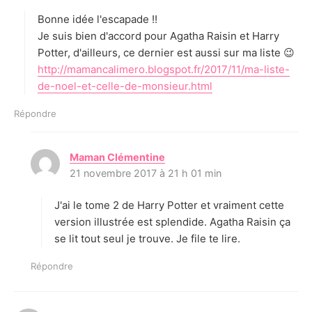
t
Bonne idée l'escapade !!
:
Je suis bien d'accord pour Agatha Raisin et Harry
Potter, d'ailleurs, ce dernier est aussi sur ma liste 😉
http://mamancalimero.blogspot.fr/2017/11/ma-liste-
de-noel-et-celle-de-monsieur.html
Répondre
Maman Clémentine
d
21 novembre 2017 à 21 h 01 min
i
t
J'ai le tome 2 de Harry Potter et vraiment cette
:
version illustrée est splendide. Agatha Raisin ça
se lit tout seul je trouve. Je file te lire.
Répondre