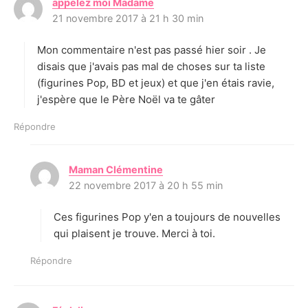
appelez moi Madame
d
21 novembre 2017 à 21 h 30 min
i
t
Mon commentaire n'est pas passé hier soir . Je
:
disais que j'avais pas mal de choses sur ta liste
(figurines Pop, BD et jeux) et que j'en étais ravie,
j'espère que le Père Noël va te gâter
Répondre
Maman Clémentine
d
22 novembre 2017 à 20 h 55 min
i
t
Ces figurines Pop y'en a toujours de nouvelles
:
qui plaisent je trouve. Merci à toi.
Répondre