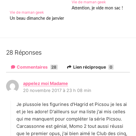
Vie de maman geek
Attention, je vide mon sac !
Vie de maman geek
Un beau dimanche de janvier
28 Réponses
Commentaires
Lien réciproque
28
0
appelez moi Madame
d
20 novembre 2017 à 23 h 08 min
i
t
Je plussoie les figurines d'Hagrid et Picsou je les ai
:
et je les adore! D'ailleurs sur ma liste j'ai mis celles
qui me manquent pour compléter la série Picsou.
Carcassonne est génial, Momo 2 tout aussi réussi
que le premier opus, j'ai bien aimé le Club des cinq,