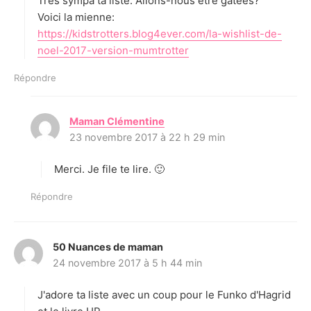
Très sympa ta liste. Allons-nous être gâtées?
:
Voici la mienne:
https://kidstrotters.blog4ever.com/la-wishlist-de-
noel-2017-version-mumtrotter
Répondre
Maman Clémentine
d
23 novembre 2017 à 22 h 29 min
i
t
Merci. Je file te lire. 🙂
:
Répondre
50 Nuances de maman
d
24 novembre 2017 à 5 h 44 min
i
t
J'adore ta liste avec un coup pour le Funko d'Hagrid
: