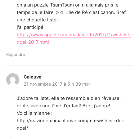
on a un puzzle TsumTsum on n a jamais pris le
temps de le faire ☺☺ L'Ile de Ré c'est canon. Bref
une chouette liste!
j'ai participé
https://www.appelezmoimadame.fr/2017/11/wishlist-
noel-2017.html
Répondre
Calouve
d
21 novembre 2017 à 5 h 39 min
i
t
J'adore ta liste, elle te ressemble bien rêveuse,
:
drole, avec une âme d'enfant! Bref, j'adore!
Voici la mienne :
http://maviedemamanlouve.com/ma-wishlist-de-
noel/