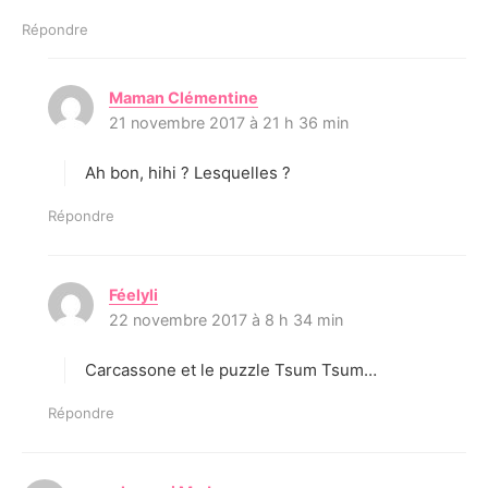
Répondre
Maman Clémentine
d
21 novembre 2017 à 21 h 36 min
i
t
Ah bon, hihi ? Lesquelles ?
:
Répondre
Féelyli
d
22 novembre 2017 à 8 h 34 min
i
t
Carcassone et le puzzle Tsum Tsum…
:
Répondre