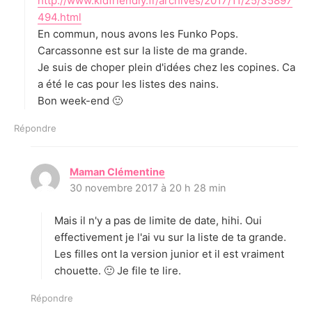
http://www.kidfriendly.fr/archives/2017/11/25/35897
494.html
En commun, nous avons les Funko Pops.
Carcassonne est sur la liste de ma grande.
Je suis de choper plein d'idées chez les copines. Ca
a été le cas pour les listes des nains.
Bon week-end 🙂
Répondre
Maman Clémentine
d
30 novembre 2017 à 20 h 28 min
i
t
Mais il n'y a pas de limite de date, hihi. Oui
:
effectivement je l'ai vu sur la liste de ta grande.
Les filles ont la version junior et il est vraiment
chouette. 🙂 Je file te lire.
Répondre