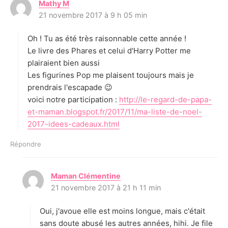
Mathy M
d
21 novembre 2017 à 9 h 05 min
i
t
Oh ! Tu as été très raisonnable cette année !
:
Le livre des Phares et celui d'Harry Potter me
plairaient bien aussi
Les figurines Pop me plaisent toujours mais je
prendrais l'escapade 😉
voici notre participation :
http://le-regard-de-papa-
et-maman.blogspot.fr/2017/11/ma-liste-de-noel-
2017-idees-cadeaux.html
Répondre
Maman Clémentine
d
21 novembre 2017 à 21 h 11 min
i
t
Oui, j'avoue elle est moins longue, mais c'était
:
sans doute abusé les autres années, hihi. Je file