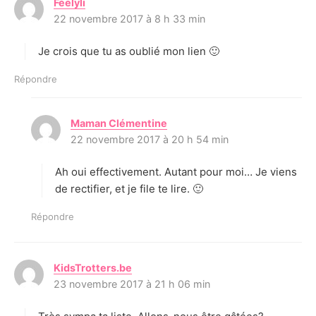
Féelyli
d
22 novembre 2017 à 8 h 33 min
i
t
Je crois que tu as oublié mon lien 🙂
:
Répondre
Maman Clémentine
d
22 novembre 2017 à 20 h 54 min
i
t
Ah oui effectivement. Autant pour moi… Je viens
:
de rectifier, et je file te lire. 🙂
Répondre
KidsTrotters.be
d
23 novembre 2017 à 21 h 06 min
i
t