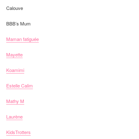
Calouve
BBB’s Mum
Maman fatiguée
Mayette
Koamimi
Estelle Calim
Mathy M
Laurène
KidsTrotters