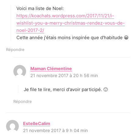
t
Voici ma liste de Noel:
:
https://koachats.wordpress.com/2017/11/21/i-
wishlist-you-a-merry-christmas-rendez-vous-de-
noel-2017-2/
Cette année j'étais moins inspirée que d'habitude 😀
Répondre
Maman Clémentine
d
21 novembre 2017 à 20 h 56 min
i
t
Je file te lire, merci d'avoir participé. 🙂
:
Répondre
EstelleCalim
d
21 novembre 2017 à 9 h 04 min
i