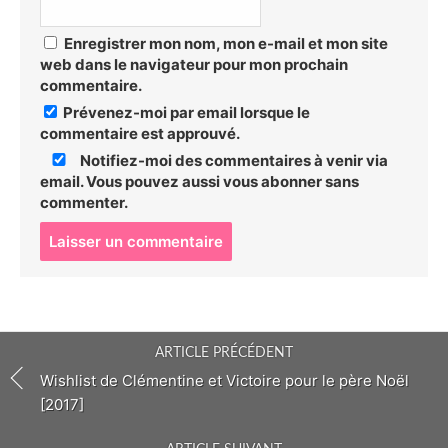
Enregistrer mon nom, mon e-mail et mon site
web dans le navigateur pour mon prochain
commentaire.
Prévenez-moi par email lorsque le
commentaire est approuvé.
Notifiez-moi des commentaires à venir via
email. Vous pouvez aussi
vous abonner
sans
commenter.
P
o
s
t
c
o
ARTICLE PRÉCÉDENT
m
m
Wishlist de Clémentine et Victoire pour le père Noël
e
[2017]
n
t