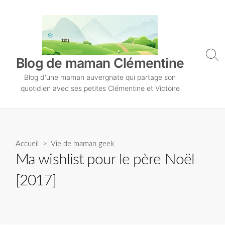
S
k
i
p
t
S
Blog de maman Clémentine
o
e
Blog d'une maman auvergnate qui partage son
a
c
r
quotidien avec ses petites Clémentine et Victoire
o
c
n
h
T
t
o
e
g
n
Accueil
>
Vie de maman geek
g
l
t
Ma wishlist pour le père Noël
e
[2017]