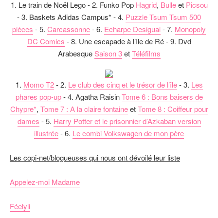
1. Le train de Noël Lego - 2. Funko Pop
Hagrid
,
Bulle
et
Picsou
- 3. Baskets Adidas Campus* - 4.
Puzzle Tsum Tsum 500
pièces
- 5.
Carcassonne
- 6.
Echarpe Desigual
- 7.
Monopoly
DC Comics
- 8. Une escapade à l’Ile de Ré - 9. Dvd
Arabesque
Saison 3
et
Téléfilms
1.
Momo T2
- 2.
Le club des cinq et le trésor de l’île
- 3.
Les
phares pop-up
- 4. Agatha Raisin
Tome 6 : Bons baisers de
Chypre*
,
Tome 7 : A la claire fontaine
et
Tome 8 : Coiffeur pour
dames
- 5.
Harry Potter et le prisonnier d’Azkaban version
illustrée
- 6.
Le combi Volkswagen de mon père
Les copi-net/blogueuses qui nous ont dévoilé leur liste
Appelez-moi Madame
Féelyli