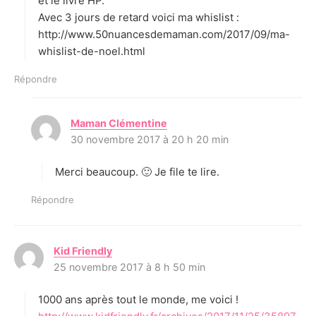
et le livre HP.
Avec 3 jours de retard voici ma whislist :
http://www.50nuancesdemaman.com/2017/09/ma-
whislist-de-noel.html
Répondre
Maman Clémentine
d
30 novembre 2017 à 20 h 20 min
i
t
Merci beaucoup. 🙂 Je file te lire.
:
Répondre
Kid Friendly
d
25 novembre 2017 à 8 h 50 min
i
t
1000 ans après tout le monde, me voici !
: