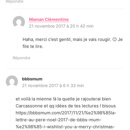
Répondre
Maman Clémentine
d
21 novembre 2017 à 20 h 42 min
i
t
Haha, merci c'est gentil, mais je vais rougir. 🙂 Je
:
file te lire.
Répondre
bbbsmum
d
21 novembre 2017 à 6 h 33 min
i
t
et voilà la mienne !à la quelle je rajouterai bien
:
Carcassonne et qq idées de tes lectures ! bisous
https://bbbsmum.com/2017/11/21/%e2%98%85la-
lettre-au-pere-noel-2017-de-bbbs-mum-
%e2%98%85-i-wishlist-you-a-merry-christmas-