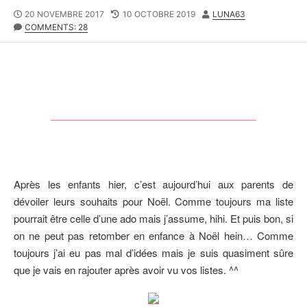
P
20 NOVEMBRE 2017
L
10 OCTOBRE 2019
A
LUNA63
U
COMMENTS: 28
A
U
B
S
T
L
T
E
I
M
U
S
O
R
H
D
E
I
D
F
D
I
A
E
T
D
E
D
Après les enfants hier, c’est aujourd’hui aux parents de
A
T
dévoiler leurs souhaits pour Noël. Comme toujours ma liste
E
pourrait être celle d’une ado mais j’assume, hihi. Et puis bon, si
on ne peut pas retomber en enfance à Noël hein… Comme
toujours j’ai eu pas mal d’idées mais je suis quasiment sûre
que je vais en rajouter après avoir vu vos listes. ^^