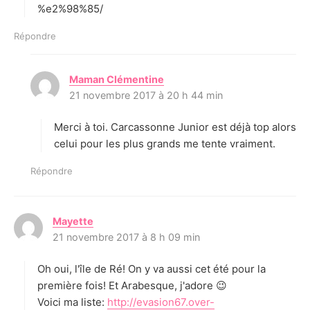
%e2%98%85/
Répondre
Maman Clémentine
d
21 novembre 2017 à 20 h 44 min
i
t
Merci à toi. Carcassonne Junior est déjà top alors
:
celui pour les plus grands me tente vraiment.
Répondre
Mayette
d
21 novembre 2017 à 8 h 09 min
i
t
Oh oui, l'île de Ré! On y va aussi cet été pour la
:
première fois! Et Arabesque, j'adore 😉
Voici ma liste:
http://evasion67.over-