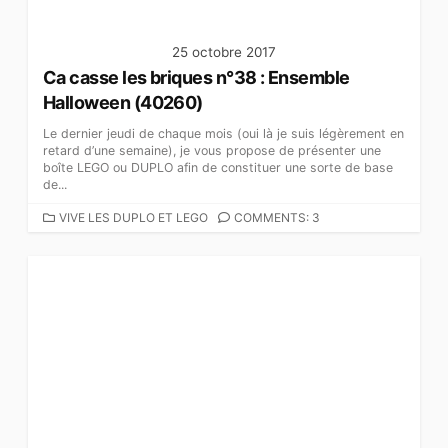
25 octobre 2017
Ca casse les briques n°38 : Ensemble
Halloween (40260)
Le dernier jeudi de chaque mois (oui là je suis légèrement en
retard d’une semaine), je vous propose de présenter une
boîte LEGO ou DUPLO afin de constituer une sorte de base
de...
C
VIVE LES DUPLO ET LEGO
COMMENTS: 3
A
T
É
G
O
R
I
E
S