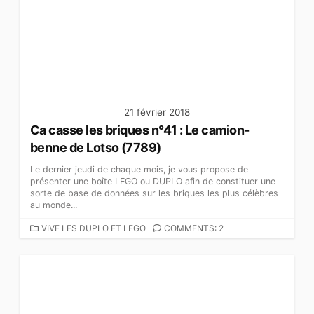
O
R
I
E
S
21 février 2018
Ca casse les briques n°41 : Le camion-
benne de Lotso (7789)
Le dernier jeudi de chaque mois, je vous propose de
présenter une boîte LEGO ou DUPLO afin de constituer une
sorte de base de données sur les briques les plus célèbres
au monde...
C
VIVE LES DUPLO ET LEGO
COMMENTS: 2
A
T
É
G
O
R