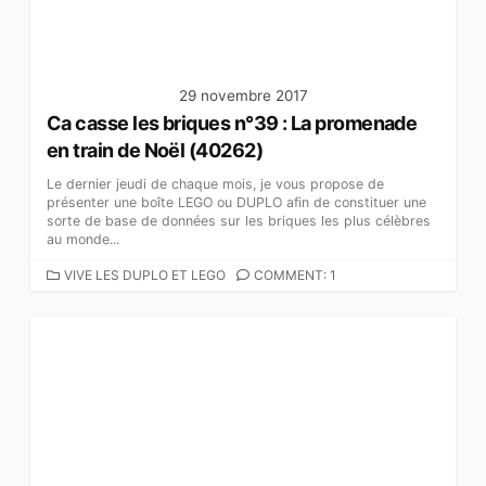
S
29 novembre 2017
Ca casse les briques n°39 : La promenade
en train de Noël (40262)
Le dernier jeudi de chaque mois, je vous propose de
présenter une boîte LEGO ou DUPLO afin de constituer une
sorte de base de données sur les briques les plus célèbres
au monde...
C
VIVE LES DUPLO ET LEGO
COMMENT: 1
A
T
É
G
O
R
I
E
S