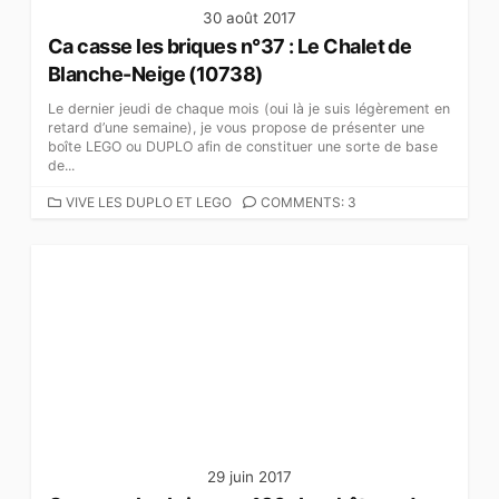
30 août 2017
Ca casse les briques n°37 : Le Chalet de
Blanche-Neige (10738)
Le dernier jeudi de chaque mois (oui là je suis légèrement en
retard d’une semaine), je vous propose de présenter une
boîte LEGO ou DUPLO afin de constituer une sorte de base
de...
C
VIVE LES DUPLO ET LEGO
COMMENTS: 3
A
T
É
G
O
R
I
E
S
29 juin 2017