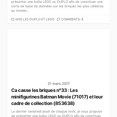
présenter une boîte LEGO ou DUPLO afin de constituer une
sorte de base de données sur les briques les plus célèbres
au monde...
C
VIVE LES DUPLO ET LEGO
COMMENTS: 8
A
T
É
G
O
R
I
E
S
31 mars 2017
Ca casse les briques n°33 : Les
minifigurines Batman Movie‎ (71017) et leur
cadre de collection (853638)
Le dernier vendredi jeudi de chaque mois, je vous propose
de présenter une boîte LEGO ou DUPLO afin de constituer