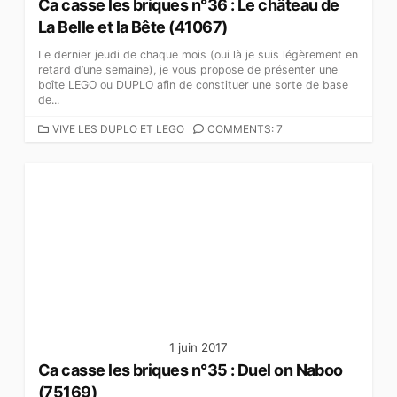
Ca casse les briques n°36 : Le château de
La Belle et la Bête‎ (41067)
Le dernier jeudi de chaque mois (oui là je suis légèrement en
retard d’une semaine), je vous propose de présenter une
boîte LEGO ou DUPLO afin de constituer une sorte de base
de...
C
VIVE LES DUPLO ET LEGO
COMMENTS: 7
A
T
É
G
O
R
I
E
S
1 juin 2017
Ca casse les briques n°35 : Duel on Naboo‎
(75169)