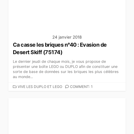
I
E
S
24 janvier 2018
Ca casse les briques n°40 : Evasion de
Desert Skiff (75174)
Le dernier jeudi de chaque mois, je vous propose de
présenter une boîte LEGO ou DUPLO afin de constituer une
sorte de base de données sur les briques les plus célèbres
au monde...
C
VIVE LES DUPLO ET LEGO
COMMENT: 1
A
T
É
G
O
R
I
E