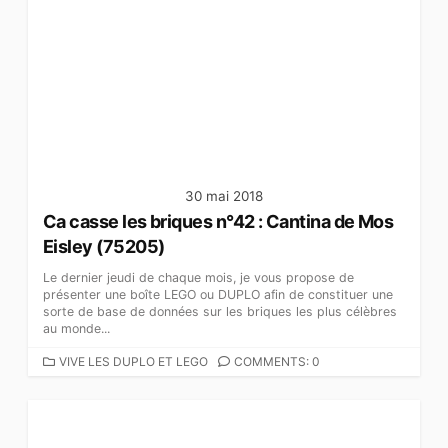
É
G
O
R
I
E
S
30 mai 2018
Ca casse les briques n°42 : Cantina de Mos
Eisley (75205)
Le dernier jeudi de chaque mois, je vous propose de
présenter une boîte LEGO ou DUPLO afin de constituer une
sorte de base de données sur les briques les plus célèbres
au monde...
C
VIVE LES DUPLO ET LEGO
COMMENTS: 0
A
T
É
G