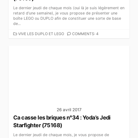
Le dernier jeudi de chaque mois (oui là je suis légèrement en
retard d’une semaine), je vous propose de présenter une
boîte LEGO ou DUPLO afin de constituer une sorte de base
de...
C
VIVE LES DUPLO ET LEGO
COMMENTS: 4
A
T
É
G
O
R
I
E
S
26 avril 2017
Ca casse les briques n°34 : Yoda’s Jedi
Starfighter‎ (75168)
Le dernier jeudi de chaque mois, je vous propose de