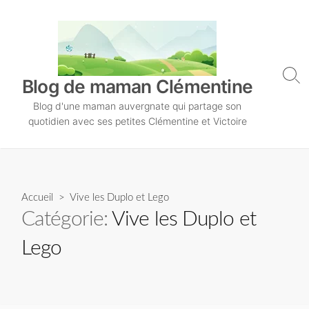
S
k
i
p
t
S
Blog de maman Clémentine
o
e
Blog d'une maman auvergnate qui partage son
a
c
r
quotidien avec ses petites Clémentine et Victoire
o
c
n
h
T
t
o
e
g
n
Accueil
> Vive les Duplo et Lego
g
l
t
Catégorie:
Vive les Duplo et
e
Lego