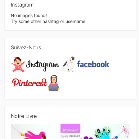
s
Instagram
a
No images found!
Try some other hashtag or username
r
t
i
Suivez-Nous…
c
l
e
s
Notre Livre