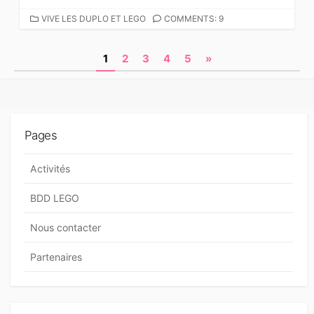
C
VIVE LES DUPLO ET LEGO
COMMENTS: 9
A
T
N
1
2
3
4
5
»
É
G
a
O
v
R
I
i
E
Pages
S
g
a
Activités
t
BDD LEGO
i
Nous contacter
o
n
Partenaires
d
e