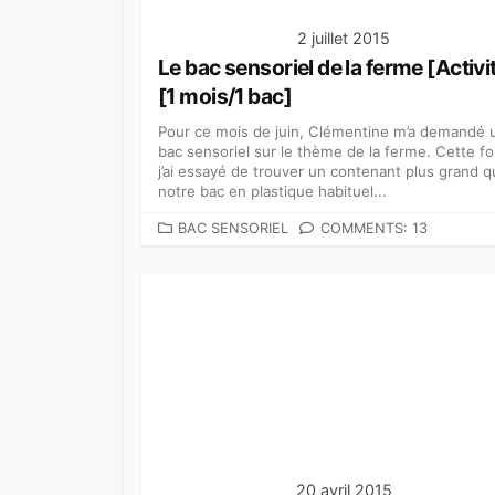
2 juillet 2015
Le bac sensoriel de la ferme [Activi
[1 mois/1 bac]
Pour ce mois de juin, Clémentine m’a demandé 
bac sensoriel sur le thème de la ferme. Cette fo
j’ai essayé de trouver un contenant plus grand 
notre bac en plastique habituel...
C
BAC SENSORIEL
COMMENTS: 13
A
T
É
G
O
R
I
E
S
20 avril 2015