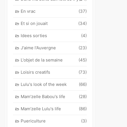
En vrac
(37)
Et si on jouait
(34)
Idees sorties
(4)
J'aime l'Auvergne
(23)
L'objet de la semaine
(45)
Loisirs creatifs
(73)
Lulu's look of the week
(66)
Mam'zelle Babou's life
(28)
Mam'zelle Lulu's life
(86)
Puericulture
(3)