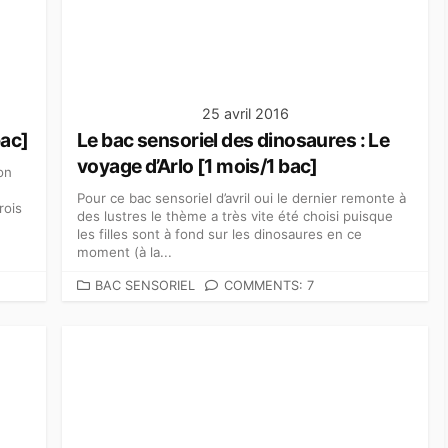
25 avril 2016
bac]
Le bac sensoriel des dinosaures : Le
voyage d’Arlo [1 mois/1 bac]
on
Pour ce bac sensoriel d’avril oui le dernier remonte à
rois
des lustres le thème a très vite été choisi puisque
les filles sont à fond sur les dinosaures en ce
moment (à la...
C
BAC SENSORIEL
COMMENTS: 7
A
T
É
G
O
R
I
E