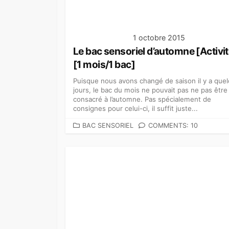
S
1 octobre 2015
Le bac sensoriel d’automne [Activit
[1 mois/1 bac]
Puisque nous avons changé de saison il y a que
jours, le bac du mois ne pouvait pas ne pas être
consacré à l’automne. Pas spécialement de
consignes pour celui-ci, il suffit juste...
C
BAC SENSORIEL
COMMENTS: 10
A
T
É
G
O
R
I
E
S