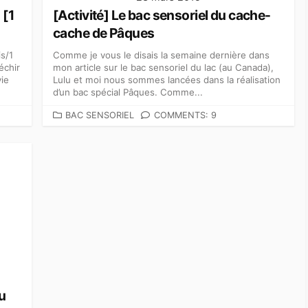
 [1
[Activité] Le bac sensoriel du cache-
cache de Pâques
is/1
Comme je vous le disais la semaine dernière dans
échir
mon article sur le bac sensoriel du lac (au Canada),
vie
Lulu et moi nous sommes lancées dans la réalisation
d’un bac spécial Pâques. Comme...
C
BAC SENSORIEL
COMMENTS: 9
A
T
É
G
O
R
I
E
S
u