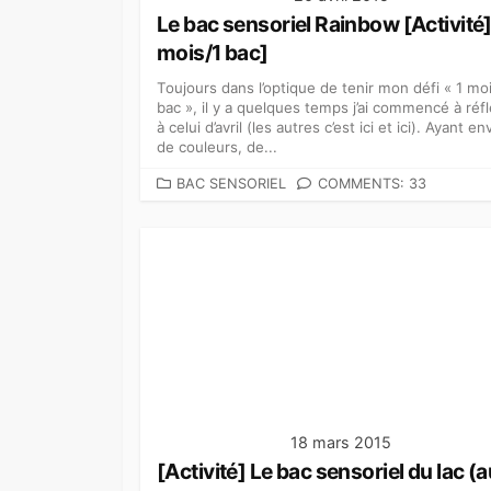
Le bac sensoriel Rainbow [Activité]
mois/1 bac]
Toujours dans l’optique de tenir mon défi « 1 mo
bac », il y a quelques temps j’ai commencé à réfl
à celui d’avril (les autres c’est ici et ici). Ayant en
de couleurs, de...
C
BAC SENSORIEL
COMMENTS: 33
A
T
É
G
O
R
I
E
S
18 mars 2015
[Activité] Le bac sensoriel du lac (a