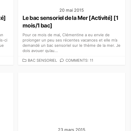
20 mai 2015
té]
Le bac sensoriel de la Mer [Activité] [1
mois/1 bac]
un
Pour ce mois de mai, Clémentine a eu envie de
is-ci
prolonger un peu ses récentes vacances et elle m’a
que
demandé un bac sensoriel sur le thème de la mer. Je
dois avouer qu’au...
C
BAC SENSORIEL
COMMENTS: 11
A
T
É
G
O
R
I
E
S
23 mars 2015