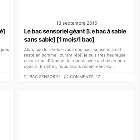
S
13 septembre 2015
é]
Le bac sensoriel géant [Le bac à sable
sans sable] [1 mois/1 bac]
lques
Alors que le rendez-vous des bacs sensoriels est
resté en sommeil durant l’été, je suis très heureuse
aujourd’hui d’attaquer la reprise avec un bac un peu
spécial. En effet, nous avons récemment eu...
C
BAC SENSORIEL
COMMENTS: 17
A
T
É
G
O
R
I
E
S