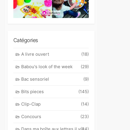
Catégories
A livre ouvert
(18)
Babou's look of the week
(29)
Bac sensoriel
(9)
Bits pieces
(145)
Clip-Clap
(14)
Concours
(23)
Dans ma boîte aux lettres il y a
(24)