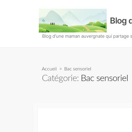
S
k
Blog 
i
p
t
Blog d'une maman auvergnate qui partage so
o
c
o
n
Accueil
> Bac sensoriel
t
Catégorie:
Bac sensoriel
e
n
t