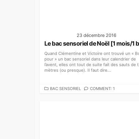
23 décembre 2016
Le bac sensoriel de Noël [1 mois/1 
Quand Clémentine et Victoire ont trouvé un « B
pour » un bac sensoriel dans leur calendrier de
l’avent, elles ont tout de suite fait des sauts de t
mètres (ou presque). Il faut dire...
C
BAC SENSORIEL
COMMENT: 1
A
T
É
G
O
R
I
E