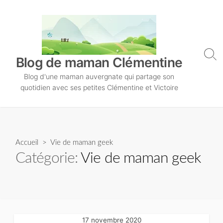
S
k
i
p
t
S
Blog de maman Clémentine
o
e
Blog d'une maman auvergnate qui partage son
a
c
r
quotidien avec ses petites Clémentine et Victoire
o
c
n
h
T
t
o
e
g
n
Accueil
> Vie de maman geek
g
l
t
Catégorie:
Vie de maman geek
e
17 novembre 2020