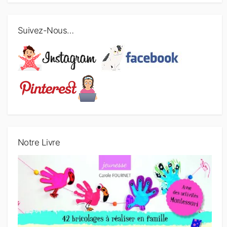
t
i
Suivez-Nous…
c
l
e
s
Notre Livre