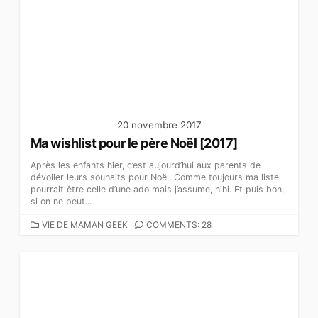
G
O
R
I
E
S
20 novembre 2017
Ma wishlist pour le père Noël [2017]
Après les enfants hier, c’est aujourd’hui aux parents de
dévoiler leurs souhaits pour Noël. Comme toujours ma liste
pourrait être celle d’une ado mais j’assume, hihi. Et puis bon,
si on ne peut...
C
VIE DE MAMAN GEEK
COMMENTS: 28
A
T
É
G
O
R