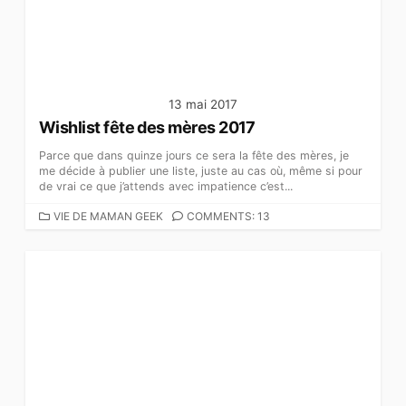
I
E
S
13 mai 2017
Wishlist fête des mères 2017
Parce que dans quinze jours ce sera la fête des mères, je
me décide à publier une liste, juste au cas où, même si pour
de vrai ce que j’attends avec impatience c’est...
C
VIE DE MAMAN GEEK
COMMENTS: 13
A
T
É
G
O
R
I
E
S