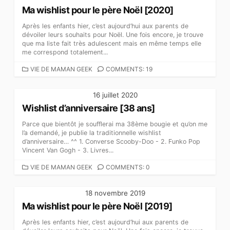
Ma wishlist pour le père Noël [2020]
Après les enfants hier, c’est aujourd’hui aux parents de
dévoiler leurs souhaits pour Noël. Une fois encore, je trouve
que ma liste fait très adulescent mais en même temps elle
me correspond totalement...
C
VIE DE MAMAN GEEK
COMMENTS: 19
A
T
16 juillet 2020
É
Wishlist d’anniversaire [38 ans]
G
O
Parce que bientôt je soufflerai ma 38ème bougie et qu’on me
R
l’a demandé, je publie la traditionnelle wishlist
I
d’anniversaire… ^^ 1. Converse Scooby-Doo - 2. Funko Pop
E
Vincent Van Gogh - 3. Livres...
S
C
VIE DE MAMAN GEEK
COMMENTS: 0
A
T
18 novembre 2019
É
Ma wishlist pour le père Noël [2019]
G
O
Après les enfants hier, c’est aujourd’hui aux parents de
R