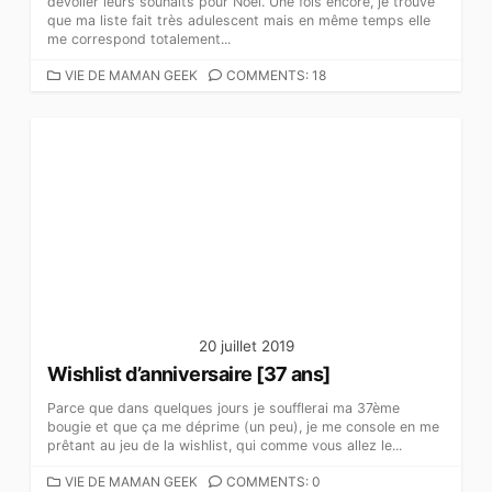
dévoiler leurs souhaits pour Noël. Une fois encore, je trouve
I
que ma liste fait très adulescent mais en même temps elle
E
me correspond totalement...
S
C
VIE DE MAMAN GEEK
COMMENTS: 18
A
T
É
G
O
R
I
E
S
20 juillet 2019
Wishlist d’anniversaire [37 ans]
Parce que dans quelques jours je soufflerai ma 37ème
bougie et que ça me déprime (un peu), je me console en me
prêtant au jeu de la wishlist, qui comme vous allez le...
C
VIE DE MAMAN GEEK
COMMENTS: 0