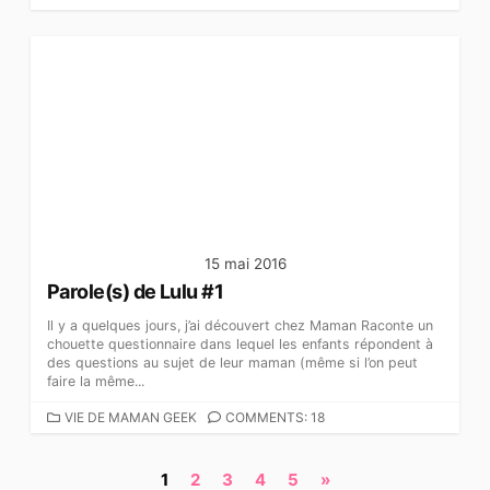
A
T
É
G
O
R
I
E
S
15 mai 2016
Parole(s) de Lulu #1
Il y a quelques jours, j’ai découvert chez Maman Raconte un
chouette questionnaire dans lequel les enfants répondent à
des questions au sujet de leur maman (même si l’on peut
faire la même...
C
VIE DE MAMAN GEEK
COMMENTS: 18
A
T
N
1
2
3
4
5
»
É