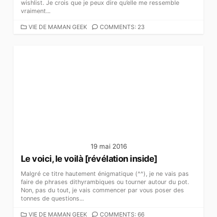
wishlist. Je crois que je peux dire qu’elle me ressemble
vraiment...
C
VIE DE MAMAN GEEK
COMMENTS: 23
A
T
É
G
O
R
I
E
S
19 mai 2016
Le voici, le voilà [révélation inside]
Malgré ce titre hautement énigmatique (^^), je ne vais pas
faire de phrases dithyrambiques ou tourner autour du pot.
Non, pas du tout, je vais commencer par vous poser des
tonnes de questions...
C
VIE DE MAMAN GEEK
COMMENTS: 66