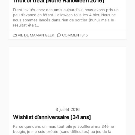
Trick or treat [Notre Halloween 2016]
Etant invités chez des amis aujourd’hui, nous avons pris un
peu d’avance en fêtant Halloween tous les 4 hier. Nous ne
nous sommes lancés dans rien de sorcier (huhu) mais le
résultat était...
C
VIE DE MAMAN GEEK
COMMENTS: 5
A
T
É
G
O
R
I
E
S
3 juillet 2016
Wishlist d’anniversaire [34 ans]
Parce que dans un mois tout pile je soufflerai ma 34ème
bougie, je me suis prêtée (sans difficultés) au jeu de la