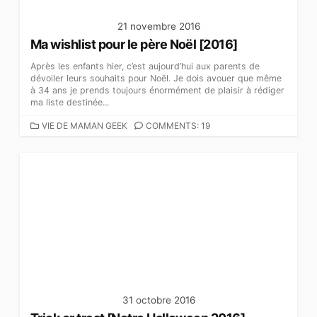
21 novembre 2016
Ma wishlist pour le père Noël [2016]
Après les enfants hier, c’est aujourd’hui aux parents de
dévoiler leurs souhaits pour Noël. Je dois avouer que même
à 34 ans je prends toujours énormément de plaisir à rédiger
ma liste destinée...
C
VIE DE MAMAN GEEK
COMMENTS: 19
A
T
É
G
O
R
I
E
S
31 octobre 2016