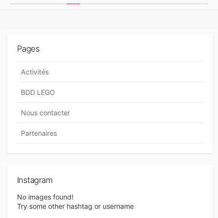
G
a
O
v
R
I
i
E
Pages
S
g
a
Activités
t
BDD LEGO
i
Nous contacter
o
n
Partenaires
d
e
s
Instagram
a
No images found!
Try some other hashtag or username
r