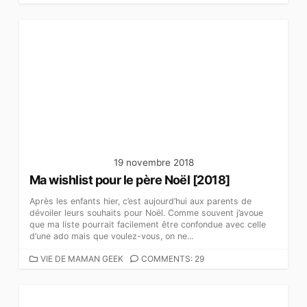
A
T
É
G
O
R
I
E
S
19 novembre 2018
Ma wishlist pour le père Noël [2018]
Après les enfants hier, c’est aujourd’hui aux parents de
dévoiler leurs souhaits pour Noël. Comme souvent j’avoue
que ma liste pourrait facilement être confondue avec celle
d’une ado mais que voulez-vous, on ne...
C
VIE DE MAMAN GEEK
COMMENTS: 29
A
T
É