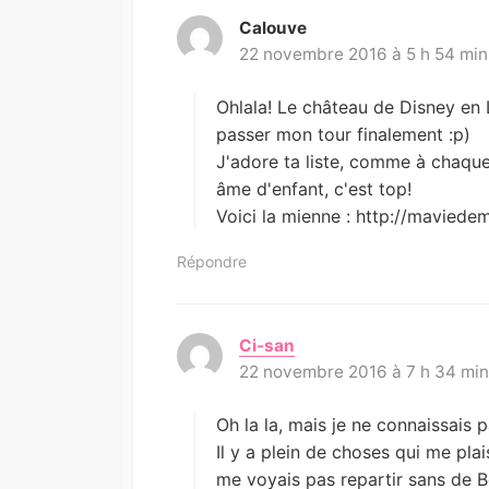
Calouve
d
22 novembre 2016 à 5 h 54 min
i
t
:
Ohlala! Le château de Disney en L
passer mon tour finalement :p)
J'adore ta liste, comme à chaque f
âme d'enfant, c'est top!
Voici la mienne : http://mavied
Répondre
Ci-san
d
22 novembre 2016 à 7 h 34 mi
i
t
:
Oh la la, mais je ne connaissais p
Il y a plein de choses qui me plai
me voyais pas repartir sans de 