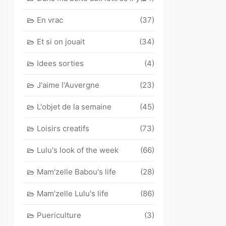
En vrac
(37)
Et si on jouait
(34)
Idees sorties
(4)
J'aime l'Auvergne
(23)
L'objet de la semaine
(45)
Loisirs creatifs
(73)
Lulu's look of the week
(66)
Mam'zelle Babou's life
(28)
Mam'zelle Lulu's life
(86)
Puericulture
(3)