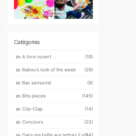
Catégories
A livre ouvert
(18)
Babou's look of the week
(29)
Bac sensoriel
(9)
Bits pieces
(145)
Clip-Clap
(14)
Concours
(23)
Dans ma boîte aux lettres il y a
(24)