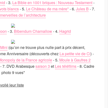
nid
- 3.
La Bible en 1001 briques : Nouveau Testament
-
vots blancs
- 5.
Le Château de ma mère*
- 6.
Jules B
- 7.
merveilles de l’architecture
Moon
- 3.
Bibendum Chamallow
- 4.
Hagrid
Mini
(qu’on ne trouve plus nulle part à prix décent,
ème Anniversaire (découverts chez
La petite vie de Ci
) -
onopoly de la France agricole
- 5.
Moule à Gaufres 2
- 7. DVD Arabesque
saison 3
et
Les téléfilms
- 8. Cadre
photo 9 vues*
oilé leur liste