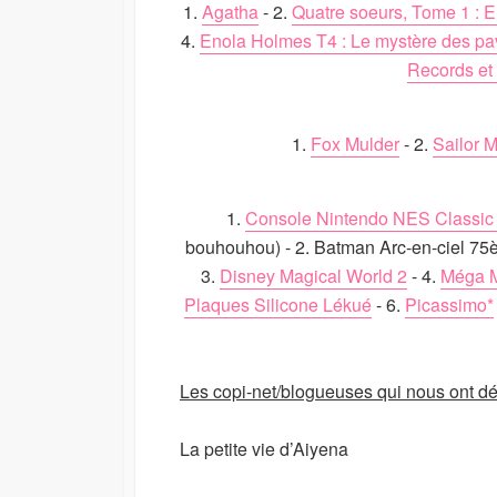
1.
Agatha
- 2.
Quatre soeurs, Tome 1 : E
4.
Enola Holmes T4 : Le mystère des pa
Records et 
1.
Fox Mulder
- 2.
Sailor 
1.
Console Nintendo NES Classic 
bouhouhou) - 2. Batman Arc-en-ciel 75
3.
Disney Magical World 2
- 4.
Méga M
Plaques Silicone Lékué
- 6.
Picassimo*
Les copi-net/blogueuses qui nous ont dév
La petite vie d’Aiyena