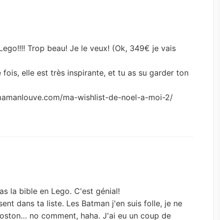
ego!!!! Trop beau! Je le veux! (Ok, 349€ je vais
ois, elle est très inspirante, et tu as su garder ton
emamanlouve.com/ma-wishlist-de-noel-a-moi-2/
n
as la bible en Lego. C'est génial!
sent dans ta liste. Les Batman j'en suis folle, je ne
Boston… no comment, haha. J'ai eu un coup de