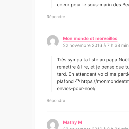
coeur pour le sous-marin des Bea
Répondre
Mon monde et merveilles
d
22 novembre 2016 à 7 h 38 min
i
t
:
Très sympa ta liste au papa Noël,
remettre à lire, et je pense que t
tard. En attendant voici ma parti
plafond 🙂 https://monmondeetme
envies-pour-noel/
Répondre
Mathy M
d