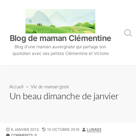
S
k
i
p
t
S
Blog de maman Clémentine
o
e
Blog d'une maman auvergnate qui partage son
a
c
r
quotidien avec ses petites Clémentine et Victoire
o
c
n
h
T
t
o
e
g
n
Accueil
>
Vie de maman geek
g
l
t
Un beau dimanche de janvier
e
P
6 JANVIER 2013
L
10 OCTOBRE 2019
A
LUNA63
U
COMMENTS: 0
A
U