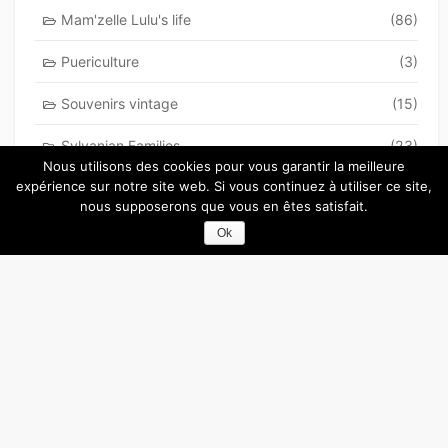
Mam'zelle Lulu's life
(86)
Puericulture
(3)
Souvenirs vintage
(15)
Sylvanian Families
(23)
Nous utilisons des cookies pour vous garantir la meilleure
expérience sur notre site web. Si vous continuez à utiliser ce site,
Top cinq
(44)
nous supposerons que vous en êtes satisfait.
Une petite tranche
(31)
Ok
Vie de maman geek
(50)
Vive les Duplo et Lego
(49)
©2012-2020
Blog de maman Clémentine