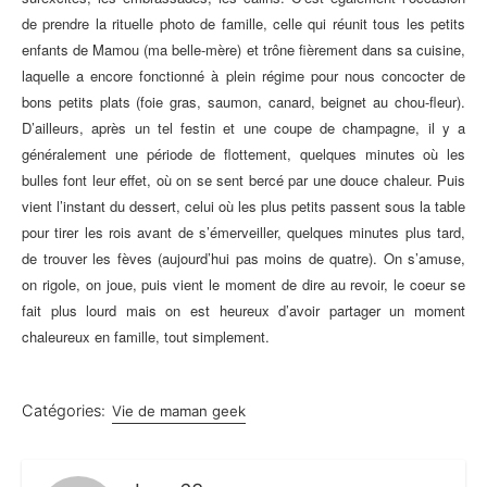
de prendre la rituelle photo
d
e famille,
celle qui réunit tous les petits
enfants de Mamou (ma bell
e-mère) et trône fièrement dans sa cuisine
,
laquelle
a encore fonct
ionné à plein ré
gime
pour nous conco
cter de
bons petits plats (foie gras, sa
umon, canard, beignet au
chou-fleur)
.
D’ailleurs, après un tel festin et une coupe de champagne, i
l y a
général
ement un
e période
de flottem
ent
, quelques minutes où les
b
ulles font leur effet
, où on s
e sent berc
é par une douc
e chaleur.
Puis
vient l’inst
ant du dessert, celui où les plus petits passent sous la table
pour tirer les rois
avant de s’émerveiller, quelques min
utes pl
us tard,
de trouver l
e
s
fèves
(aujourd’hui pas moins de quatre). On s’amuse,
on rigole, on joue, puis vient le moment de dire au revoir, le coeur s
e
fait plus lourd mais on est heureux d’av
oir partager un moment
chaleureux en f
amille, tout simplement.
Catégories:
Vie de maman geek