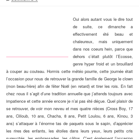
B
S
T
L
T
E
I
M
U
Oui alors autant vous le dire tout
S
O
R
de suite, ce dimanche a
H
D
effectivement été beau et
E
I
D
F
chaleureux, mais uniquement
D
I
dans nos coeurs hein, parce que
A
E
dehors c’était plutôt l’Ecosse,
T
D
genre hyper froid et un brouillard
E
D
A
à couper au couteau.
Hormis cette météo pourrie, cette journée était
T
l’occasion pour nous de retrouver la gr
ande famille de George le clown
E
(mon beau-frère)
afin de fêter
N
oël (en retard) et tirer les rois.
En fait
chez nous
il s’agit d’
une
tradition annuelle que j’attends toujours avec
impatience et cette année encore je n’ai pas été déçue. Quel plaisir de
se retrouver, de voir mon ne
veu et mes
qu
atre
nièces
(Cross Boy, 1
7
ans,
Cliloub,
10
ans,
Chacha, 8 ans, Petit Loulou, 6 ans, Kinou, 3
an
s
)
s’attaquer à l’énorme tas de paquets sous le sapin,
d’apprécier
les rires des enfants, les étoiles dans leurs yeux, leurs petits cris
surexcités, le
s embrassades, les câlin
s. C’es
t également l’occasion