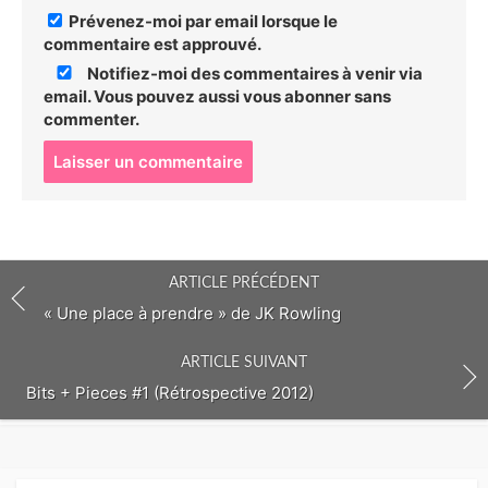
Prévenez-moi par email lorsque le
commentaire est approuvé.
Notifiez-moi des commentaires à venir via
email. Vous pouvez aussi
vous abonner
sans
commenter.
P
o
s
t
c
o
ARTICLE PRÉCÉDENT
m
m
« Une place à prendre » de JK Rowling
e
n
ARTICLE SUIVANT
t
Bits + Pieces #1 (Rétrospective 2012)