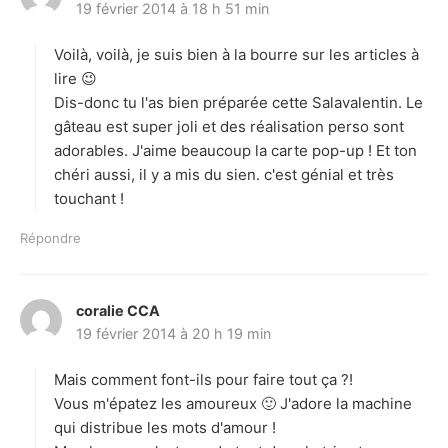
19 février 2014 à 18 h 51 min
i
t
Voilà, voilà, je suis bien à la bourre sur les articles à
:
lire 😉
Dis-donc tu l'as bien préparée cette Salavalentin. Le
gâteau est super joli et des réalisation perso sont
adorables. J'aime beaucoup la carte pop-up ! Et ton
chéri aussi, il y a mis du sien. c'est génial et très
touchant !
Répondre
coralie CCA
d
19 février 2014 à 20 h 19 min
i
t
Mais comment font-ils pour faire tout ça ?!
:
Vous m'épatez les amoureux 🙂 J'adore la machine
qui distribue les mots d'amour !