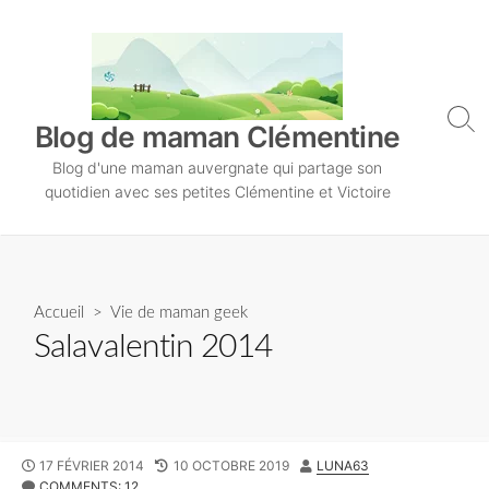
S
k
i
p
t
S
Blog de maman Clémentine
o
e
Blog d'une maman auvergnate qui partage son
a
c
r
quotidien avec ses petites Clémentine et Victoire
o
c
n
h
T
t
o
e
g
n
Accueil
>
Vie de maman geek
g
l
t
Salavalentin 2014
e
P
17 FÉVRIER 2014
L
10 OCTOBRE 2019
A
LUNA63
U
COMMENTS: 12
A
U