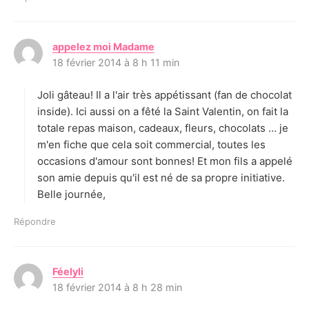
appelez moi Madame
d
18 février 2014 à 8 h 11 min
i
t
Joli gâteau! Il a l'air très appétissant (fan de chocolat
:
inside). Ici aussi on a fêté la Saint Valentin, on fait la
totale repas maison, cadeaux, fleurs, chocolats … je
m'en fiche que cela soit commercial, toutes les
occasions d'amour sont bonnes! Et mon fils a appelé
son amie depuis qu'il est né de sa propre initiative.
Belle journée,
Répondre
Féelyli
d
18 février 2014 à 8 h 28 min
i
t