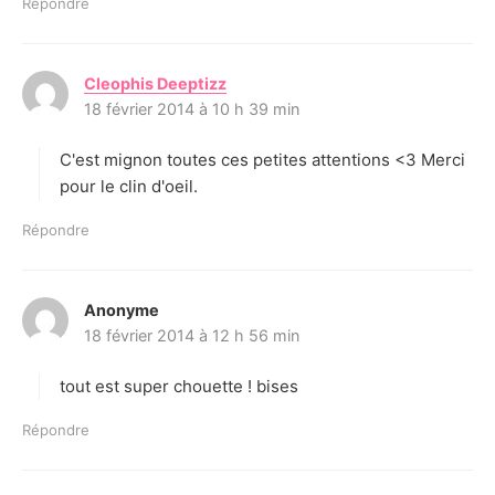
Répondre
Cleophis Deeptizz
d
18 février 2014 à 10 h 39 min
i
t
C'est mignon toutes ces petites attentions <3 Merci
:
pour le clin d'oeil.
Répondre
Anonyme
d
18 février 2014 à 12 h 56 min
i
t
tout est super chouette ! bises
:
Répondre