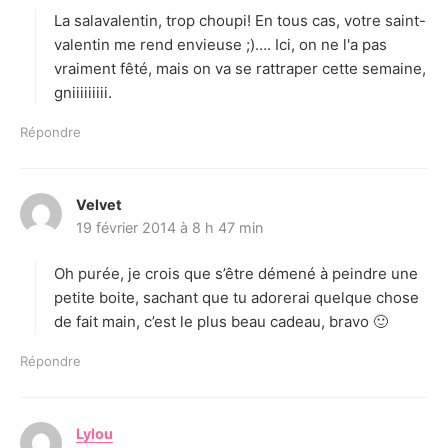
La salavalentin, trop choupi! En tous cas, votre saint-
:
valentin me rend envieuse ;)…. Ici, on ne l'a pas
vraiment fêté, mais on va se rattraper cette semaine,
gniiiiiiiii.
Répondre
Velvet
d
19 février 2014 à 8 h 47 min
i
t
Oh purée, je crois que s’être démené à peindre une
:
petite boite, sachant que tu adorerai quelque chose
de fait main, c’est le plus beau cadeau, bravo 🙂
Répondre
Lylou
d