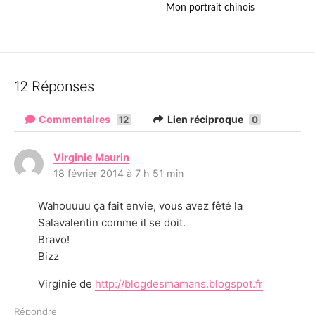
Mon portrait chinois
12 Réponses
Commentaires
Lien réciproque
12
0
Virginie Maurin
d
18 février 2014 à 7 h 51 min
i
t
Wahouuuu ça fait envie, vous avez fêté la
:
Salavalentin comme il se doit.
Bravo!
Bizz
Virginie de
http://blogdesmamans.blogspot.fr
Répondre