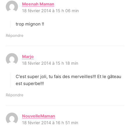
Meenah Maman
d
18 février 2014 à 15 h 06 min
i
t
trop mignon !!
:
Répondre
Marjo
d
18 février 2014 à 15 h 18 min
i
t
C'est super joli, tu fais des merveilles!!! Et le gâteau
:
est superbe!!!
Répondre
NouvelleMaman
d
18 février 2014 à 16 h 51 min
i
t