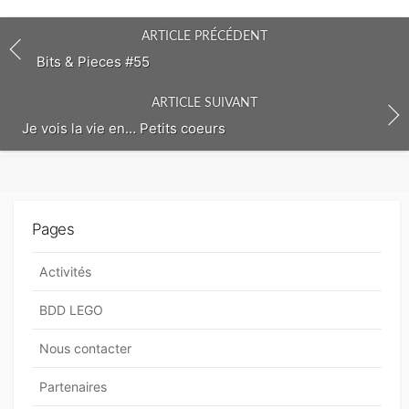
c
o
ARTICLE PRÉCÉDENT
m
m
Bits & Pieces #55
e
n
ARTICLE SUIVANT
t
Je vois la vie en… Petits coeurs
Pages
Activités
BDD LEGO
Nous contacter
Partenaires