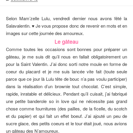
B
S
T
L
T
E
I
M
U
Selon Mam’zelle Lulu, vendredi dernier nous avons fêté la
S
O
R
Salavalentin. ♥ Je vous propose donc de revenir en mots et en
H
D
images sur cette journée des amoureux.
E
I
D
F
Le gâteau
D
I
Comme toutes les occasions sont bonnes pour préparer un
A
E
gâteau, je me suis dit qu’il nous en fallait obligatoirement un
T
D
E
D
pour la Saint Valentin. J’ai donc sorti notre moule en forme de
A
coeur du placard et je me suis lancée vite fait (toute seule
T
parce que ce jour là Lulu tête de bouc n’a pas voulu participer)
E
dans la réalisation d’un brownie tout chocolat. C’est simple,
rapide, inratable et délicieux. Pendant qu’il cuisait, j’ai fabriqué
une petite banderole so in love qui ne nécessite pas grand
chose comme fournitures (des pailles, de la ficelle, du scotch
et du papier) et qui fait un effet boeuf. J’ai ajouté un peu de
sucre glace, des petits coeurs et le tour était joué, nous avions
un gâteau des N’amoureux.