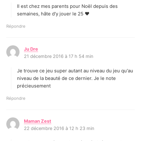
Il est chez mes parents pour Noël depuis des
:
semaines, hâte d'y jouer le 25 ♥
Répondre
Ju Dre
d
21 décembre 2016 à 17 h 54 min
i
t
Je trouve ce jeu super autant au niveau du jeu qu'au
:
niveau de la beauté de ce dernier. Je le note
précieusement
Répondre
Maman Zest
d
22 décembre 2016 à 12 h 23 min
i
t