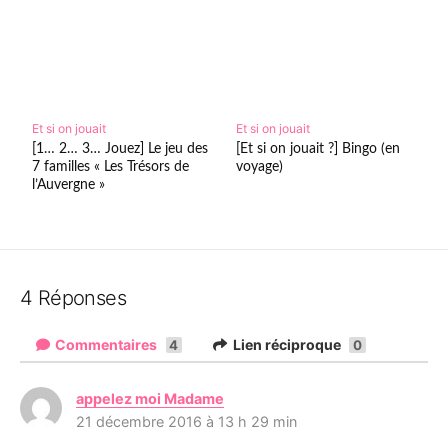
Et si on jouait
Et si on jouait
[1… 2… 3… Jouez] Le jeu des
[Et si on jouait ?] Bingo (en
7 familles « Les Trésors de
voyage)
l’Auvergne »
4 Réponses
Commentaires
Lien réciproque
4
0
appelez moi Madame
d
21 décembre 2016 à 13 h 29 min
i
t