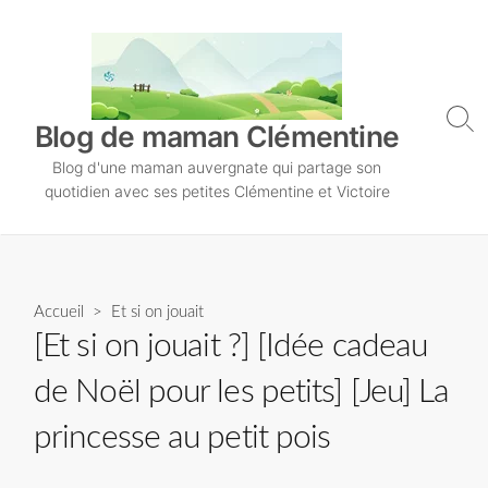
S
k
i
p
t
S
Blog de maman Clémentine
o
e
Blog d'une maman auvergnate qui partage son
a
c
r
quotidien avec ses petites Clémentine et Victoire
o
c
n
h
T
t
o
e
g
n
Accueil
>
Et si on jouait
g
l
t
[Et si on jouait ?] [Idée cadeau
e
de Noël pour les petits] [Jeu] La
princesse au petit pois