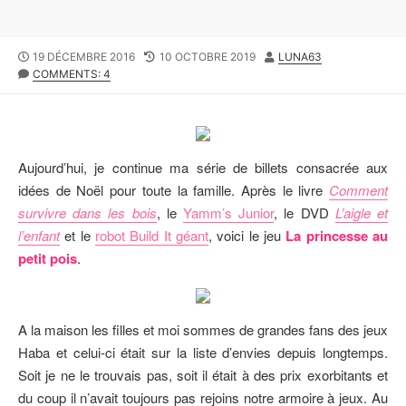
P
19 DÉCEMBRE 2016
L
10 OCTOBRE 2019
A
LUNA63
U
COMMENTS: 4
A
U
B
S
T
L
T
E
I
M
U
S
O
R
H
D
Aujourd’hui, je continue ma série de billets consacrée aux
E
I
idées de Noël pour toute la famille. Après le livre
Comment
D
F
survivre dans les bois
, le
Yamm’s Junior
, le DVD
L’aigle et
D
I
A
E
l’enfant
et le
robot Build It géant
, voici le jeu
La princesse au
T
D
petit pois
.
E
D
A
T
E
A la maison les filles et moi sommes de grandes fans des jeux
Haba et celui-ci était sur la liste d’envies depuis longtemps.
Soit je ne le trouvais pas, soit il était à des prix exorbitants et
du coup il n’avait toujours pas rejoins notre armoire à jeux. Au