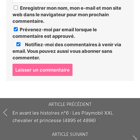
Enregistrer mon nom, mon e-mail et mon site
web dans le navigateur pour mon prochain
commentaire.
Prévenez-moi par email lorsque le
commentaire est approuvé.
Notifiez-moi des commentaires à venir via
email. Vous pouvez aussi
vous abonner
sans
commenter.
P
o
s
t
c
o
ARTICLE PRÉCÉDENT
m
m
En avant les histoires n°6 : Les Playmobil XXL
e
chevalier et princesse (4895 et 4896)
n
t
ARTICLE SUIVANT