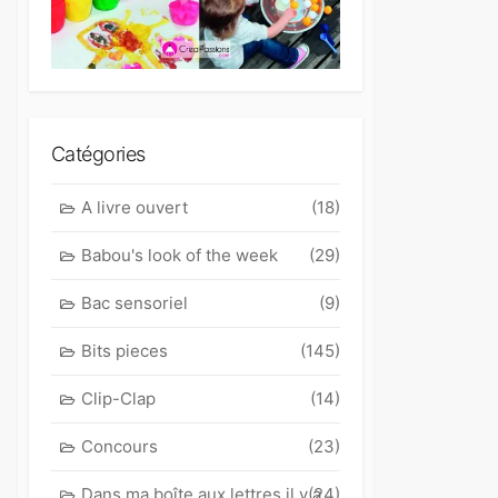
Catégories
A livre ouvert
(18)
Babou's look of the week
(29)
Bac sensoriel
(9)
Bits pieces
(145)
Clip-Clap
(14)
Concours
(23)
Dans ma boîte aux lettres il y a
(24)