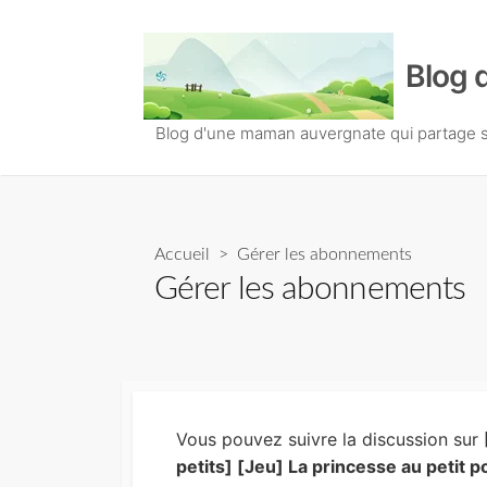
S
k
Blog 
i
p
t
Blog d'une maman auvergnate qui partage so
o
c
o
n
Accueil
> Gérer les abonnements
t
Gérer les abonnements
e
n
t
Vous pouvez suivre la discussion sur
petits] [Jeu] La princesse au petit p