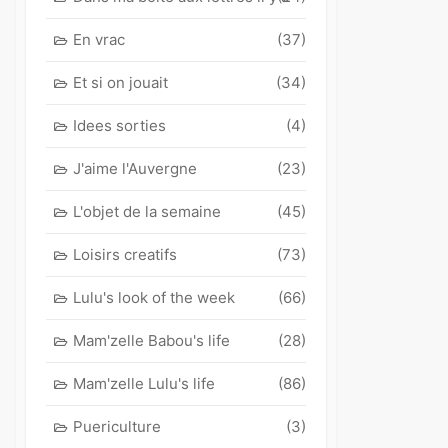
En vrac
(37)
Et si on jouait
(34)
Idees sorties
(4)
J'aime l'Auvergne
(23)
L'objet de la semaine
(45)
Loisirs creatifs
(73)
Lulu's look of the week
(66)
Mam'zelle Babou's life
(28)
Mam'zelle Lulu's life
(86)
Puericulture
(3)