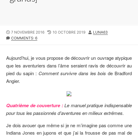
P
7 NOVEMBRE 2016
L
10 OCTOBRE 2019
A
LUNA63
U
COMMENTS: 6
A
U
B
S
T
L
T
E
I
M
U
Aujourd’hui, je vous propose de découvrir un ouvrage atypique
S
O
R
que les aventuriers dans l’âme seraient ravis de découvrir au
H
D
pied du sapin :
Comment survivre dans les bois
de Bradford
E
I
D
F
Angier.
D
I
A
E
T
D
E
D
Quatrième de couverture :
Le manuel pratique indispensable
A
pour tous les passionnés d’aventures en milieux extrêmes.
T
E
Je dois avouer que même si je ne m’imagine pas comme une
Indiana Jones en jupons et que j’ai la frousse de pas mal de