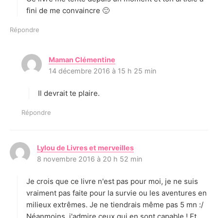
fini de me convaincre 🙂
Répondre
Maman Clémentine
d
14 décembre 2016 à 15 h 25 min
i
t
Il devrait te plaire.
:
Répondre
Lylou de Livres et merveilles
d
8 novembre 2016 à 20 h 52 min
i
t
Je crois que ce livre n'est pas pour moi, je ne suis
:
vraiment pas faite pour la survie ou les aventures en
milieux extrêmes. Je ne tiendrais même pas 5 mn :/
Néanmoins, j'admire ceux qui en sont capable ! Et