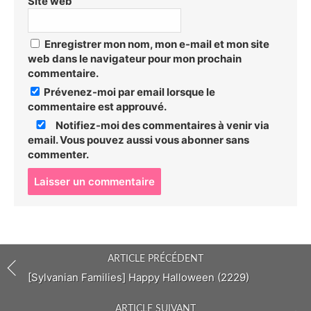
Site web
Enregistrer mon nom, mon e-mail et mon site
web dans le navigateur pour mon prochain
commentaire.
Prévenez-moi par email lorsque le
commentaire est approuvé.
Notifiez-moi des commentaires à venir via
email. Vous pouvez aussi
vous abonner
sans
commenter.
P
o
s
t
c
o
ARTICLE PRÉCÉDENT
m
m
[Sylvanian Families] Happy Halloween (2229)
e
n
ARTICLE SUIVANT