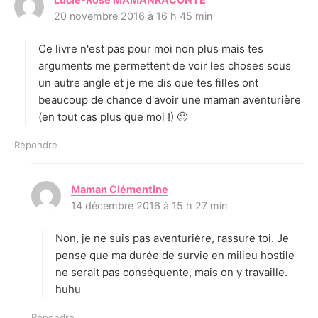
20 novembre 2016 à 16 h 45 min
i
t
Ce livre n'est pas pour moi non plus mais tes
:
arguments me permettent de voir les choses sous
un autre angle et je me dis que tes filles ont
beaucoup de chance d'avoir une maman aventurière
(en tout cas plus que moi !) 🙂
Répondre
Maman Clémentine
d
14 décembre 2016 à 15 h 27 min
i
t
Non, je ne suis pas aventurière, rassure toi. Je
:
pense que ma durée de survie en milieu hostile
ne serait pas conséquente, mais on y travaille.
huhu
Répondre