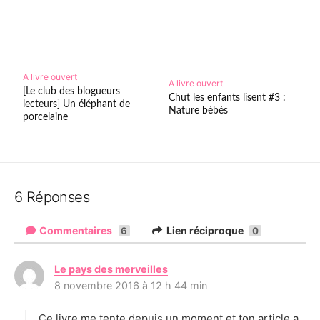
A livre ouvert
A livre ouvert
[Le club des blogueurs
Chut les enfants lisent #3 :
lecteurs] Un éléphant de
Nature bébés
porcelaine
6 Réponses
Commentaires
Lien réciproque
6
0
Le pays des merveilles
d
8 novembre 2016 à 12 h 44 min
i
t
Ce livre me tente depuis un moment et ton article a
: