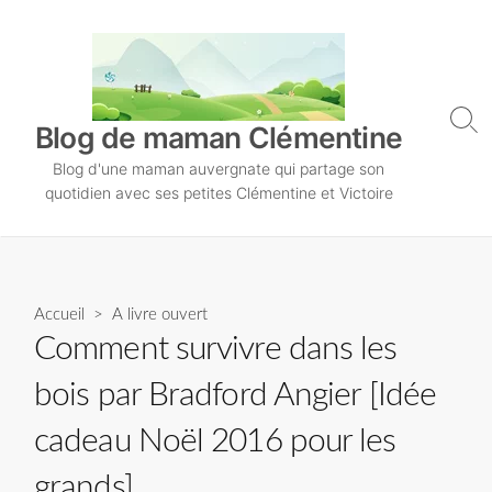
S
k
i
p
t
S
Blog de maman Clémentine
o
e
Blog d'une maman auvergnate qui partage son
a
c
r
quotidien avec ses petites Clémentine et Victoire
o
c
n
h
T
t
o
e
g
n
Accueil
>
A livre ouvert
g
l
t
Comment survivre dans les
e
bois par Bradford Angier [Idée
cadeau Noël 2016 pour les
grands]