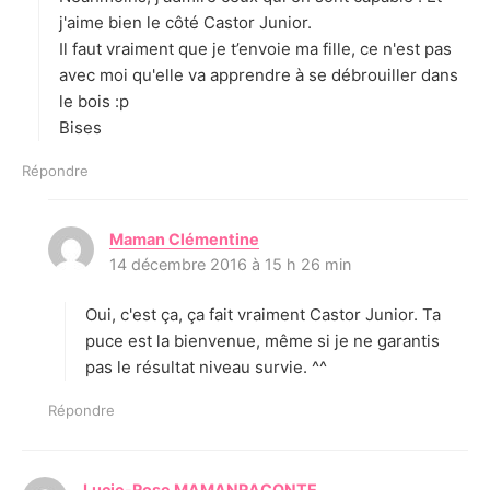
j'aime bien le côté Castor Junior.
Il faut vraiment que je t’envoie ma fille, ce n'est pas
avec moi qu'elle va apprendre à se débrouiller dans
le bois :p
Bises
Répondre
Maman Clémentine
d
14 décembre 2016 à 15 h 26 min
i
t
Oui, c'est ça, ça fait vraiment Castor Junior. Ta
:
puce est la bienvenue, même si je ne garantis
pas le résultat niveau survie. ^^
Répondre
Lucie-Rose MAMANRACONTE
d