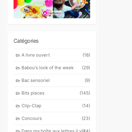
Catégories
A livre ouvert
(18)
Babou's look of the week
(29)
Bac sensoriel
(9)
Bits pieces
(145)
Clip-Clap
(14)
Concours
(23)
Dans ma boîte aux lettres il y a
(24)