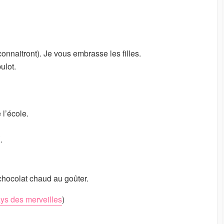
U
R
connaitront). Je vous embrasse les filles.
ulot.
 l’école.
.
chocolat chaud au goûter.
ys des merveilles
)