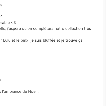
in
^^
dorable <3
ls, j'espère qu'on complétera notre collection très
 Lulu et le bmx, je suis bluffée et je trouve ça
n
s l'ambiance de Noël !