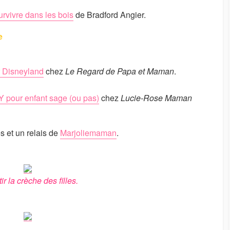
vivre dans les bois
de Bradford Angier.
e
r Disneyland
chez
Le Regard de Papa et Maman
.
IY pour enfant sage (ou pas)
chez
Lucie-Rose Maman
s et un relais de
Marjoliemaman
.
tir la crèche des filles.