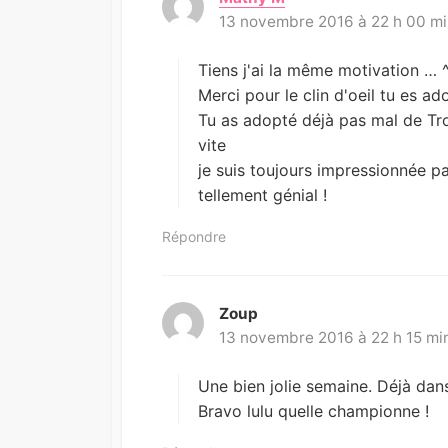
13 novembre 2016 à 22 h 00 m
i
t
:
Tiens j'ai la même motivation … 
Merci pour le clin d'oeil tu es a
Tu as adopté déjà pas mal de Trol
vite
je suis toujours impressionnée par
tellement génial !
Répondre
Zoup
d
13 novembre 2016 à 22 h 15 mi
i
t
:
Une bien jolie semaine. Déjà dan
Bravo lulu quelle championne !