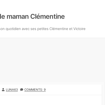
de maman Clémentine
n quotidien avec ses petites Clémentine et Victoire
A
LUNA63
COMMENTS: 9
U
T
E