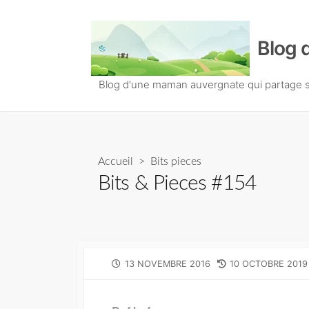
S
k
Blog 
i
p
t
Blog d'une maman auvergnate qui partage so
o
c
o
n
Accueil
>
Bits pieces
t
Bits & Pieces #154
e
n
t
P
13 NOVEMBRE 2016
L
10 OCTOBRE 2019
U
A
B
S
L
T