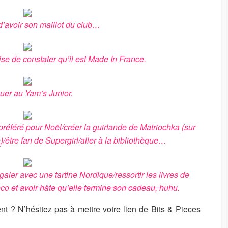
 d’avoir son maillot du club…
ise de constater qu’il est Made In France.
ouer au Yam’s Junior.
préféré pour Noël/créer la guirlande de Matriochka (sur
e
)/être fan de Supergirl/aller à la bibliothèque…
aler avec une tartine Nordique/ressortir les livres de
Coco
et avoir hâte qu’elle termine son cadeau, huhu
.
nt ? N’hésitez pas à mettre votre lien de Bits & Pieces