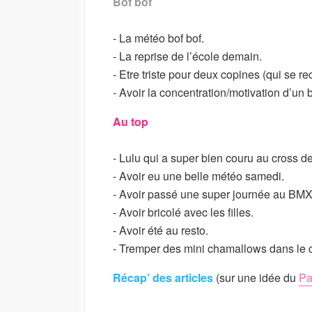
Bof bof
I
M
S
O
- La météo bof bof.
H
D
E
I
- La reprise de l’école demain.
D
F
- Etre triste pour deux copines (qui se re
D
I
- Avoir la concentration/motivation d’un b
A
E
T
D
Au top
E
D
A
T
- Lulu qui a super bien couru au cross de
E
- Avoir eu une belle météo samedi.
- Avoir passé une super journée au BMX
- Avoir bricolé avec les filles.
- Avoir été au resto.
- Tremper des mini chamallows dans le 
Récap’ des articles
(sur une idée du
Pa