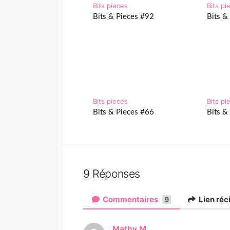
Bits pieces
Bits pi
Bits & Pieces #92
Bits &
Bits pieces
Bits pi
Bits & Pieces #66
Bits &
9 Réponses
Commentaires
Lien ré
9
Mathy M
d