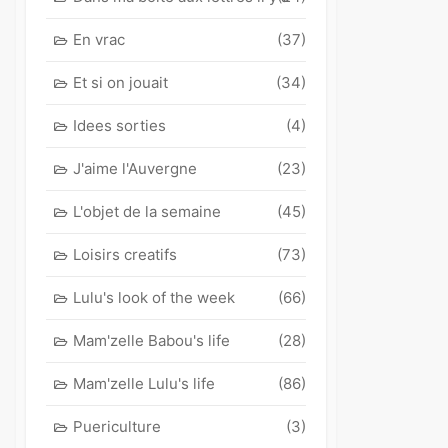
En vrac
(37)
Et si on jouait
(34)
Idees sorties
(4)
J'aime l'Auvergne
(23)
L'objet de la semaine
(45)
Loisirs creatifs
(73)
Lulu's look of the week
(66)
Mam'zelle Babou's life
(28)
Mam'zelle Lulu's life
(86)
Puericulture
(3)