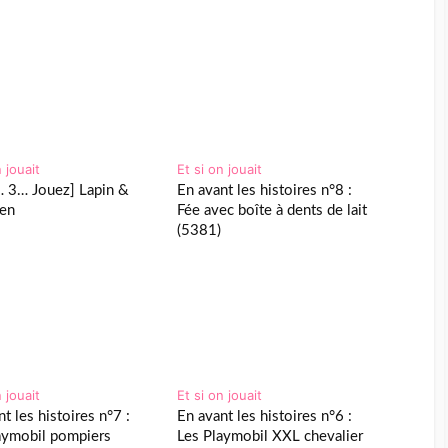
n jouait
Et si on jouait
 3… Jouez] Lapin &
En avant les histoires n°8 :
ien
Fée avec boîte à dents de lait
(5381)
n jouait
Et si on jouait
t les histoires n°7 :
En avant les histoires n°6 :
aymobil pompiers
Les Playmobil XXL chevalier