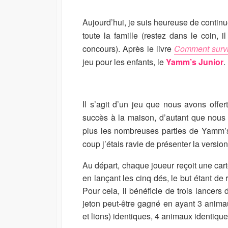
I
M
S
O
Aujourd’hui, je suis heureuse de contin
H
D
toute la famille (restez dans le coin,
E
I
concours). Après le livre
Comment survi
D
F
D
I
jeu pour les enfants, le
Yamm’s Junior
.
A
E
T
D
E
D
A
Il s’agit d’un jeu que nous avons offer
T
succès à la maison, d’autant que nous
E
plus les nombreuses parties de Yamm’s
coup j’étais ravie de présenter la versio
Au départ, chaque joueur reçoit une car
en lançant les cinq dés, le but étant d
Pour cela, il bénéficie de trois lancers 
jeton peut-être gagné en ayant 3 anima
et lions) identiques, 4 animaux identique