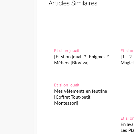
Articles Similaires
Et si on jouait
Et si o
[Et si on jouait ?] Enigmes ?
[1… 2…
Métiers [Bioviva]
Magic
Et si on jouait
Mes vêtements en feutrine
[Coffret Tout-petit
Montessori]
Et si o
En avan
Les Pl