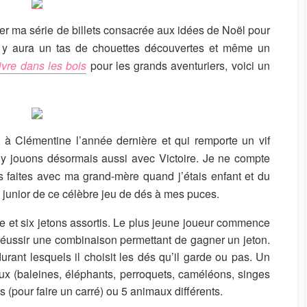
U
R
uer ma série de billets consacrée aux idées de Noël pour
 il y aura un tas de chouettes découvertes et même un
vre dans les bois
pour les grands aventuriers, voici un
t à Clémentine l’année dernière et qui remporte un vif
 y jouons désormais aussi avec Victoire. Je ne compte
 faites avec ma grand-mère quand j’étais enfant et du
n junior de ce célèbre jeu de dés à mes puces.
te et six jetons assortis. Le plus jeune joueur commence
e réussir une combinaison permettant de gagner un jeton.
durant lesquels il choisit les dés qu’il garde ou pas. Un
ux (baleines, éléphants, perroquets, caméléons, singes
s (pour faire un carré) ou 5 animaux différents.