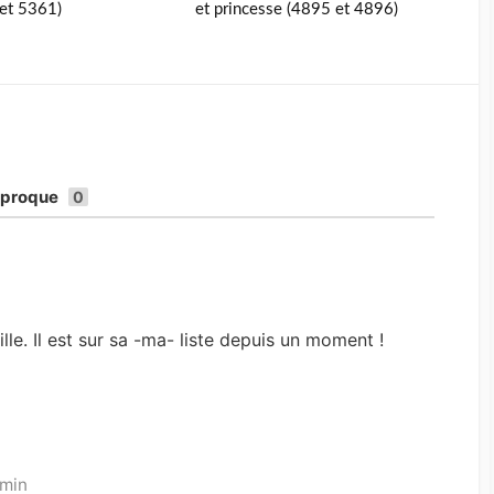
et 5361)
et princesse (4895 et 4896)
iproque
0
n
lle. Il est sur sa -ma- liste depuis un moment !
 min