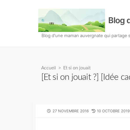
S
k
Blog 
i
p
t
Blog d'une maman auvergnate qui partage so
o
c
o
n
Accueil
>
Et si on jouait
t
[Et si on jouait ?] [Idée 
e
n
t
P
27 NOVEMBRE 2016
L
10 OCTOBRE 2019
U
A
B
S
L
T