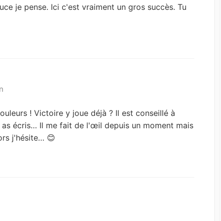
 puce je pense. Ici c'est vraiment un gros succès. Tu
n
ouleurs ! Victoire y joue déjà ? Il est conseillé à
 as écris… Il me fait de l'œil depuis un moment mais
rs j'hésite… 😊
d
t