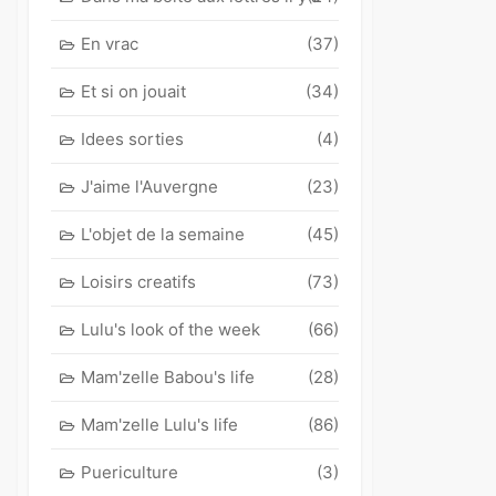
En vrac
(37)
Et si on jouait
(34)
Idees sorties
(4)
J'aime l'Auvergne
(23)
L'objet de la semaine
(45)
Loisirs creatifs
(73)
Lulu's look of the week
(66)
Mam'zelle Babou's life
(28)
Mam'zelle Lulu's life
(86)
Puericulture
(3)