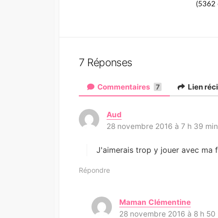
(5362 
7 Réponses
Commentaires
Lien réc
7
Aud
d
28 novembre 2016 à 7 h 39 mi
i
t
:
J'aimerais trop y jouer avec ma fi
Répondre
Maman Clémentine
d
28 novembre 2016 à 8 h 50
i