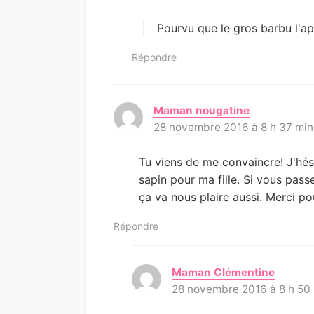
t
:
Pourvu que le gros barbu l'ap
Répondre
Maman nougatine
d
28 novembre 2016 à 8 h 37 min
i
t
:
Tu viens de me convaincre! J'hési
sapin pour ma fille. Si vous pas
ça va nous plaire aussi. Merci po
Répondre
Maman Clémentine
d
28 novembre 2016 à 8 h 50
i
t