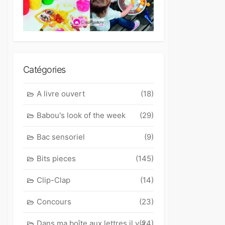
Catégories
A livre ouvert
(18)
Babou's look of the week
(29)
Bac sensoriel
(9)
Bits pieces
(145)
Clip-Clap
(14)
Concours
(23)
Dans ma boîte aux lettres il y a
(24)