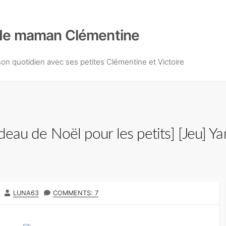
de maman Clémentine
n quotidien avec ses petites Clémentine et Victoire
cadeau de Noël pour les petits] [Jeu] Y
A
LUNA63
COMMENTS: 7
U
T
E