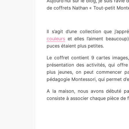
Aujourd’hui sur le blog, je suis ravie 
I
M
de coffrets Nathan « Tout-petit Mont
S
O
H
D
E
I
D
F
Il s’agit d’une collection que j’appr
D
I
couleurs
et elles l’aiment beaucoup)
A
E
T
D
puces étaient plus petites.
E
D
A
Le coffret contient 9 cartes images,
T
présentation des activités, qui offre
E
plus jeunes, on peut commencer 
pédagogie Montessori, qui permet d’en
A la maison, nous avons débuté p
consiste à associer chaque pièce de fe