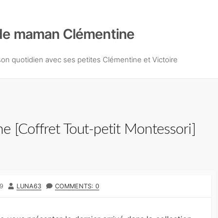
de maman Clémentine
n quotidien avec ses petites Clémentine et Victoire
e [Coffret Tout-petit Montessori]
9
A
LUNA63
COMMENTS: 0
U
T
E