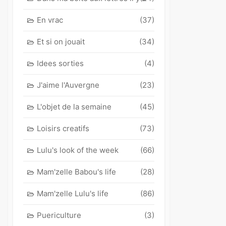
En vrac
(37)
Et si on jouait
(34)
Idees sorties
(4)
J'aime l'Auvergne
(23)
L'objet de la semaine
(45)
Loisirs creatifs
(73)
Lulu's look of the week
(66)
Mam'zelle Babou's life
(28)
Mam'zelle Lulu's life
(86)
Puericulture
(3)