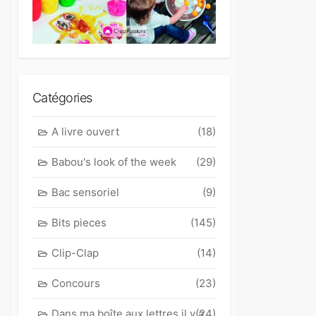
Catégories
A livre ouvert
(18)
Babou's look of the week
(29)
Bac sensoriel
(9)
Bits pieces
(145)
Clip-Clap
(14)
Concours
(23)
Dans ma boîte aux lettres il y a
(24)