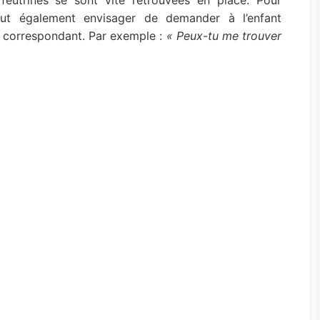
s feutrines se sont vite retrouvées en place. Pour
eut également envisager de demander à l’enfant
t correspondant. Par exemple :
« Peux-tu me trouver