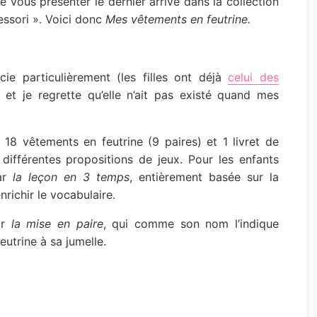
de vous présenter le dernier arrivé dans la collection
U
essori ». Voici donc
Mes vêtements en feutrine.
R
écie particulièrement (les filles ont déjà
celui des
 et je regrette qu’elle n’ait pas existé quand mes
 18 vêtements en feutrine (9 paires) et 1 livret de
 différentes propositions de jeux. Pour les enfants
par
la leçon en 3 temps
, entièrement basée sur la
richir le vocabulaire.
ar
la mise en paire
, qui comme son nom l’indique
utrine à sa jumelle.