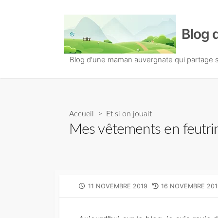
S
k
Blog 
i
p
t
Blog d'une maman auvergnate qui partage so
o
c
o
n
Accueil
>
Et si on jouait
t
Mes vêtements en feutrin
e
n
t
P
11 NOVEMBRE 2019
L
16 NOVEMBRE 201
U
A
B
S
L
T