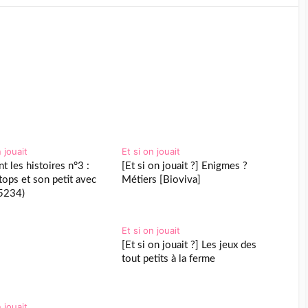
n jouait
Et si on jouait
t les histoires n°3 :
[Et si on jouait ?] Enigmes ?
tops et son petit avec
Métiers [Bioviva]
(5234)
Et si on jouait
[Et si on jouait ?] Les jeux des
tout petits à la ferme
n jouait