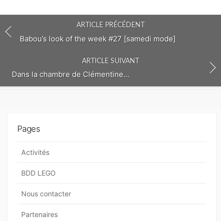
c
o
ARTICLE PRÉCÉDENT
m
m
Babou’s look of the week #27 [samedi mode]
e
n
ARTICLE SUIVANT
t
Dans la chambre de Clémentine…
Pages
Activités
BDD LEGO
Nous contacter
Partenaires