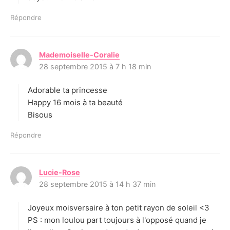
Répondre
Mademoiselle-Coralie
d
28 septembre 2015 à 7 h 18 min
i
t
Adorable ta princesse
:
Happy 16 mois à ta beauté
Bisous
Répondre
Lucie-Rose
d
28 septembre 2015 à 14 h 37 min
i
t
Joyeux moisversaire à ton petit rayon de soleil <3
:
PS : mon loulou part toujours à l'opposé quand je