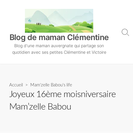
S
k
i
p
t
S
Blog de maman Clémentine
o
e
Blog d'une maman auvergnate qui partage son
a
c
r
quotidien avec ses petites Clémentine et Victoire
o
c
n
h
T
t
o
e
g
n
Accueil
>
Mam'zelle Babou's life
g
l
t
Joyeux 16ème moisniversaire
e
Mam’zelle Babou