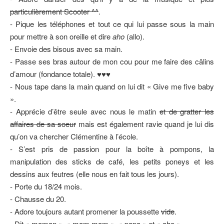
particulièrement Scooter ^^
.
- Pique les téléphones et tout ce qui lui passe sous la main
pour mettre à son oreille et dire
aho
(allo).
- Envoie des bisous avec sa main.
- Passe ses bras autour de mon cou pour me faire des câlins
d’amour (fondance totale). ♥♥♥
- Nous tape dans la main quand on lui dit « Give me five baby
».
- Apprécie d’être seule avec nous le matin
et de gratter les
affaires de sa soeur
mais est également ravie quand je lui dis
qu’on va chercher Clémentine à l’école.
- S’est pris de passion pour la boîte à pompons, la
manipulation des sticks de café, les petits poneys et les
dessins aux feutres (elle nous en fait tous les jours).
- Porte du 18/24 mois.
- Chausse du 20.
- Adore toujours autant promener la poussette
vide
.
- Dit « maman », « mam mam », « papa » et « aho ».