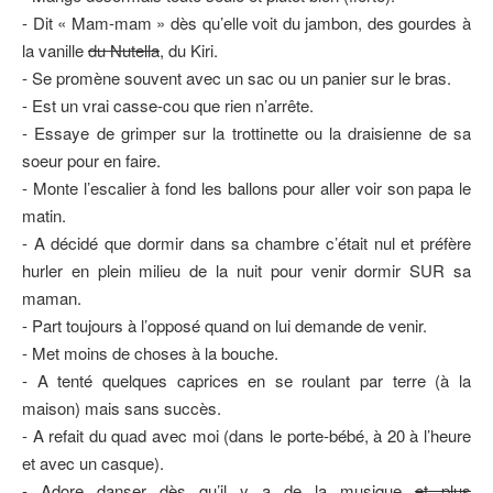
- Dit « Mam-mam » dès qu’elle voit du jambon, des gourdes à
la vanille
du Nutella
, du Kiri.
- Se promène souvent avec un sac ou un panier sur le bras.
- Est un vrai casse-cou que rien n’arrête.
- Essaye de grimper sur la trottinette ou la draisienne de sa
soeur pour en faire.
- Monte l’escalier à fond les ballons pour aller voir son papa le
matin.
- A décidé que dormir dans sa chambre c’était nul et préfère
hurler en plein milieu de la nuit pour venir dormir SUR sa
maman.
- Part toujours à l’opposé quand on lui demande de venir.
- Met moins de choses à la bouche.
- A tenté quelques caprices en se roulant par terre (à la
maison) mais sans succès.
- A refait du quad avec moi (dans le porte-bébé, à 20 à l’heure
et avec un casque).
- Adore danser dès qu’il y a de la musique
et plus