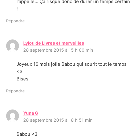
l'appelle… Ça risque donc de durer un temps certain
!
Répondre
Lylou de Livres et merveilles
d
28 septembre 2015 à 15 h 00 min
i
t
Joyeux 16 mois jolie Babou qui sourit tout le temps
:
<3
Bises
Répondre
Yuna G
d
28 septembre 2015 à 18 h 51 min
i
t
Babou <3
: