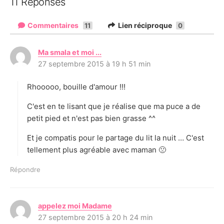
11 Réponses
Commentaires
Lien réciproque
11
0
Ma smala et moi ...
d
27 septembre 2015 à 19 h 51 min
i
t
Rhooooo, bouille d'amour !!!
:
C'est en te lisant que je réalise que ma puce a de
petit pied et n'est pas bien grasse ^^
Et je compatis pour le partage du lit la nuit … C'est
tellement plus agréable avec maman 🙁
Répondre
appelez moi Madame
d
27 septembre 2015 à 20 h 24 min
i