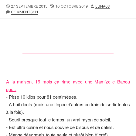
P
27 SEPTEMBRE 2015
L
10 OCTOBRE 2019
A
LUNA63
U
COMMENTS: 11
A
U
B
S
T
L
T
E
I
M
U
S
O
R
H
D
E
I
D
F
D
I
A
E
T
D
E
D
A la maison, 16 mois ça rime avec une Mam’zelle Babou
A
T
qui…
E
- Pèse 10 kilos pour 81 centimètres.
- A huit dents (mais une flopée d’autres en train de sortir toutes
à la fois).
- Sourit presque tout le temps, un vrai rayon de soleil.
- Est ultra câline et nous couvre de bisous et de câlins.
- Mange désormais toute seule et plutôt bien (fierté).