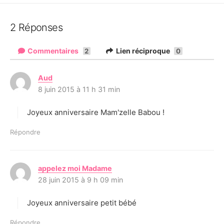
2 Réponses
Commentaires
Lien réciproque
2
0
Aud
d
8 juin 2015 à 11 h 31 min
i
t
Joyeux anniversaire Mam'zelle Babou !
:
Répondre
appelez moi Madame
d
28 juin 2015 à 9 h 09 min
i
t
Joyeux anniversaire petit bébé
:
Répondre