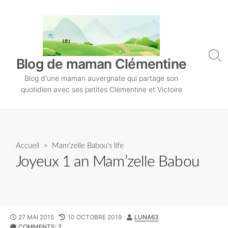
S
k
i
p
t
S
Blog de maman Clémentine
o
e
Blog d'une maman auvergnate qui partage son
a
c
r
quotidien avec ses petites Clémentine et Victoire
o
c
n
h
T
t
o
e
g
n
Accueil
>
Mam'zelle Babou's life
g
l
t
Joyeux 1 an Mam’zelle Babou
e
P
27 MAI 2015
L
10 OCTOBRE 2019
A
LUNA63
U
COMMENTS: 2
A
U