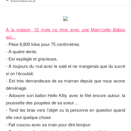
B
S
T
L
T
E
I
M
U
S
O
R
H
D
A la maison, 12 mois ça rime avec une Mam’zelle Babou
E
I
qui…
D
F
- Pèse 8,800 kilos pour 75 centimètres.
D
I
A
E
- A quatre dents.
T
D
- Est espiègle et gracieuse.
E
D
- A toujours du mal avec le salé et ne mangerais que du sucré
A
T
si on l’écoutait.
E
- Est très demandeuse de sa maman depuis que nous avons
déménagé.
- Adooore son ballon Hello Kitty avec le filet encore autour, la
poussette des poupées de sa soeur…
- Tend les bras vers l’objet ou la personne en question quand
elle veut quelque chose.
- Fait coucou avec sa main pour dire bonjour.