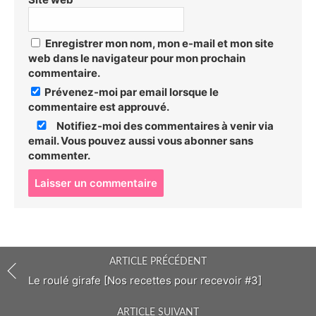
Enregistrer mon nom, mon e-mail et mon site
web dans le navigateur pour mon prochain
commentaire.
Prévenez-moi par email lorsque le
commentaire est approuvé.
Notifiez-moi des commentaires à venir via
email. Vous pouvez aussi
vous abonner
sans
commenter.
P
o
s
t
c
o
ARTICLE PRÉCÉDENT
m
m
Le roulé girafe [Nos recettes pour recevoir #3]
e
n
ARTICLE SUIVANT