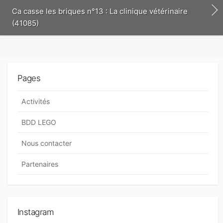
t
Ca casse les briques n°13 : La clinique vétérinaire
(41085)
Pages
Activités
BDD LEGO
Nous contacter
Partenaires
Instagram