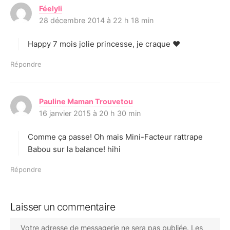
Féelyli
d
28 décembre 2014 à 22 h 18 min
i
t
Happy 7 mois jolie princesse, je craque ♥
:
Répondre
Pauline Maman Trouvetou
d
16 janvier 2015 à 20 h 30 min
i
t
Comme ça passe! Oh mais Mini-Facteur rattrape
:
Babou sur la balance! hihi
Répondre
Laisser un commentaire
Votre adresse de messagerie ne sera pas publiée.
Les