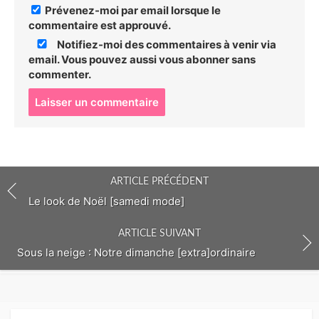
Prévenez-moi par email lorsque le
commentaire est approuvé.
Notifiez-moi des commentaires à venir via
email. Vous pouvez aussi
vous abonner
sans
commenter.
P
o
s
t
c
o
ARTICLE PRÉCÉDENT
m
m
Le look de Noël [samedi mode]
e
n
ARTICLE SUIVANT
t
Sous la neige : Notre dimanche [extra]ordinaire