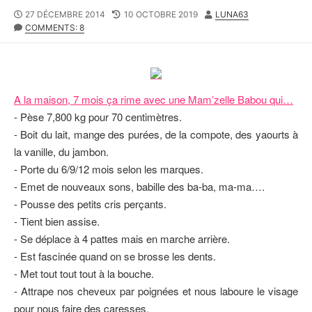
P
27 DÉCEMBRE 2014
L
10 OCTOBRE 2019
A
LUNA63
U
COMMENTS: 8
A
U
B
S
T
L
T
E
I
M
U
S
O
R
H
D
A la maison, 7 mois ça rime avec une Mam’zelle Babou qui…
E
I
- Pèse 7,800 kg pour 70 centimètres.
D
F
- Boit du lait, mange des purées, de la compote, des yaourts à
D
I
A
E
la vanille, du jambon.
T
D
- Porte du 6/9/12 mois selon les marques.
E
D
- Emet de nouveaux sons, babille des ba-ba, ma-ma….
A
T
- Pousse des petits cris perçants.
E
- Tient bien assise.
- Se déplace à 4 pattes mais en marche arrière.
- Est fascinée quand on se brosse les dents.
- Met tout tout tout à la bouche.
- Attrape nos cheveux par poignées et nous laboure le visage
pour nous faire des caresses.