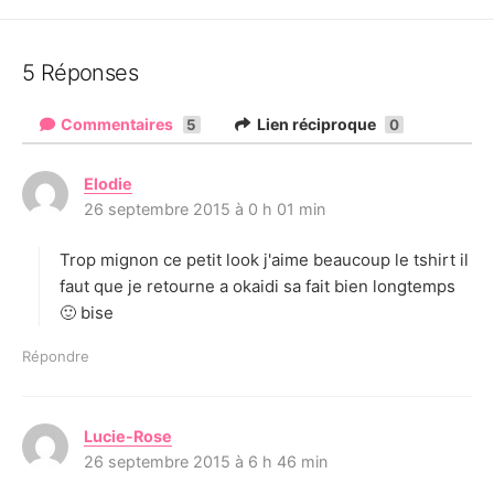
5 Réponses
Commentaires
Lien réciproque
5
0
Elodie
d
26 septembre 2015 à 0 h 01 min
i
t
Trop mignon ce petit look j'aime beaucoup le tshirt il
:
faut que je retourne a okaidi sa fait bien longtemps
🙂 bise
Répondre
Lucie-Rose
d
26 septembre 2015 à 6 h 46 min
i
t