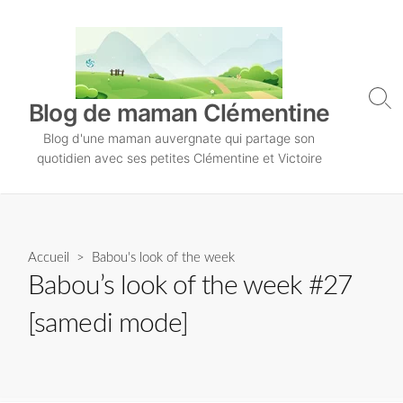
S
k
i
p
t
S
Blog de maman Clémentine
o
e
Blog d'une maman auvergnate qui partage son
a
c
r
quotidien avec ses petites Clémentine et Victoire
o
c
n
h
T
t
o
e
g
n
Accueil
>
Babou's look of the week
g
l
t
Babou’s look of the week #27
e
[samedi mode]