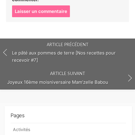
P
o
s
t
c
o
ARTICLE PRÉCÉDENT
m
m
Le pâté aux pommes de terre [Nos recettes pour
e
recevoir #7]
n
t
ARTICLE SUIVANT
Joyeux 16ème moisniversaire Mam’zelle Babou
Pages
Activités