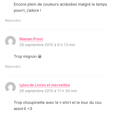
Encore plein de couleurs acidulées malgré le temps
:
pourri, j'adore !
Répondre
Maman Prout
d
26 septembre 2015 à 9 h 13 min
i
t
Trop mignon 😀
:
Répondre
Lylou de Livres et merveilles
d
26 septembre 2015 à 11 h 34 min
i
t
Trop choupinette avec le t-shirt et le tour du cou
:
assorti <3