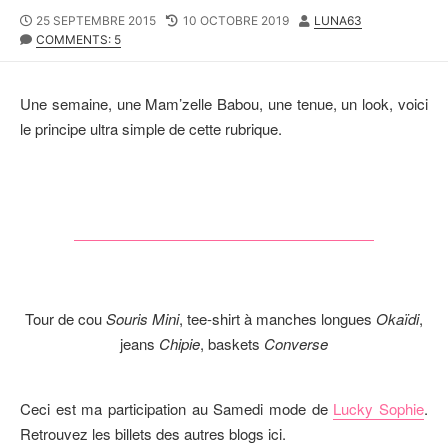
P
25 SEPTEMBRE 2015
L
10 OCTOBRE 2019
A
LUNA63
U
COMMENTS: 5
A
U
B
S
T
L
T
E
I
M
U
Une semaine, une Mam’zelle Babou, une tenue, un look, voici
S
O
R
le principe ultra simple de cette rubrique.
H
D
E
I
D
F
D
I
A
E
T
D
E
D
A
T
E
Tour de cou
Souris Mini
, tee-shirt à manches longues
Okaïdi
,
jeans
Chipie
, baskets
Converse
Ceci est ma participation au Samedi mode de
Lucky Sophie
.
Retrouvez les billets des autres blogs ici.