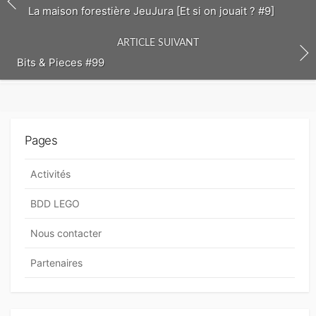
m
La maison forestière JeuJura [Et si on jouait ? #9]
e
n
ARTICLE SUIVANT
t
Bits & Pieces #99
Pages
Activités
BDD LEGO
Nous contacter
Partenaires