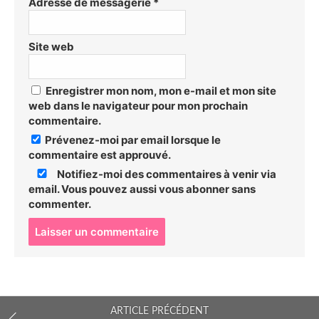
Adresse de messagerie
*
Site web
Enregistrer mon nom, mon e-mail et mon site
web dans le navigateur pour mon prochain
commentaire.
Prévenez-moi par email lorsque le
commentaire est approuvé.
Notifiez-moi des commentaires à venir via
email. Vous pouvez aussi
vous abonner
sans
commenter.
P
o
s
t
c
o
ARTICLE PRÉCÉDENT
m