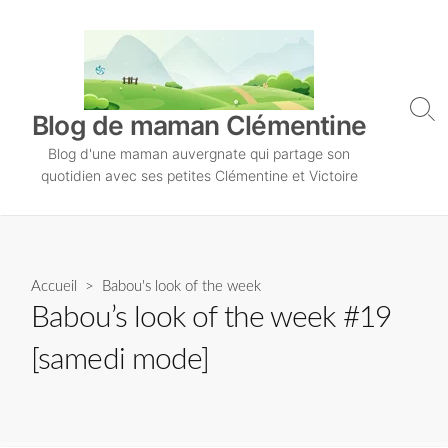
S
k
i
p
t
S
Blog de maman Clémentine
o
e
Blog d'une maman auvergnate qui partage son
a
c
r
quotidien avec ses petites Clémentine et Victoire
o
c
n
h
T
t
o
e
g
n
Accueil
>
Babou's look of the week
g
l
t
Babou’s look of the week #19
e
[samedi mode]