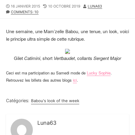
P
16 JANVIER 2015
L
10 OCTOBRE 2019
A
LUNA63
U
COMMENTS: 10
A
U
B
S
T
L
T
E
I
M
U
Une semaine, une Mam’zelle Babou, une tenue, un look, voici
S
O
R
le principe ultra simple de cette rubrique.
H
D
E
I
D
F
Gilet
Catimini
, short
Vertbaudet
, collants
Sergent Major
D
I
A
E
T
D
Ceci est ma participation au Samedi mode de
Lucky Sophie
.
E
D
Retrouvez les billets des autres blogs
ici
.
A
T
E
Catégories:
Babou's look of the week
Luna63