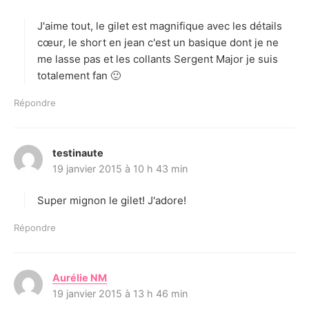
t
J'aime tout, le gilet est magnifique avec les détails
:
cœur, le short en jean c'est un basique dont je ne
me lasse pas et les collants Sergent Major je suis
totalement fan 🙂
Répondre
testinaute
d
19 janvier 2015 à 10 h 43 min
i
t
Super mignon le gilet! J'adore!
:
Répondre
Aurélie NM
d
19 janvier 2015 à 13 h 46 min
i