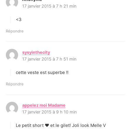
17 janvier 2015 à 7 h 21 min
i
t
<3
:
Répondre
sysyinthecity
d
17 janvier 2015 à 7 h 51 min
i
t
cette veste est superbe !!
:
Répondre
appelez moi Madame
d
17 janvier 2015 à 9 h 10 min
i
t
Le petit short ♥ et le gilet! Joli look Melle V
: