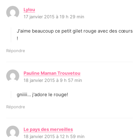
Lylou
d
17 janvier 2015 à 19 h 29 min
i
t
J'aime beaucoup ce petit gilet rouge avec des cœurs
:
!
Répondre
Pauline Maman Trouvetou
d
18 janvier 2015 à 9 h 57 min
i
t
gniiii… j'adore le rouge!
:
Répondre
Le pays des merveilles
d
18 janvier 2015 à 12 h 59 min
i