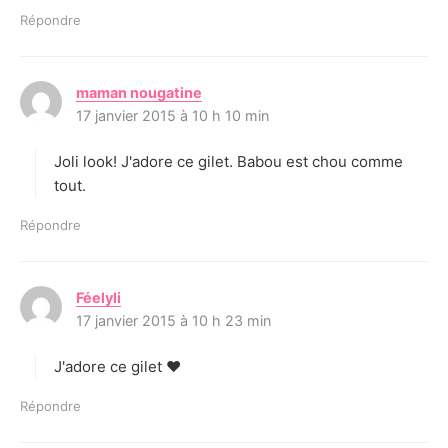
Répondre
maman nougatine
d
17 janvier 2015 à 10 h 10 min
i
t
Joli look! J'adore ce gilet. Babou est chou comme
:
tout.
Répondre
Féelyli
d
17 janvier 2015 à 10 h 23 min
i
t
J'adore ce gilet ♥
:
Répondre