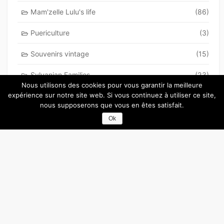
Mam'zelle Lulu's life
(86)
Puericulture
(3)
Souvenirs vintage
(15)
Sylvanian Families
(23)
Nous utilisons des cookies pour vous garantir la meilleure
expérience sur notre site web. Si vous continuez à utiliser ce site,
Top cinq
(44)
nous supposerons que vous en êtes satisfait.
Une petite tranche
(31)
Ok
Vie de maman geek
(50)
Vive les Duplo et Lego
(49)