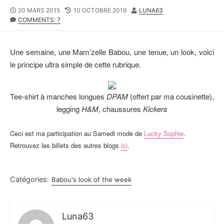
P
20 MARS 2015
L
10 OCTOBRE 2019
A
LUNA63
U
COMMENTS: 7
A
U
B
S
T
L
T
E
I
M
U
Une semaine, une Mam’zelle Babou, une tenue, un look, voici
S
O
R
le principe ultra simple de cette rubrique.
H
D
E
I
D
F
Tee-shirt à manches longues
DPAM
(offert par ma cousinette),
D
I
A
E
legging
H&M
, chaussures
Kickers
T
D
E
D
Ceci est ma participation au Samedi mode de
Lucky Sophie
.
A
T
Retrouvez les billets des autres blogs
ici
.
E
Catégories:
Babou's look of the week
Luna63