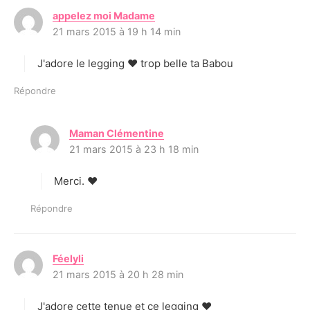
appelez moi Madame
d
21 mars 2015 à 19 h 14 min
i
t
J'adore le legging ♥ trop belle ta Babou
:
Répondre
Maman Clémentine
d
21 mars 2015 à 23 h 18 min
i
t
Merci. ♥
:
Répondre
Féelyli
d
21 mars 2015 à 20 h 28 min
i
t
J'adore cette tenue et ce legging ♥
: