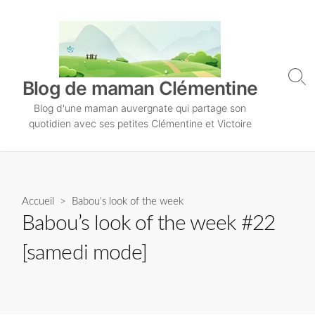
S
k
i
p
t
S
Blog de maman Clémentine
o
e
Blog d'une maman auvergnate qui partage son
a
c
r
quotidien avec ses petites Clémentine et Victoire
o
c
n
h
T
t
o
e
g
n
Accueil
>
Babou's look of the week
g
l
t
Babou’s look of the week #22
e
[samedi mode]