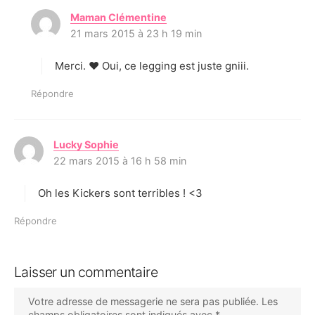
Maman Clémentine
d
21 mars 2015 à 23 h 19 min
i
t
Merci. ♥ Oui, ce legging est juste gniii.
:
Répondre
Lucky Sophie
d
22 mars 2015 à 16 h 58 min
i
t
Oh les Kickers sont terribles ! <3
:
Répondre
Laisser un commentaire
Votre adresse de messagerie ne sera pas publiée.
Les
champs obligatoires sont indiqués avec
*