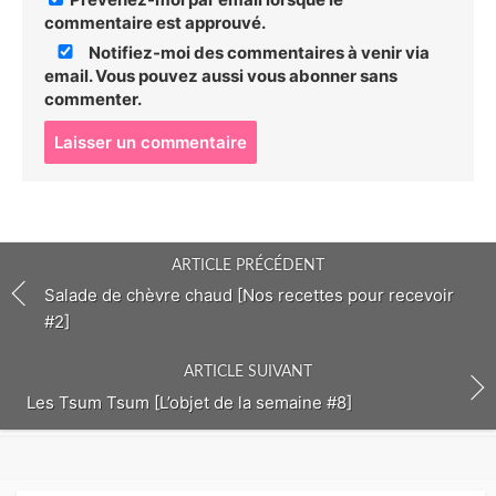
commentaire est approuvé.
Notifiez-moi des commentaires à venir via
email. Vous pouvez aussi
vous abonner
sans
commenter.
P
o
s
t
c
o
ARTICLE PRÉCÉDENT
m
m
Salade de chèvre chaud [Nos recettes pour recevoir
e
#2]
n
t
ARTICLE SUIVANT
Les Tsum Tsum [L’objet de la semaine #8]