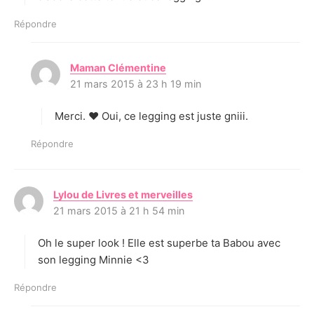
Répondre
Maman Clémentine
d
21 mars 2015 à 23 h 19 min
i
t
Merci. ♥ Oui, ce legging est juste gniii.
:
Répondre
Lylou de Livres et merveilles
d
21 mars 2015 à 21 h 54 min
i
t
Oh le super look ! Elle est superbe ta Babou avec
:
son legging Minnie <3
Répondre