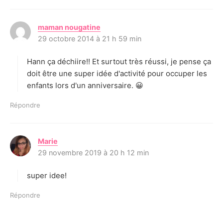
maman nougatine
d
29 octobre 2014 à 21 h 59 min
i
t
Hann ça déchiire!! Et surtout très réussi, je pense ça
:
doit être une super idée d'activité pour occuper les
enfants lors d'un anniversaire. 😀
Répondre
Marie
d
29 novembre 2019 à 20 h 12 min
i
t
super idee!
:
Répondre