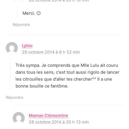
t
Merci. 🙂
:
Répondre
Lylou
d
28 octobre 2014 à 6 h 52 min
i
t
Très sympa. Je comprends que Mlle Lulu ait couru
:
dans tous les sens, c'est tout aussi rigolo de lancer
les citrouilles que d'aller les chercher^^ Il a une
bonne bouille ce fantôme.
Répondre
Maman Clémentine
d
28 octobre 2014 à 20 h 13 min
i
t