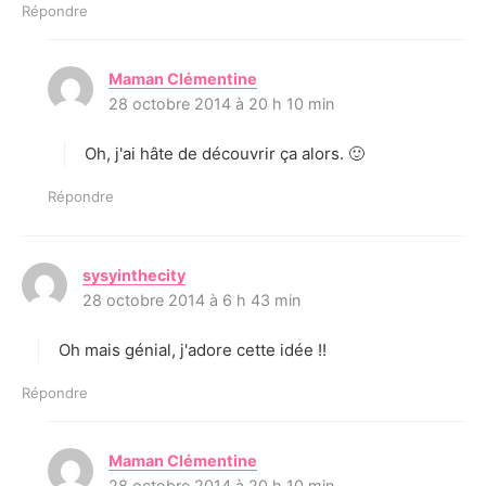
Répondre
Maman Clémentine
d
28 octobre 2014 à 20 h 10 min
i
t
Oh, j'ai hâte de découvrir ça alors. 🙂
:
Répondre
sysyinthecity
d
28 octobre 2014 à 6 h 43 min
i
t
Oh mais génial, j'adore cette idée !!
:
Répondre
Maman Clémentine
d
28 octobre 2014 à 20 h 10 min
i