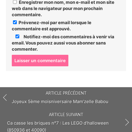
Enregistrer mon nom, mon e-mail et mon site
web dans le navigateur pour mon prochain
commentaire.
Prévenez-moi par email lorsque le
commentaire est approuvé.
Notifiez-moi des commentaires à venir via
email. Vous pouvez aussi
vous abonner
sans
commenter.
P
o
s
t
c
o
ARTICLE PRÉCÉDENT
m
m
Joyeux 5ème moisniversaire Mam’zelle Babou
e
n
ARTICLE SUIVANT
t
Ca casse les briques n°7 : Les LEGO d’halloween
(850936 et 40090)