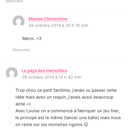
Répondre
Maman Clémentine
d
28 octobre 2014 à 20 h 16 min
i
t
Merci. <3
:
Répondre
Le pays des merveilles
d
28 octobre 2014 à 10 h 42 min
i
t
Trop chou ce petit fantôme, j'avais vu passer cette
:
idée mais avec un requin, j'avais aussi beaucoup
aimé =)
Avec Louise on a commencé à fabriquer un jeu hier,
le principe est le même (lancer une balle) mais nous
on reste sur les monstres rigolos 😉