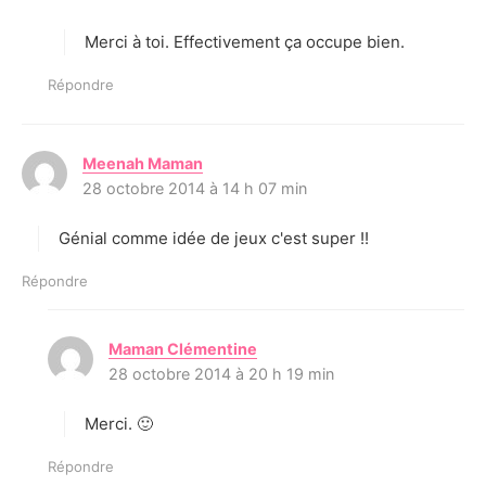
t
Merci à toi. Effectivement ça occupe bien.
:
Répondre
Meenah Maman
d
28 octobre 2014 à 14 h 07 min
i
t
Génial comme idée de jeux c'est super !!
:
Répondre
Maman Clémentine
d
28 octobre 2014 à 20 h 19 min
i
t
Merci. 🙂
:
Répondre