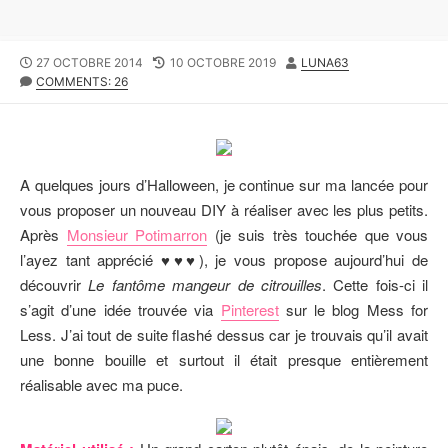
P
27 OCTOBRE 2014
L
10 OCTOBRE 2019
A
LUNA63
U
COMMENTS: 26
A
U
B
S
T
L
T
E
I
M
U
S
O
R
H
D
A quelques jours d’Halloween, je continue sur ma lancée pour
E
I
vous proposer un nouveau DIY à réaliser avec les plus petits.
D
F
Après
Monsieur Potimarron
(je suis très touchée que vous
D
I
A
E
l’ayez tant apprécié ♥♥♥), je vous propose aujourd’hui de
T
D
découvrir
Le fantôme mangeur de citrouilles
. Cette fois-ci il
E
D
s’agit d’une idée trouvée via
Pinterest
sur le blog Mess for
A
T
Less. J’ai tout de suite flashé dessus car je trouvais qu’il avait
E
une bonne bouille et surtout il était presque entièrement
réalisable avec ma puce.