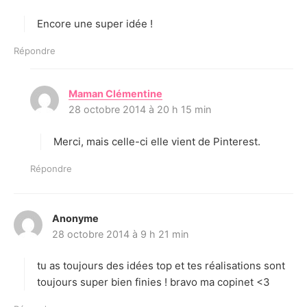
t
Encore une super idée !
:
Répondre
Maman Clémentine
d
28 octobre 2014 à 20 h 15 min
i
t
Merci, mais celle-ci elle vient de Pinterest.
:
Répondre
Anonyme
d
28 octobre 2014 à 9 h 21 min
i
t
tu as toujours des idées top et tes réalisations sont
:
toujours super bien finies ! bravo ma copinet <3