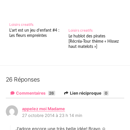
Loisirs creatifs
L’art est un jeu d’enfant #4 :
Loisirs creatifs
Les fleurs empreintes
Le hublot des pirates
[Récréa-Tour thème « Hissez
haut matelots »]
26 Réponses
Commentaires
Lien réciproque
26
0
appelez moi Madame
d
27 octobre 2014 à 23 h 14 min
i
t
J'adore encore une très belle idée! Bravo ☺
: