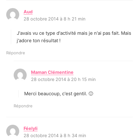
Aud
d
28 octobre 2014 à 8 h 21 min
i
t
J'avais vu ce type d'activité mais je n'ai pas fait. Mais
:
j'adore ton résultat !
Répondre
Maman Clémentine
d
28 octobre 2014 à 20 h 15 min
i
t
Merci beaucoup, c'est gentil. 🙂
:
Répondre
Féelyli
d
28 octobre 2014 à 8 h 34 min
i