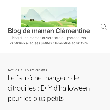
S
k
i
p
t
S
Blog de maman Clémentine
o
e
Blog d'une maman auvergnate qui partage son
a
c
r
quotidien avec ses petites Clémentine et Victoire
o
c
n
h
T
t
o
e
g
n
Accueil
>
Loisirs creatifs
g
l
t
Le fantôme mangeur de
e
citrouilles : DIY d’halloween
pour les plus petits