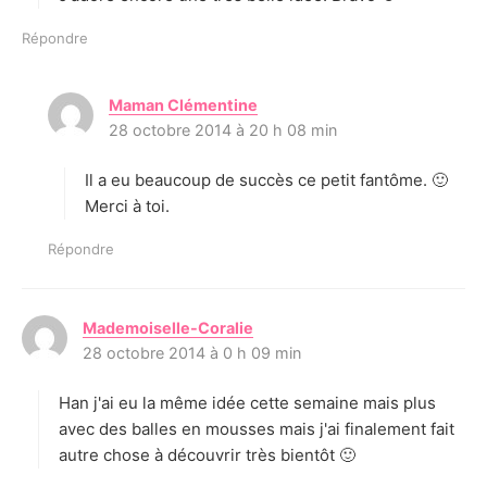
Répondre
Maman Clémentine
d
28 octobre 2014 à 20 h 08 min
i
t
Il a eu beaucoup de succès ce petit fantôme. 🙂
:
Merci à toi.
Répondre
Mademoiselle-Coralie
d
28 octobre 2014 à 0 h 09 min
i
t
Han j'ai eu la même idée cette semaine mais plus
:
avec des balles en mousses mais j'ai finalement fait
autre chose à découvrir très bientôt 🙂