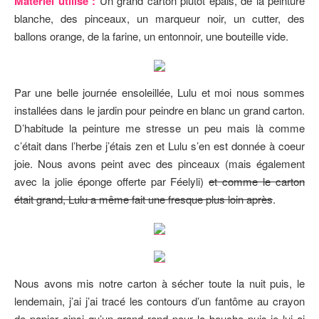
Matériel utilisé :
Un grand carton plutôt épais, de la peinture
blanche, des pinceaux, un marqueur noir, un cutter, des
ballons orange, de la farine, un entonnoir, une bouteille vide.
Par une belle journée ensoleillée, Lulu et moi nous sommes
installées dans le jardin pour peindre en blanc un grand carton.
D’habitude la peinture me stresse un peu mais là comme
c’était dans l’herbe j’étais zen et Lulu s’en est donnée à coeur
joie. Nous avons peint avec des pinceaux (mais également
avec la jolie éponge offerte par Féelyli)
et comme le carton
était grand, Lulu a même fait une fresque plus loin après
.
Nous avons mis notre carton à sécher toute la nuit puis, le
lendemain, j’ai j’ai tracé les contours d’un fantôme au crayon
de papier ainsi qu’un grand rond pour la bouche puis je lui ai