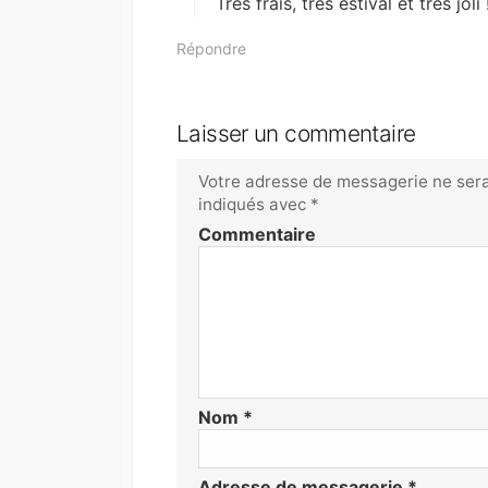
:
Très frais, très estival et très jo
Répondre
Laisser un commentaire
Votre adresse de messagerie ne sera
indiqués avec
*
Commentaire
Nom
*
Adresse de messagerie
*