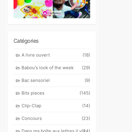
Catégories
A livre ouvert
(18)
Babou's look of the week
(29)
Bac sensoriel
(9)
Bits pieces
(145)
Clip-Clap
(14)
Concours
(23)
Dans ma boîte aux lettres il y a
(24)