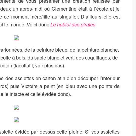
 contente de vous présenter une création réalisée par
 deux un après-midi où Clémentine était à l’école et je
é ce moment mère/fille au singulier. D’ailleurs elle est
out le monde. Voici donc
Le hublot des pirates
.
artonnées, de la peinture bleue, de la peinture blanche,
colle à bois, du sable blanc et vert, des coquillages, de
oton (facultatif, voir plus bas).
e des assiettes en carton afin d’en découper l’intérieur
ords) puis Victoire a peint (en bleu avec une pointe de
celle intacte et celle évidée donc).
assiette évidée par dessus celle pleine. Si vos assiettes