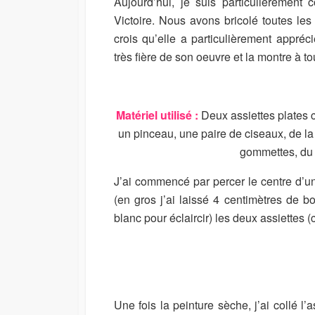
Aujourd’hui, je suis particulièrement
I
M
U
Victoire. Nous avons bricolé toutes les
S
O
R
crois qu’elle a particulièrement appréci
H
D
E
I
très fière de son oeuvre et la montre à t
D
F
D
I
A
E
T
D
Matériel utilisé :
Deux assiettes plates c
E
D
un pinceau, une paire de ciseaux, de la 
A
gommettes, du c
T
E
J’ai commencé par percer le centre d’un
(en gros j’ai laissé 4 centimètres de b
blanc pour éclaircir) les deux assiettes (
Une fois la peinture sèche, j’ai collé l’