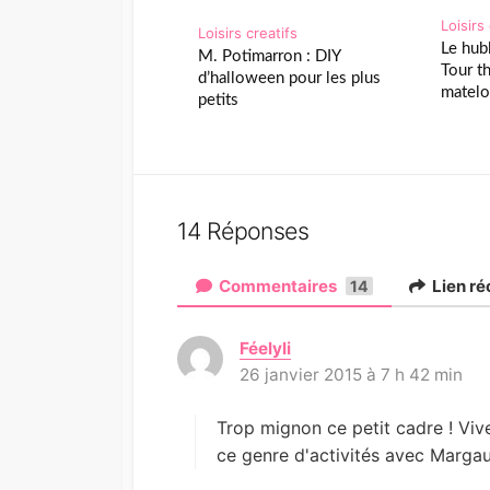
Loisirs
Loisirs creatifs
Le hub
M. Potimarron : DIY
Tour t
d’halloween pour les plus
matelo
petits
14 Réponses
Commentaires
Lien r
14
Féelyli
d
26 janvier 2015 à 7 h 42 min
i
t
:
Trop mignon ce petit cadre ! Viv
ce genre d'activités avec Margau