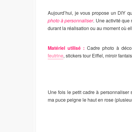
I
M
S
O
Aujourd’hui, je vous propose un DIY q
H
D
photo à personnaliser
. Une activité que 
E
I
durant la réalisation ou au moment où el
D
F
D
I
A
E
T
D
Matériel utilisé :
Cadre photo à décore
E
D
feutrine
, stickers tour Eiffel, miroir fanta
A
T
E
Une fois le petit cadre à personnaliser 
ma puce peigne le haut en rose (plusieu