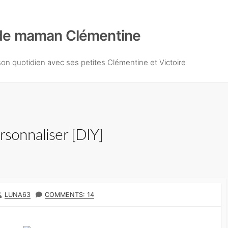
de maman Clémentine
n quotidien avec ses petites Clémentine et Victoire
rsonnaliser [DIY]
A
LUNA63
COMMENTS: 14
U
T
E