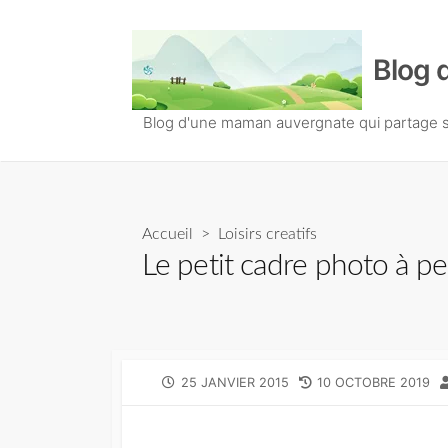
S
k
Blog 
i
p
t
Blog d'une maman auvergnate qui partage so
o
c
o
n
Accueil
>
Loisirs creatifs
t
Le petit cadre photo à pe
e
n
t
P
25 JANVIER 2015
L
10 OCTOBRE 2019
U
A
B
S
L
T