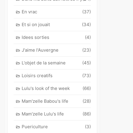
En vrac
(37)
Et si on jouait
(34)
Idees sorties
(4)
J'aime l'Auvergne
(23)
L'objet de la semaine
(45)
Loisirs creatifs
(73)
Lulu's look of the week
(66)
Mam'zelle Babou's life
(28)
Mam'zelle Lulu's life
(86)
Puericulture
(3)