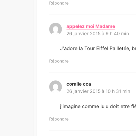
Répondre
appelez moi Madame
d
26 janvier 2015 à 9 h 40 min
i
t
:
J'adore la Tour Eiffel Pailletée, 
Répondre
coralie cca
d
26 janvier 2015 à 10 h 31 min
i
t
:
j'imagine comme lulu doit etre fiè
Répondre