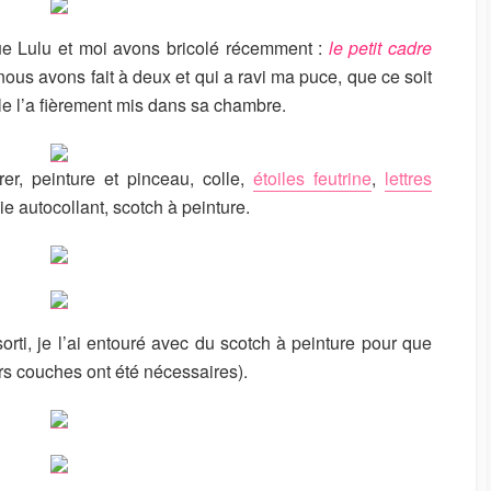
U
R
ue Lulu et moi avons bricolé récemment :
le petit cadre
nous avons fait à deux et qui a ravi ma puce, que ce soit
le l’a fièrement mis dans sa chambre.
r, peinture et pinceau, colle,
étoiles feutrine
,
lettres
isie autocollant, scotch à peinture.
sorti, je l’ai entouré avec du scotch à peinture pour que
rs couches ont été nécessaires).