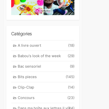
Catégories
A livre ouvert
(18)
Babou's look of the week
(29)
Bac sensoriel
(9)
Bits pieces
(145)
Clip-Clap
(14)
Concours
(23)
Dans ma boîte aux lettres il y a
(24)