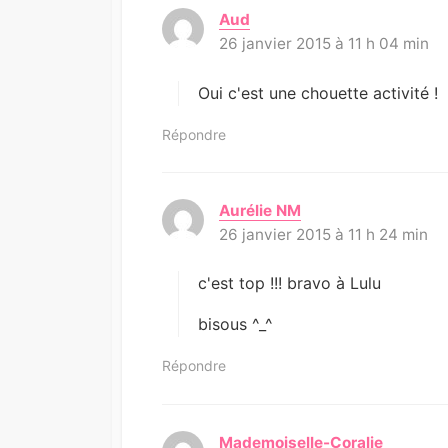
Aud
d
26 janvier 2015 à 11 h 04 min
i
t
:
Oui c'est une chouette activité !
Répondre
Aurélie NM
d
26 janvier 2015 à 11 h 24 min
i
t
:
c'est top !!! bravo à Lulu
bisous ^_^
Répondre
Mademoiselle-Coralie
d