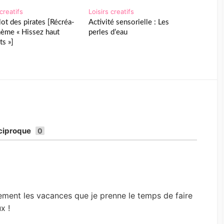
 creatifs
Loisirs creatifs
lot des pirates [Récréa-
Activité sensorielle : Les
hème « Hissez haut
perles d’eau
ts »]
éciproque
0
ement les vacances que je prenne le temps de faire
x !