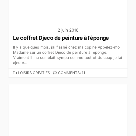
E
S
2 juin 2016
Le coffret Djeco de peinture à l’éponge
Il y a quelques mois, j’ai flashé chez ma copine Appelez-moi
Madame sur un coffret Djeco de peinture à l’éponge.
Vraiment il me semblait sympa comme tout et du coup je l’ai
ajouté...
C
LOISIRS CREATIFS
COMMENTS: 11
A
T
É
G
O
R
I
E
S