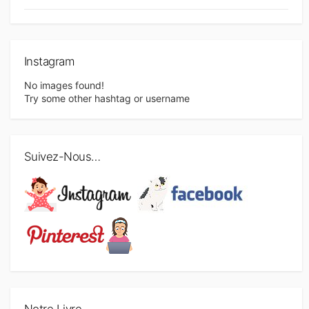
d
e
s
Instagram
a
No images found!
Try some other hashtag or username
r
t
i
Suivez-Nous…
c
l
e
s
Notre Livre