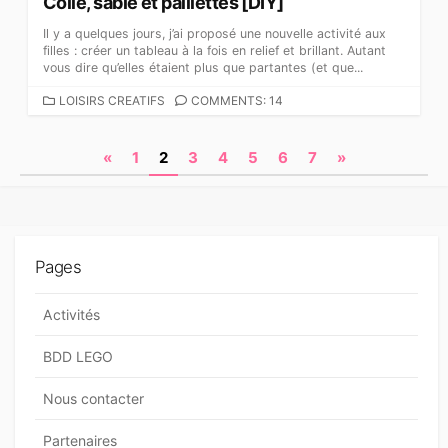
Colle, sable et paillettes [DIY]
Il y a quelques jours, j’ai proposé une nouvelle activité aux
filles : créer un tableau à la fois en relief et brillant. Autant
vous dire qu’elles étaient plus que partantes (et que...
C
LOISIRS CREATIFS
COMMENTS: 14
A
T
N
«
1
2
3
4
5
6
7
»
É
G
a
O
v
R
I
i
E
Pages
S
g
a
Activités
t
BDD LEGO
i
Nous contacter
o
n
Partenaires