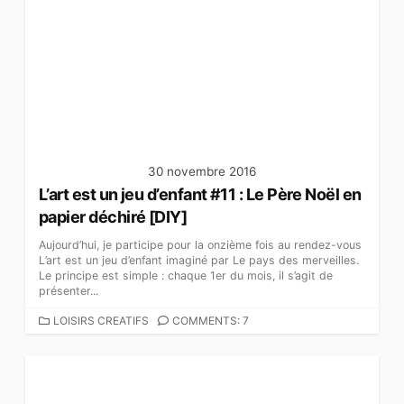
30 novembre 2016
L’art est un jeu d’enfant #11 : Le Père Noël en
papier déchiré [DIY]
Aujourd’hui, je participe pour la onzième fois au rendez-vous
L’art est un jeu d’enfant imaginé par Le pays des merveilles.
Le principe est simple : chaque 1er du mois, il s’agit de
présenter...
C
LOISIRS CREATIFS
COMMENTS: 7
A
T
É
G