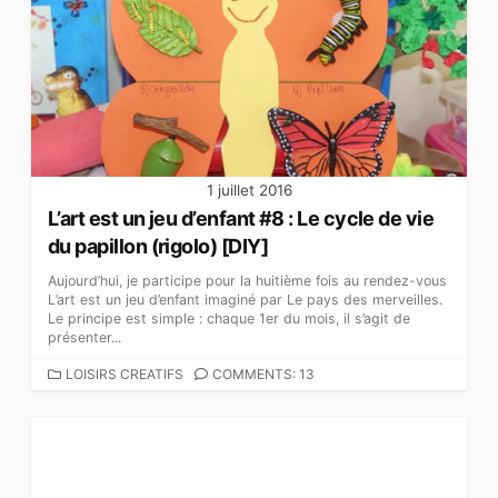
G
O
R
I
E
S
1 juillet 2016
L’art est un jeu d’enfant #8 : Le cycle de vie
du papillon (rigolo) [DIY]
Aujourd’hui, je participe pour la huitième fois au rendez-vous
L’art est un jeu d’enfant imaginé par Le pays des merveilles.
Le principe est simple : chaque 1er du mois, il s’agit de
présenter...
C
LOISIRS CREATIFS
COMMENTS: 13
A
T
É
G
O