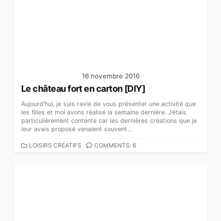
O
R
I
E
S
16 novembre 2016
Le château fort en carton [DIY]
Aujourd’hui, je suis ravie de vous présenter une activité que
les filles et moi avons réalisé la semaine dernière. J’étais
particulièrement contente car les dernières créations que je
leur avais proposé venaient souvent...
C
LOISIRS CREATIFS
COMMENTS: 6
A
T
É
G
O
R
I
E