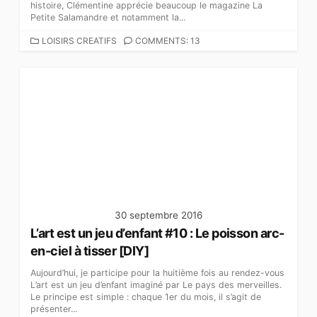
histoire, Clémentine apprécie beaucoup le magazine La
Petite Salamandre et notamment la...
C
LOISIRS CREATIFS
COMMENTS: 13
A
T
É
G
O
R
I
E
S
30 septembre 2016
L’art est un jeu d’enfant #10 : Le poisson arc-
en-ciel à tisser [DIY]
Aujourd’hui, je participe pour la huitième fois au rendez-vous
L’art est un jeu d’enfant imaginé par Le pays des merveilles.
Le principe est simple : chaque 1er du mois, il s’agit de
présenter...