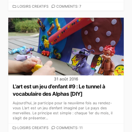
C
LOISIRS CREATIFS
COMMENTS: 7
A
T
É
G
O
R
I
E
S
31 août 2016
L’art est un jeu d’enfant #9 : Le tunnel à
vocabulaire des Alphas [DIY]
Aujourd’hui, je participe pour la neuvième fois au rendez-
vous L’art est un jeu d’enfant imaginé par Le pays des
merveilles. Le principe est simple : chaque 1er du mois, il
s’agit de présenter...
C
LOISIRS CREATIFS
COMMENTS: 11