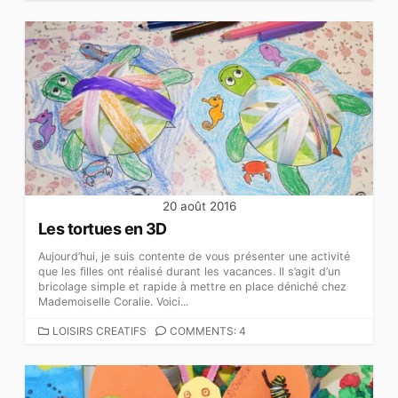
A
T
É
G
O
R
I
E
S
20 août 2016
Les tortues en 3D
Aujourd’hui, je suis contente de vous présenter une activité
que les filles ont réalisé durant les vacances. Il s’agit d’un
bricolage simple et rapide à mettre en place déniché chez
Mademoiselle Coralie. Voici...
C
LOISIRS CREATIFS
COMMENTS: 4
A
T
É