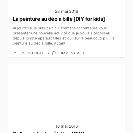
23 mai 2016
La peinture au déo à bille [DIY for kids]
Aujourd’hui, je suis particulièrement contente de vous
présenter une nouvelle activité que je voulais proposer
depuis longtemps aux filles et qui leur a beaucoup plu : la
peinture au déo à bille. Autant...
C
LOISIRS CREATIFS
COMMENTS: 13
A
T
É
G
O
R
I
E
S
16 mai 2016