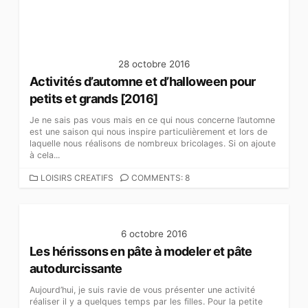
S
28 octobre 2016
Activités d’automne et d’halloween pour
petits et grands [2016]
Je ne sais pas vous mais en ce qui nous concerne l’automne
est une saison qui nous inspire particulièrement et lors de
laquelle nous réalisons de nombreux bricolages. Si on ajoute
à cela...
C
LOISIRS CREATIFS
COMMENTS: 8
A
T
É
G
6 octobre 2016
O
Les hérissons en pâte à modeler et pâte
R
autodurcissante
I
E
Aujourd’hui, je suis ravie de vous présenter une activité
S
réaliser il y a quelques temps par les filles. Pour la petite