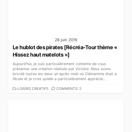
R
I
E
S
28 juin 2016
Le hublot des pirates [Récréa-Tour thème «
Hissez haut matelots »]
Aujourd’hui, je suis particulièrement contente de vous
présenter une création réalisée par Victoire. Nous avons
bricolé toutes les deux un après-midi où Clémentine était à
l’école et je crois qu’elle a particulièrement apprécié...
C
LOISIRS CREATIFS
COMMENTS: 2
A
T
É
G
O
R
I