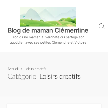
S
k
i
p
t
S
Blog de maman Clémentine
o
e
Blog d'une maman auvergnate qui partage son
a
c
r
quotidien avec ses petites Clémentine et Victoire
o
c
n
h
T
t
o
e
g
n
Accueil
> Loisirs creatifs
g
l
t
Catégorie:
Loisirs creatifs
e