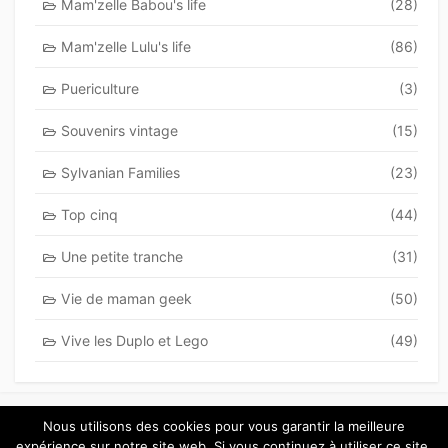
Mam'zelle Babou's life
(28)
Mam'zelle Lulu's life
(86)
Puericulture
(3)
Souvenirs vintage
(15)
Sylvanian Families
(23)
Top cinq
(44)
Une petite tranche
(31)
Vie de maman geek
(50)
Vive les Duplo et Lego
(49)
Nous utilisons des cookies pour vous garantir la meilleure
expérience sur notre site web. Si vous continuez à utiliser ce site,