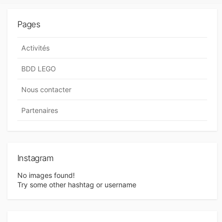
v
I
i
E
Pages
S
g
a
Activités
t
BDD LEGO
i
Nous contacter
o
n
Partenaires
d
e
s
Instagram
a
No images found!
Try some other hashtag or username
r
t