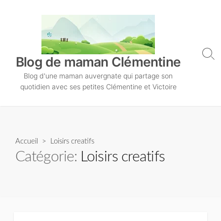
S
k
i
p
t
S
Blog de maman Clémentine
o
e
Blog d'une maman auvergnate qui partage son
a
c
r
quotidien avec ses petites Clémentine et Victoire
o
c
n
h
T
t
o
e
g
n
Accueil
> Loisirs creatifs
g
l
t
Catégorie:
Loisirs creatifs
e