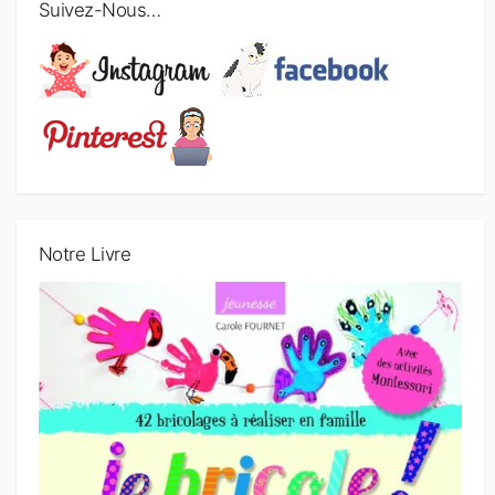
i
Suivez-Nous…
c
l
e
s
Notre Livre