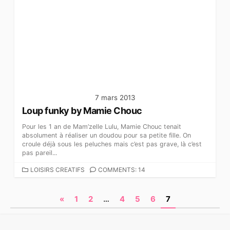
7 mars 2013
Loup funky by Mamie Chouc
Pour les 1 an de Mam’zelle Lulu, Mamie Chouc tenait
absolument à réaliser un doudou pour sa petite fille. On
croule déjà sous les peluches mais c’est pas grave, là c’est
pas pareil...
C
LOISIRS CREATIFS
COMMENTS: 14
A
T
N
«
1
2
…
4
5
6
7
É
G
a
O
R