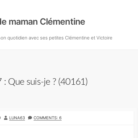
de maman Clémentine
n quotidien avec ses petites Clémentine et Victoire
 : Que suis-je ? (40161)
9
A
LUNA63
COMMENTS: 6
U
T
E