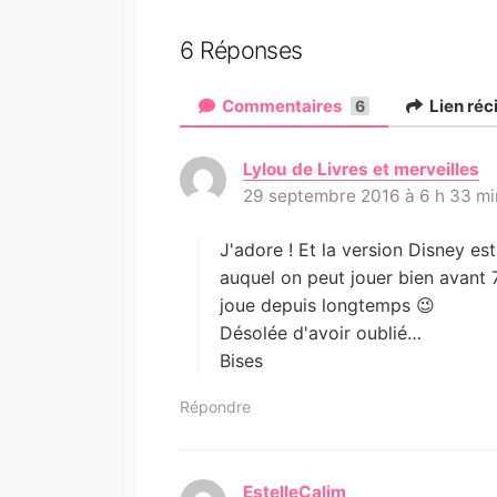
6 Réponses
Commentaires
Lien ré
6
Lylou de Livres et merveilles
d
29 septembre 2016 à 6 h 33 mi
i
t
:
J'adore ! Et la version Disney es
auquel on peut jouer bien avant 7
joue depuis longtemps 😉
Désolée d'avoir oublié…
Bises
Répondre
EstelleCalim
d