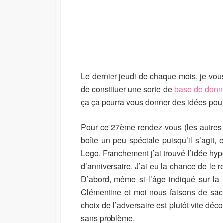
I
M
S
O
H
D
E
I
D
F
D
I
A
E
Le dernier jeudi de chaque mois, je v
T
D
E
D
de constituer une sorte de
base de don
A
ça ça pourra vous donner des idées pour l
T
E
Pour ce 27ème rendez-vous (les autres
boîte un peu spéciale puisqu’il s’agit,
Lego. Franchement j’ai trouvé l’idée hyper
d’anniversaire. J’ai eu la chance de le re
D’abord, même si l’âge indiqué sur la 
Clémentine et moi nous faisons de sacr
choix de l’adversaire est plutôt vite déc
sans problème.