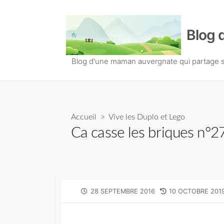
S
k
Blog 
i
p
t
Blog d'une maman auvergnate qui partage so
o
c
o
n
Accueil
>
Vive les Duplo et Lego
t
Ca casse les briques n°27
e
n
t
P
28 SEPTEMBRE 2016
L
10 OCTOBRE 201
U
A
B
S
L
T