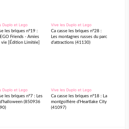
es Duplo et Lego
Vive les Duplo et Lego
se les briques n°19 :
Ca casse les briques n°28 :
EGO Friends - Amies
Les montagnes russes du parc
 vie [Édition Limitée]
d’attractions (41130)
es Duplo et Lego
Vive les Duplo et Lego
se les briques n°7 : Les
Ca casse les briques n°18 : La
d’halloween (850936
montgolfière d’Heartlake City
90)
(41097)