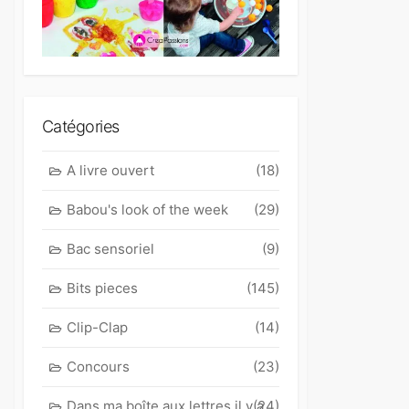
Catégories
A livre ouvert
(18)
Babou's look of the week
(29)
Bac sensoriel
(9)
Bits pieces
(145)
Clip-Clap
(14)
Concours
(23)
Dans ma boîte aux lettres il y a
(24)