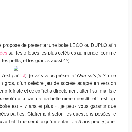
U
R
ous propose de présenter une boîte LEGO ou DUPLO afin
nées
sur les briques les plus célèbres au monde (comme
es petits, et les grands aussi ^^).
 c’est par
ici
), je vais vous présenter
Que suis-je ?
, une
 en gros, d’un célèbre jeu de société adapté en version
 originale et ce coffret a directement atterri sur ma liste
cevoir de la part de ma belle-mère (merciii) et il est top.
boîte est « 7 ans et plus », je peux vous garantir que
ées parties. Clairement selon les questions posées le
ouvert et il me semble qu’un enfant de 5 ans peut y jouer