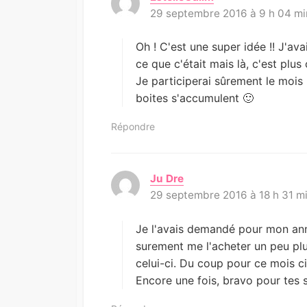
29 septembre 2016 à 9 h 04 mi
i
t
:
Oh ! C'est une super idée !! J'av
ce que c'était mais là, c'est plus 
Je participerai sûrement le mois
boites s'accumulent 🙂
Répondre
Ju Dre
d
29 septembre 2016 à 18 h 31 m
i
t
:
Je l'avais demandé pour mon anniv
surement me l'acheter un peu p
celui-ci. Du coup pour ce mois ci
Encore une fois, bravo pour tes