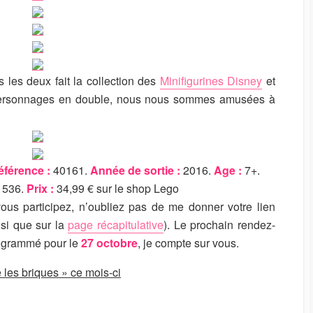
 les deux fait la collection des
Minifigurines Disney
et
personnages en double, nous nous sommes amusées à
éférence :
40161.
Année de sortie :
2016.
Age :
7+.
536.
Prix :
34,99 € sur le shop Lego
vous participez, n’oubliez pas de me donner votre lien
nsi que sur la
page récapitulative
). Le prochain rendez-
rogrammé pour le
27 octobre
, je compte sur vous.
 les briques » ce mois-ci