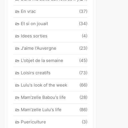
En vrac
(37)
Et si on jouait
(34)
Idees sorties
(4)
J'aime l'Auvergne
(23)
L'objet de la semaine
(45)
Loisirs creatifs
(73)
Lulu's look of the week
(66)
Mam'zelle Babou's life
(28)
Mam'zelle Lulu's life
(86)
Puericulture
(3)