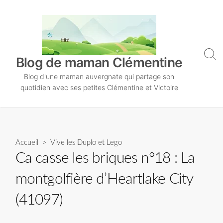
S
k
i
p
t
S
Blog de maman Clémentine
o
e
Blog d'une maman auvergnate qui partage son
a
c
r
quotidien avec ses petites Clémentine et Victoire
o
c
n
h
T
t
o
e
g
n
Accueil
>
Vive les Duplo et Lego
g
l
t
Ca casse les briques n°18 : La
e
montgolfière d’Heartlake City
(41097)