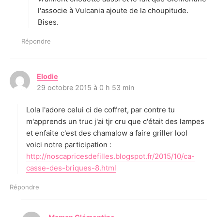
l'associe à Vulcania ajoute de la choupitude.
Bises.
Répondre
Elodie
d
29 octobre 2015 à 0 h 53 min
i
t
Lola l'adore celui ci de coffret, par contre tu
:
m'apprends un truc j'ai tjr cru que c'était des lampes
et enfaite c'est des chamalow a faire griller lool
voici notre participation :
http://noscapricesdefilles.blogspot.fr/2015/10/ca-
casse-des-briques-8.html
Répondre