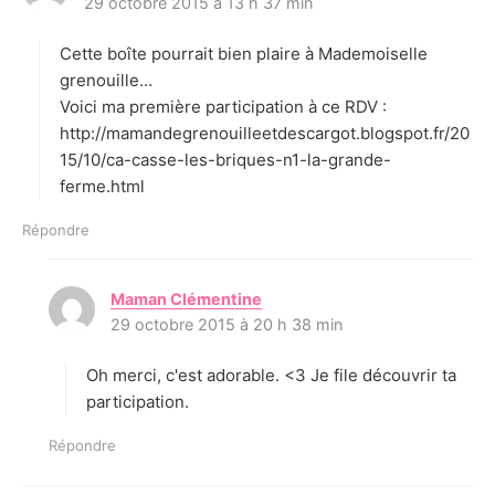
29 octobre 2015 à 13 h 37 min
i
t
Cette boîte pourrait bien plaire à Mademoiselle
:
grenouille…
Voici ma première participation à ce RDV :
http://mamandegrenouilleetdescargot.blogspot.fr/20
15/10/ca-casse-les-briques-n1-la-grande-
ferme.html
Répondre
Maman Clémentine
d
29 octobre 2015 à 20 h 38 min
i
t
Oh merci, c'est adorable. <3 Je file découvrir ta
:
participation.
Répondre