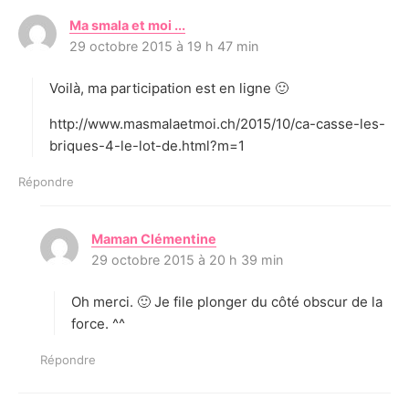
Ma smala et moi ...
d
29 octobre 2015 à 19 h 47 min
i
t
Voilà, ma participation est en ligne 🙂
:
http://www.masmalaetmoi.ch/2015/10/ca-casse-les-
briques-4-le-lot-de.html?m=1
Répondre
Maman Clémentine
d
29 octobre 2015 à 20 h 39 min
i
t
Oh merci. 🙂 Je file plonger du côté obscur de la
:
force. ^^
Répondre