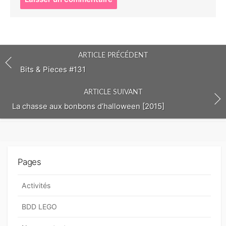
o
s
t
c
o
ARTICLE PRÉCÉDENT
m
m
Bits & Pieces #131
e
n
ARTICLE SUIVANT
t
La chasse aux bonbons d’halloween [2015]
Pages
Activités
BDD LEGO