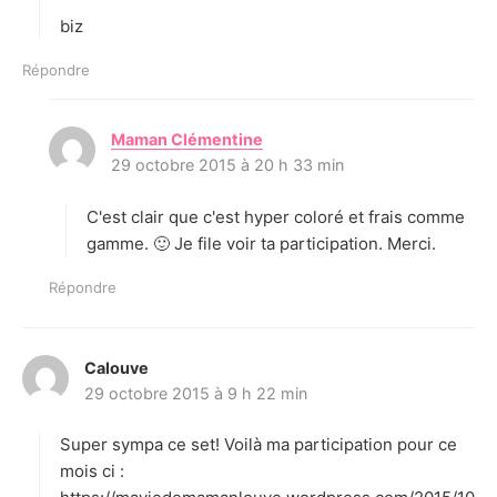
biz
Répondre
Maman Clémentine
d
29 octobre 2015 à 20 h 33 min
i
t
C'est clair que c'est hyper coloré et frais comme
:
gamme. 🙂 Je file voir ta participation. Merci.
Répondre
Calouve
d
29 octobre 2015 à 9 h 22 min
i
t
Super sympa ce set! Voilà ma participation pour ce
:
mois ci :