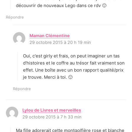
découvrir de nouveaux Lego dans ce rdv 🙂
Répondre
Maman Clémentine
d
29 octobre 2015 à 20 h 19 min
i
t
Oui, c'est girly et frais, on peut imaginer un tas
:
d'histoires et le coffre au trésor fait vraiment son
effet. Une boîte avec un bon rapport qualité/prix
je trouve. Merci à toi. 🙂
Répondre
Lylou de Livres et merveilles
d
29 octobre 2015 à 7 h 33 min
i
t
Ma fille adorerait cette montgolfière rose et blanche
: