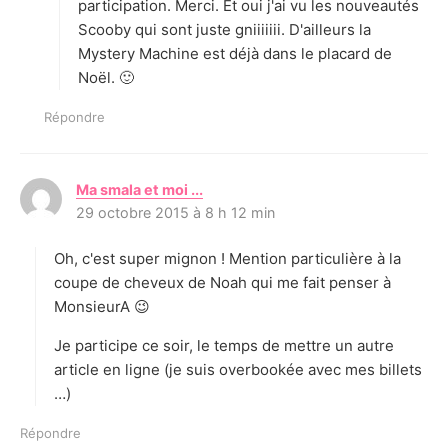
participation. Merci. Et oui j'ai vu les nouveautés
Scooby qui sont juste gniiiiiii. D'ailleurs la
Mystery Machine est déjà dans le placard de
Noël. 🙂
Répondre
Ma smala et moi ...
d
29 octobre 2015 à 8 h 12 min
i
t
Oh, c'est super mignon ! Mention particulière à la
:
coupe de cheveux de Noah qui me fait penser à
MonsieurA 😉
Je participe ce soir, le temps de mettre un autre
article en ligne (je suis overbookée avec mes billets
…)
Répondre