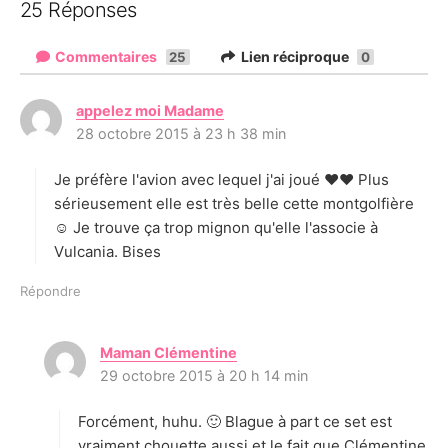
25 Réponses
Commentaires
Lien réciproque
25
0
appelez moi Madame
d
28 octobre 2015 à 23 h 38 min
i
t
Je préfère l'avion avec lequel j'ai joué ♥♥ Plus
:
sérieusement elle est très belle cette montgolfière
☺ Je trouve ça trop mignon qu'elle l'associe à
Vulcania. Bises
Répondre
Maman Clémentine
d
29 octobre 2015 à 20 h 14 min
i
t
Forcément, huhu. 🙂 Blague à part ce set est
:
vraiment chouette aussi et le fait que Clémentine