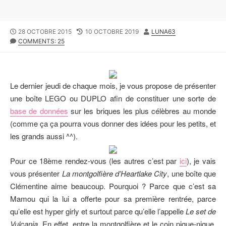
P
28 OCTOBRE 2015
L
10 OCTOBRE 2019
A
LUNA63
U
COMMENTS: 25
A
U
B
S
T
L
T
E
I
M
U
S
O
R
Le dernier jeudi de chaque mois, je vous propose de présenter
H
D
une boîte LEGO ou DUPLO afin de constituer une sorte de
E
I
D
F
base de données
sur les briques les plus célèbres au monde
D
I
(comme ça ça pourra vous donner des idées pour les petits, et
A
E
les grands aussi ^^).
T
D
E
D
A
Pour ce 18ème rendez-vous (les autres c’est par
ici
), je vais
T
vous présenter
La montgolfière d’Heartlake City
, une boîte que
E
Clémentine aime beaucoup. Pourquoi ? Parce que c’est sa
Mamou qui la lui a offerte pour sa première rentrée, parce
qu’elle est hyper girly et surtout parce qu’elle l’appelle
Le set de
Vulcania
. En effet, entre la montgolfière et le coin pique-nique,