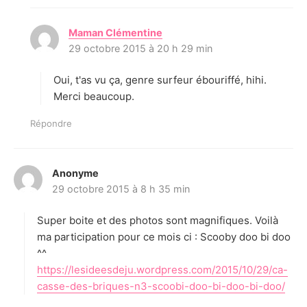
Maman Clémentine
d
29 octobre 2015 à 20 h 29 min
i
t
Oui, t'as vu ça, genre surfeur ébouriffé, hihi.
:
Merci beaucoup.
Répondre
Anonyme
d
29 octobre 2015 à 8 h 35 min
i
t
Super boite et des photos sont magnifiques. Voilà
:
ma participation pour ce mois ci : Scooby doo bi doo
^^
https://lesideesdeju.wordpress.com/2015/10/29/ca-
casse-des-briques-n3-scoobi-doo-bi-doo-bi-doo/