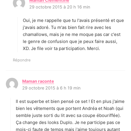
Maman Clémentine
d
29 octobre 2015 à 20 h 16 min
i
t
Oui, je me rappelle que tu l'avais présenté et que
:
j'avais adoré. Tu m'as bien fait rire avec les
chamallows, mais je ne me moque pas car c'est
le genre de confusion que je peux faire aussi,
XD. Je file voir ta participation. Merci.
Répondre
Maman raconte
d
29 octobre 2015 à 6 h 19 min
i
t
Il est superbe et bien pensé ce set ! Et en plus j'aime
:
bien les vêtements que portent Andréa et Noah (qui
semble juste sorti du lit avec sa coupe ébouriffée).
Ça change des looks Duplo. Je ne participe pas ce
mois-ci faute de temps mais j'aime toujours autant