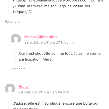
https://maviedemamanlouve.wordpress.com/2015/10
/29/ma-premiere-maison-lego-ca-casse-les-
briques/ 🙂
Répondre
Maman Clémentine
d
29 octobre 2015 à 20 h 35 min
i
t
Oui il est chouette comme tout. 🙂 Je file voir ta
:
participation. Merci.
Répondre
Féelyli
d
29 octobre 2015 à 13 h 04 min
i
t
J'adore, elle est magnifique, encore une boîte qui
: