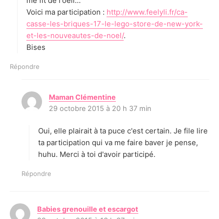
me fit de l'oeil…
Voici ma participation :
http://www.feelyli.fr/ca-
casse-les-briques-17-le-lego-store-de-new-york-
et-les-nouveautes-de-noel/
.
Bises
Répondre
Maman Clémentine
d
29 octobre 2015 à 20 h 37 min
i
t
Oui, elle plairait à ta puce c'est certain. Je file lire
:
ta participation qui va me faire baver je pense,
huhu. Merci à toi d'avoir participé.
Répondre
Babies grenouille et escargot
d