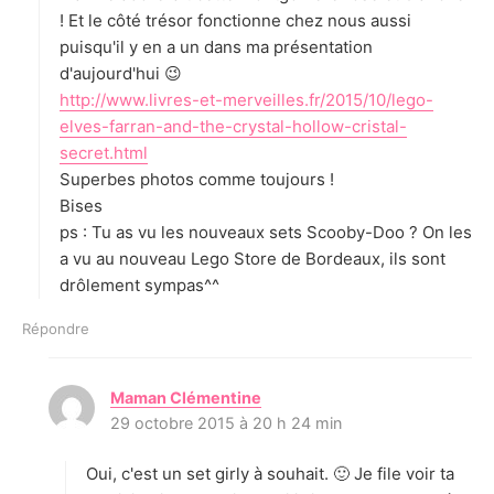
! Et le côté trésor fonctionne chez nous aussi
puisqu'il y en a un dans ma présentation
d'aujourd'hui 😉
http://www.livres-et-merveilles.fr/2015/10/lego-
elves-farran-and-the-crystal-hollow-cristal-
secret.html
Superbes photos comme toujours !
Bises
ps : Tu as vu les nouveaux sets Scooby-Doo ? On les
a vu au nouveau Lego Store de Bordeaux, ils sont
drôlement sympas^^
Répondre
Maman Clémentine
d
29 octobre 2015 à 20 h 24 min
i
t
Oui, c'est un set girly à souhait. 🙂 Je file voir ta
: