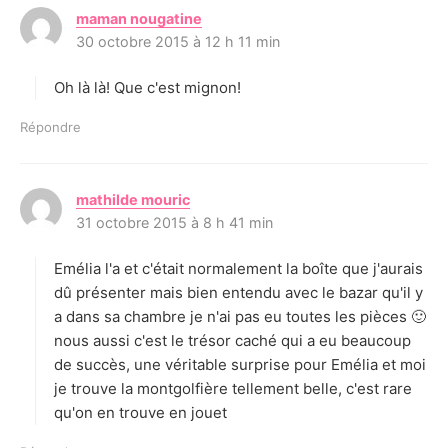
maman nougatine
d
30 octobre 2015 à 12 h 11 min
i
t
Oh là là! Que c'est mignon!
:
Répondre
mathilde mouric
d
31 octobre 2015 à 8 h 41 min
i
t
Emélia l'a et c'était normalement la boîte que j'aurais
:
dû présenter mais bien entendu avec le bazar qu'il y
a dans sa chambre je n'ai pas eu toutes les pièces 🙂
nous aussi c'est le trésor caché qui a eu beaucoup
de succès, une véritable surprise pour Emélia et moi
je trouve la montgolfière tellement belle, c'est rare
qu'on en trouve en jouet