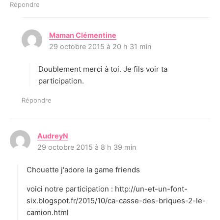
Répondre
Maman Clémentine
d
29 octobre 2015 à 20 h 31 min
i
t
Doublement merci à toi. Je fils voir ta
:
participation.
Répondre
AudreyN
d
29 octobre 2015 à 8 h 39 min
i
t
Chouette j'adore la game friends
:
voici notre participation : http://un-et-un-font-
six.blogspot.fr/2015/10/ca-casse-des-briques-2-le-
camion.html