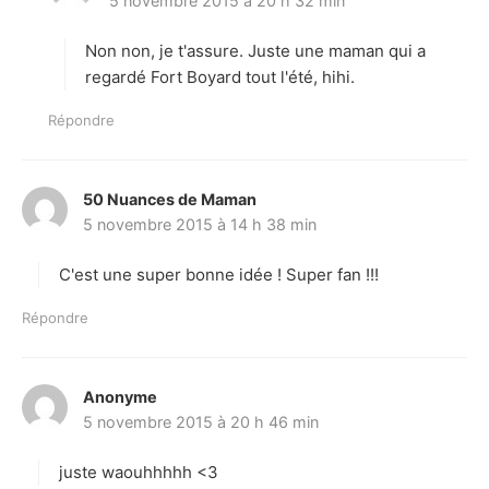
5 novembre 2015 à 20 h 32 min
i
t
Non non, je t'assure. Juste une maman qui a
:
regardé Fort Boyard tout l'été, hihi.
Répondre
50 Nuances de Maman
d
5 novembre 2015 à 14 h 38 min
i
t
C'est une super bonne idée ! Super fan !!!
:
Répondre
Anonyme
d
5 novembre 2015 à 20 h 46 min
i
t
juste waouhhhhh <3
: