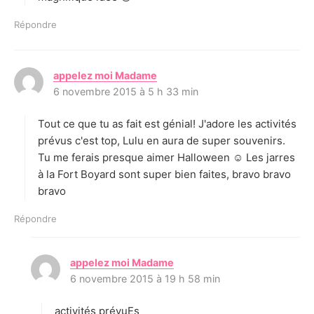
Répondre
appelez moi Madame
d
6 novembre 2015 à 5 h 33 min
i
t
Tout ce que tu as fait est génial! J'adore les activités
:
prévus c'est top, Lulu en aura de super souvenirs.
Tu me ferais presque aimer Halloween ☺ Les jarres
à la Fort Boyard sont super bien faites, bravo bravo
bravo
Répondre
appelez moi Madame
d
6 novembre 2015 à 19 h 58 min
i
t
activités prévuEs
: