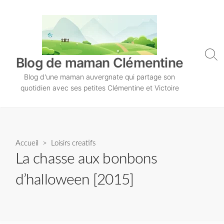
S
k
i
p
t
S
Blog de maman Clémentine
o
e
Blog d'une maman auvergnate qui partage son
a
c
r
quotidien avec ses petites Clémentine et Victoire
o
c
n
h
T
t
o
e
g
n
Accueil
>
Loisirs creatifs
g
l
t
La chasse aux bonbons
e
d’halloween [2015]