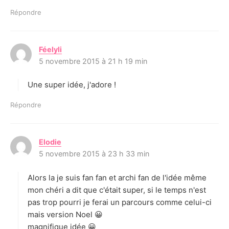
Répondre
Féelyli
d
5 novembre 2015 à 21 h 19 min
i
t
Une super idée, j'adore !
:
Répondre
Elodie
d
5 novembre 2015 à 23 h 33 min
i
t
Alors la je suis fan fan et archi fan de l'idée même
:
mon chéri a dit que c'était super, si le temps n'est
pas trop pourri je ferai un parcours comme celui-ci
mais version Noel 😀
magnifique idée 😀