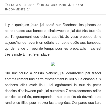
P
4 NOVEMBRE 2015
L
10 OCTOBRE 2019
A
LUNA63
U
COMMENTS: 24
A
U
B
S
T
L
T
E
I
M
U
Il y a quelques jours j’ai posté sur Facebook les photos de
S
O
R
notre chasse aux bonbons d’halloween et j’ai été très touchée
H
D
par l’engouement que cela a suscité. Je vous propose donc
E
I
D
F
aujourd’hui de revenir en détails sur cette quête aux bonbecs,
D
I
qui demande un peu de temps pour les préparatifs mais est
A
E
très simple à mettre en place.
T
D
E
D
A
T
Sur une feuille à dessin blanche, j’ai commencé par tracer
E
sommairement une carte représentant le lieu où la chasse aux
bonbons allait avoir lieu. J’ai agrémenté le tout de petits
dessins d’halloween puis j’ai numéroté 7 emplacements reliés
par des pointillés, correspondant aux endroits où devraient se
rendre les filles pour trouver les araignées. Oui parce que Lulu