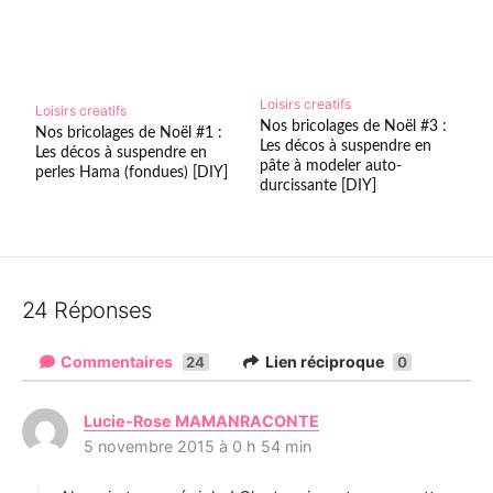
Loisirs creatifs
Loisirs creatifs
Nos bricolages de Noël #3 :
Nos bricolages de Noël #1 :
Les décos à suspendre en
Les décos à suspendre en
pâte à modeler auto-
perles Hama (fondues) [DIY]
durcissante [DIY]
24 Réponses
Commentaires
Lien réciproque
24
0
Lucie-Rose MAMANRACONTE
d
5 novembre 2015 à 0 h 54 min
i
t