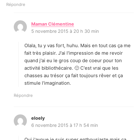
Répondre
Maman Clémentine
d
5 novembre 2015 à 20 h 30 min
i
t
Olala, tu y vas fort, huhu. Mais en tout cas ça me
:
fait très plaisir. J'ai l'impression de me revoir
quand j'ai eu le gros coup de coeur pour ton
activité bibliothécaire. 🙂 C'est vrai que les
chasses au trésor ça fait toujours rêver et ça
stimule l'imagination.
Répondre
eloely
d
6 novembre 2015 à 17 h 54 min
i
t
Oui j'avoue je suis super enthousiaste mais ca
: