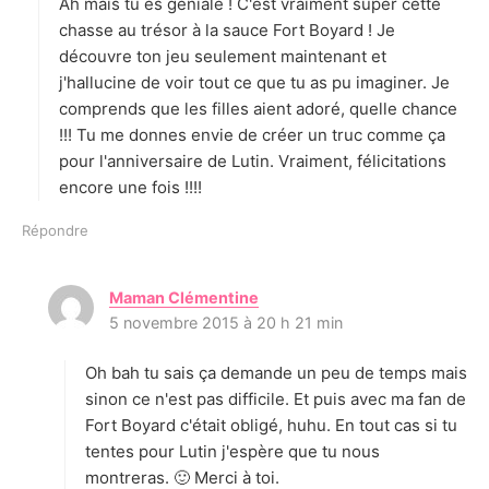
Ah mais tu es géniale ! C'est vraiment super cette
:
chasse au trésor à la sauce Fort Boyard ! Je
découvre ton jeu seulement maintenant et
j'hallucine de voir tout ce que tu as pu imaginer. Je
comprends que les filles aient adoré, quelle chance
!!! Tu me donnes envie de créer un truc comme ça
pour l'anniversaire de Lutin. Vraiment, félicitations
encore une fois !!!!
Répondre
Maman Clémentine
d
5 novembre 2015 à 20 h 21 min
i
t
Oh bah tu sais ça demande un peu de temps mais
:
sinon ce n'est pas difficile. Et puis avec ma fan de
Fort Boyard c'était obligé, huhu. En tout cas si tu
tentes pour Lutin j'espère que tu nous
montreras. 🙂 Merci à toi.