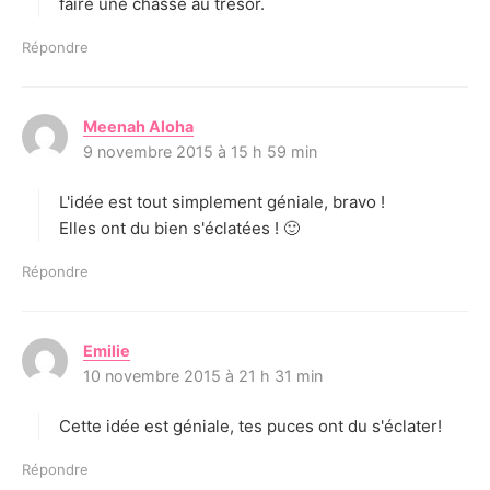
faire une chasse au trésor.
Répondre
Meenah Aloha
d
9 novembre 2015 à 15 h 59 min
i
t
L'idée est tout simplement géniale, bravo !
:
Elles ont du bien s'éclatées ! 🙂
Répondre
Emilie
d
10 novembre 2015 à 21 h 31 min
i
t
Cette idée est géniale, tes puces ont du s'éclater!
:
Répondre