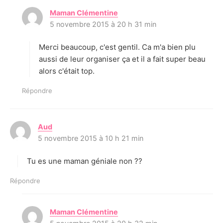
Maman Clémentine
d
5 novembre 2015 à 20 h 31 min
i
t
Merci beaucoup, c'est gentil. Ca m'a bien plu
:
aussi de leur organiser ça et il a fait super beau
alors c'était top.
Répondre
Aud
d
5 novembre 2015 à 10 h 21 min
i
t
Tu es une maman géniale non ??
:
Répondre
Maman Clémentine
d