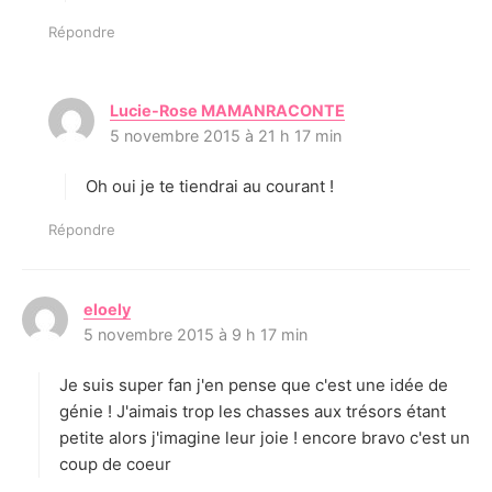
Répondre
Lucie-Rose MAMANRACONTE
d
5 novembre 2015 à 21 h 17 min
i
t
Oh oui je te tiendrai au courant !
:
Répondre
eloely
d
5 novembre 2015 à 9 h 17 min
i
t
Je suis super fan j'en pense que c'est une idée de
:
génie ! J'aimais trop les chasses aux trésors étant
petite alors j'imagine leur joie ! encore bravo c'est un
coup de coeur