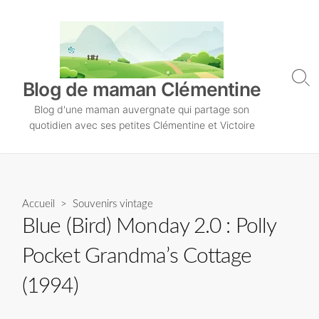
S
k
i
p
t
S
Blog de maman Clémentine
o
e
Blog d'une maman auvergnate qui partage son
a
c
r
quotidien avec ses petites Clémentine et Victoire
o
c
n
h
T
t
o
e
g
n
Accueil
>
Souvenirs vintage
g
l
t
Blue (Bird) Monday 2.0 : Polly
e
Pocket Grandma’s Cottage
(1994)