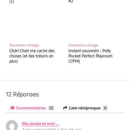
[1]
#2
Souvenirs vintage
Souvenirs vintage
Chéri Chéri me cache des
Instant souvenirs : Polly
choses (et des trésors en
Pocket Perfect Playroom
plus)
(1994)
12 Réponses
Commentaires
Lien réciproque
12
0
Ma smala et moi ...
d