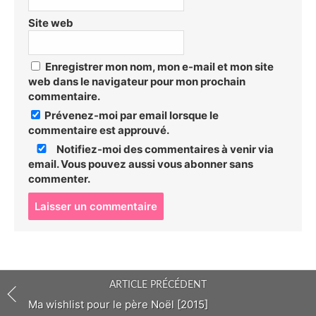
Site web
Enregistrer mon nom, mon e-mail et mon site
web dans le navigateur pour mon prochain
commentaire.
Prévenez-moi par email lorsque le
commentaire est approuvé.
Notifiez-moi des commentaires à venir via
email. Vous pouvez aussi
vous abonner
sans
commenter.
P
o
s
t
c
o
ARTICLE PRÉCÉDENT
m
m
Ma wishlist pour le père Noël [2015]