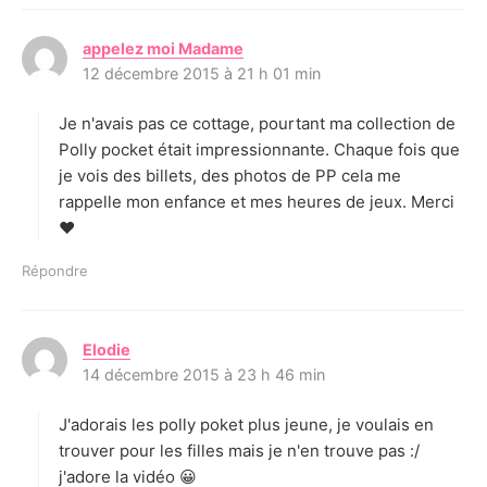
appelez moi Madame
d
12 décembre 2015 à 21 h 01 min
i
t
Je n'avais pas ce cottage, pourtant ma collection de
:
Polly pocket était impressionnante. Chaque fois que
je vois des billets, des photos de PP cela me
rappelle mon enfance et mes heures de jeux. Merci
♥
Répondre
Elodie
d
14 décembre 2015 à 23 h 46 min
i
t
J'adorais les polly poket plus jeune, je voulais en
:
trouver pour les filles mais je n'en trouve pas :/
j'adore la vidéo 😀