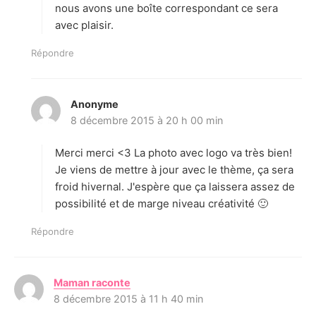
nous avons une boîte correspondant ce sera
avec plaisir.
Répondre
Anonyme
d
8 décembre 2015 à 20 h 00 min
i
t
Merci merci <3 La photo avec logo va très bien!
:
Je viens de mettre à jour avec le thème, ça sera
froid hivernal. J'espère que ça laissera assez de
possibilité et de marge niveau créativité 🙂
Répondre
Maman raconte
d
8 décembre 2015 à 11 h 40 min
i
t