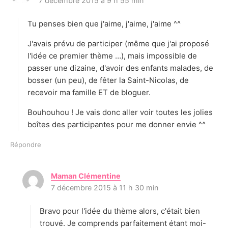
7 décembre 2015 à 9 h 55 min
i
t
Tu penses bien que j'aime, j'aime, j'aime ^^
:
J'avais prévu de participer (même que j'ai proposé
l'idée ce premier thème …), mais impossible de
passer une dizaine, d'avoir des enfants malades, de
bosser (un peu), de fêter la Saint-Nicolas, de
recevoir ma famille ET de bloguer.
Bouhouhou ! Je vais donc aller voir toutes les jolies
boîtes des participantes pour me donner envie ^^
Répondre
Maman Clémentine
d
7 décembre 2015 à 11 h 30 min
i
t
Bravo pour l'idée du thème alors, c'était bien
:
trouvé. Je comprends parfaitement étant moi-