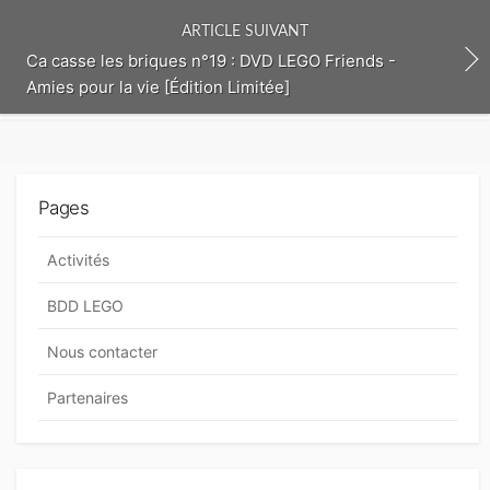
e
n
ARTICLE SUIVANT
t
Ca casse les briques n°19 : DVD LEGO Friends -
Amies pour la vie [Édition Limitée]
Pages
Activités
BDD LEGO
Nous contacter
Partenaires