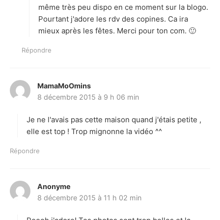
même très peu dispo en ce moment sur la blogo.
Pourtant j'adore les rdv des copines. Ca ira
mieux après les fêtes. Merci pour ton com. 🙂
Répondre
MamaMoOmins
d
8 décembre 2015 à 9 h 06 min
i
t
Je ne l'avais pas cette maison quand j'étais petite ,
:
elle est top ! Trop mignonne la vidéo ^^
Répondre
Anonyme
d
8 décembre 2015 à 11 h 02 min
i
t