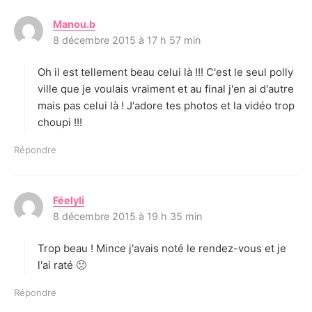
Manou.b
d
8 décembre 2015 à 17 h 57 min
i
t
Oh il est tellement beau celui là !!! C'est le seul polly
:
ville que je voulais vraiment et au final j'en ai d'autre
mais pas celui là ! J'adore tes photos et la vidéo trop
choupi !!!
Répondre
Féelyli
d
8 décembre 2015 à 19 h 35 min
i
t
Trop beau ! Mince j'avais noté le rendez-vous et je
:
l'ai raté 🙁
Répondre