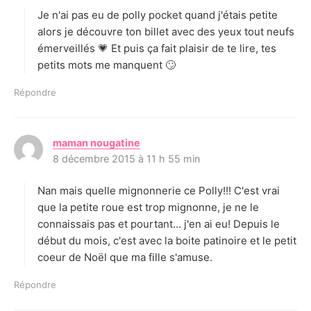
Je n'ai pas eu de polly pocket quand j'étais petite
:
alors je découvre ton billet avec des yeux tout neufs
émerveillés 💗 Et puis ça fait plaisir de te lire, tes
petits mots me manquent 🙄
Répondre
maman nougatine
d
8 décembre 2015 à 11 h 55 min
i
t
Nan mais quelle mignonnerie ce Polly!!! C'est vrai
:
que la petite roue est trop mignonne, je ne le
connaissais pas et pourtant… j'en ai eu! Depuis le
début du mois, c'est avec la boite patinoire et le petit
coeur de Noël que ma fille s'amuse.
Répondre