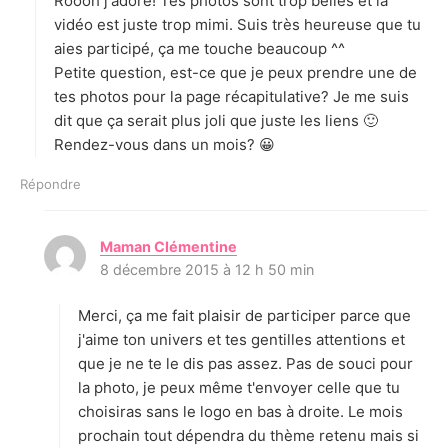
Roooh j'adore! Tes photos sont trop belles et la
:
vidéo est juste trop mimi. Suis très heureuse que tu
aies participé, ça me touche beaucoup ^^
Petite question, est-ce que je peux prendre une de
tes photos pour la page récapitulative? Je me suis
dit que ça serait plus joli que juste les liens 🙂
Rendez-vous dans un mois? 😀
Répondre
Maman Clémentine
d
8 décembre 2015 à 12 h 50 min
i
t
Merci, ça me fait plaisir de participer parce que
:
j'aime ton univers et tes gentilles attentions et
que je ne te le dis pas assez. Pas de souci pour
la photo, je peux même t'envoyer celle que tu
choisiras sans le logo en bas à droite. Le mois
prochain tout dépendra du thème retenu mais si