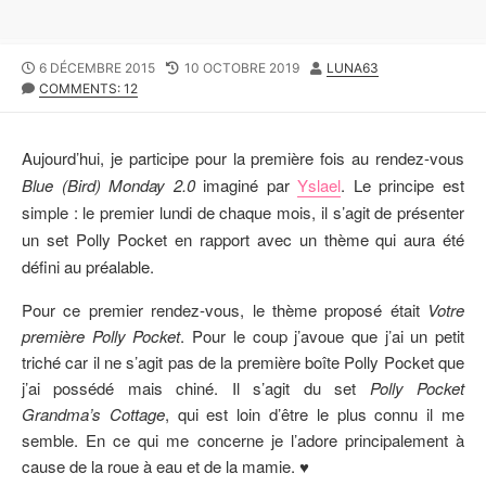
P
6 DÉCEMBRE 2015
L
10 OCTOBRE 2019
A
LUNA63
U
COMMENTS: 12
A
U
B
S
T
L
T
E
I
M
U
Aujourd’hui, je participe pour la première fois au rendez-vous
S
O
R
Blue (Bird) Monday 2.0
imaginé par
Yslael
. Le principe est
H
D
simple : le premier lundi de chaque mois, il s’agit de présenter
E
I
D
F
un set Polly Pocket en rapport avec un thème qui aura été
D
I
défini au préalable.
A
E
T
D
Pour ce premier rendez-vous, le thème proposé était
Votre
E
D
première Polly Pocket
. Pour le coup j’avoue que j’ai un petit
A
T
triché car il ne s’agit pas de la première boîte Polly Pocket que
E
j’ai possédé mais chiné. Il s’agit du set
Polly Pocket
Grandma’s Cottage
, qui est loin d’être le plus connu il me
semble. En ce qui me concerne je l’adore principalement à
cause de la roue à eau et de la mamie. ♥