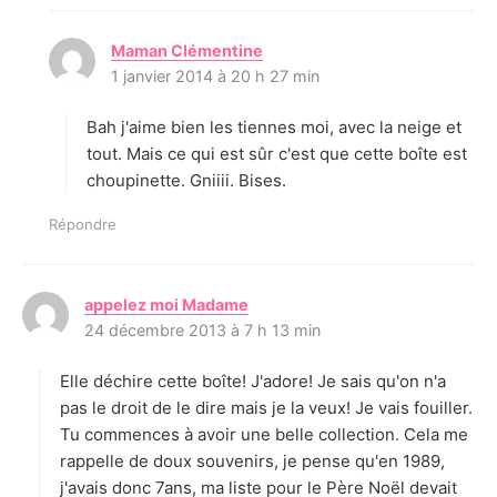
Maman Clémentine
d
1 janvier 2014 à 20 h 27 min
i
t
Bah j'aime bien les tiennes moi, avec la neige et
:
tout. Mais ce qui est sûr c'est que cette boîte est
choupinette. Gniiii. Bises.
Répondre
appelez moi Madame
d
24 décembre 2013 à 7 h 13 min
i
t
Elle déchire cette boîte! J'adore! Je sais qu'on n'a
:
pas le droit de le dire mais je la veux! Je vais fouiller.
Tu commences à avoir une belle collection. Cela me
rappelle de doux souvenirs, je pense qu'en 1989,
j'avais donc 7ans, ma liste pour le Père Noël devait