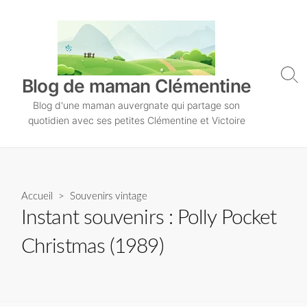
S
k
i
p
t
S
Blog de maman Clémentine
o
e
Blog d'une maman auvergnate qui partage son
a
c
r
quotidien avec ses petites Clémentine et Victoire
o
c
n
h
T
t
o
e
g
n
Accueil
>
Souvenirs vintage
g
l
t
Instant souvenirs : Polly Pocket
e
Christmas (1989)