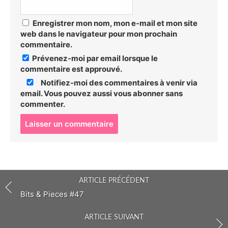
Enregistrer mon nom, mon e-mail et mon site
web dans le navigateur pour mon prochain
commentaire.
Prévenez-moi par email lorsque le
commentaire est approuvé.
Notifiez-moi des commentaires à venir via
email. Vous pouvez aussi
vous abonner
sans
commenter.
P
o
s
t
c
o
ARTICLE PRÉCÉDENT
m
m
Bits & Pieces #47
e
n
ARTICLE SUIVANT
t