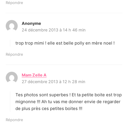
Répondre
Anonyme
d
24 décembre 2013 à 14 h 46 min
i
t
trop trop mimi ! elle est belle polly en mère noel !
:
Répondre
Mam Zelle A
d
27 décembre 2013 à 12 h 28 min
i
t
Tes photos sont superbes ! Et ta petite boite est trop
:
mignonne !!! Ah tu vas me donner envie de regarder
de plus près ces petites boites !!!
Répondre