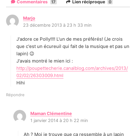
Commentaires
Lien réciproque
17
0
Marjo
d
23 décembre 2013 à 23 h 33 min
i
t
J'adore ce Polly!!!! L'un de mes préférés! (Je crois
:
que c'est un écureuil qui fait de la musique et pas un
lapin) 😉
J'avais montré le mien ici :
http://poupettecherie.canalblog.com/archives/2013/
02/02/26303009.html
Hihi
Répondre
Maman Clémentine
d
1 janvier 2014 à 20 h 22 min
i
t
Ah ? Moi je trouve que ça ressemble à un lapin
: