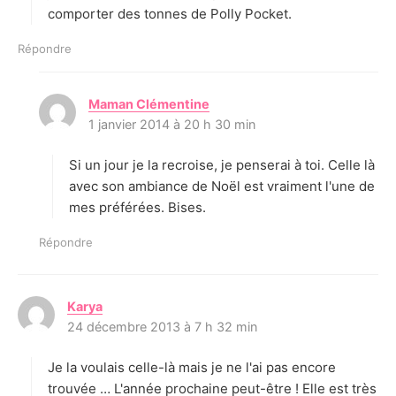
comporter des tonnes de Polly Pocket.
Répondre
Maman Clémentine
d
1 janvier 2014 à 20 h 30 min
i
t
Si un jour je la recroise, je penserai à toi. Celle là
:
avec son ambiance de Noël est vraiment l'une de
mes préférées. Bises.
Répondre
Karya
d
24 décembre 2013 à 7 h 32 min
i
t
Je la voulais celle-là mais je ne l'ai pas encore
:
trouvée … L'année prochaine peut-être ! Elle est très