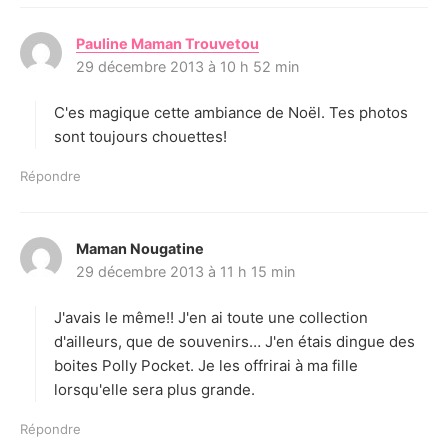
Pauline Maman Trouvetou
d
29 décembre 2013 à 10 h 52 min
i
t
C'es magique cette ambiance de Noël. Tes photos
:
sont toujours chouettes!
Répondre
Maman Nougatine
d
29 décembre 2013 à 11 h 15 min
i
t
J'avais le même!! J'en ai toute une collection
:
d'ailleurs, que de souvenirs… J'en étais dingue des
boites Polly Pocket. Je les offrirai à ma fille
lorsqu'elle sera plus grande.
Répondre