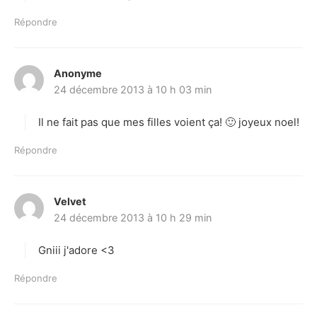
Répondre
Anonyme
d
24 décembre 2013 à 10 h 03 min
i
t
Il ne fait pas que mes filles voient ça! 🙂 joyeux noel!
:
Répondre
Velvet
d
24 décembre 2013 à 10 h 29 min
i
t
Gniii j'adore <3
:
Répondre