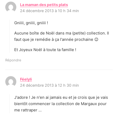
La maman des petits plats
d
24 décembre 2013 à 10 h 34 min
i
t
Gniiii, gniiii, gniiii !
:
Aucune boîte de Noël dans ma (petite) collection. Il
faut que je remédie à ça l'année prochaine 😉
Et Joyeux Noël à toute ta famille !
Répondre
Féelyli
d
24 décembre 2013 à 12 h 30 min
i
t
J'adore ! Je n'en ai jamais eu et je crois que je vais
:
bientôt commencer la collection de Margaux pour
me rattraper …