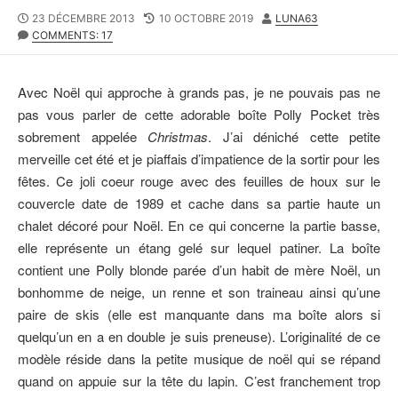
P
23 DÉCEMBRE 2013
L
10 OCTOBRE 2019
A
LUNA63
U
COMMENTS: 17
A
U
B
S
T
L
T
E
I
M
U
Avec Noël qui approche à grands pas, je ne pouvais pas ne
S
O
R
pas vous parler de cette adorable boîte Polly Pocket très
H
D
sobrement appelée
Christmas
. J’ai déniché cette petite
E
I
D
F
merveille cet été et je piaffais d’impatience de la sortir pour les
D
I
fêtes. Ce joli coeur rouge avec des feuilles de houx sur le
A
E
couvercle date de 1989 et cache dans sa partie haute un
T
D
E
D
chalet décoré pour Noël. En ce qui concerne la partie basse,
A
elle représente un étang gelé sur lequel patiner. La boîte
T
contient une Polly blonde parée d’un habit de mère Noël, un
E
bonhomme de neige, un renne et son traineau ainsi qu’une
paire de skis (elle est manquante dans ma boîte alors si
quelqu’un en a en double je suis preneuse). L’originalité de ce
modèle réside dans la petite musique de noël qui se répand
quand on appuie sur la tête du lapin. C’est franchement trop