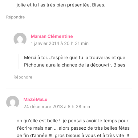
jolie et tu l'as très bien présentée. Bises.
Répondre
Maman Clémentine
d
1 janvier 2014 à 20 h 31 min
i
t
Merci à toi. J'espère que tu la trouveras et que
:
Pichoune aura la chance de la découvrir. Bises.
Répondre
MaZéMaLo
d
24 décembre 2013 à 8 h 28 min
i
t
oh qu'elle est belle !! je pensais avoir le temps pour
:
t'écrire mais nan … alors passez de très belles fêtes
de fin d'année !!!! gros bisous à vous et à très vite !!!