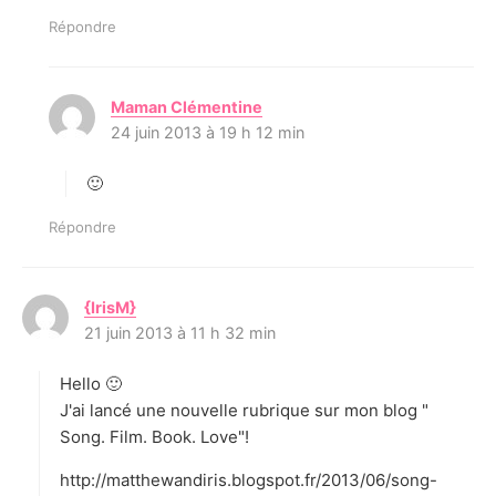
Répondre
Maman Clémentine
d
24 juin 2013 à 19 h 12 min
i
t
🙂
:
Répondre
{IrisM}
d
21 juin 2013 à 11 h 32 min
i
t
Hello 🙂
:
J'ai lancé une nouvelle rubrique sur mon blog "
Song. Film. Book. Love"!
http://matthewandiris.blogspot.fr/2013/06/song-