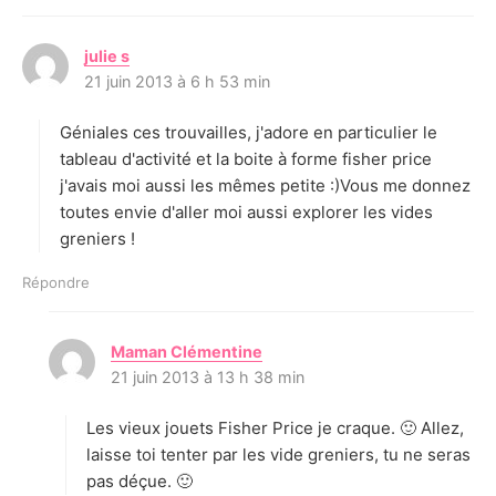
julie s
d
21 juin 2013 à 6 h 53 min
i
t
Géniales ces trouvailles, j'adore en particulier le
:
tableau d'activité et la boite à forme fisher price
j'avais moi aussi les mêmes petite :)Vous me donnez
toutes envie d'aller moi aussi explorer les vides
greniers !
Répondre
Maman Clémentine
d
21 juin 2013 à 13 h 38 min
i
t
Les vieux jouets Fisher Price je craque. 🙂 Allez,
:
laisse toi tenter par les vide greniers, tu ne seras
pas déçue. 🙂