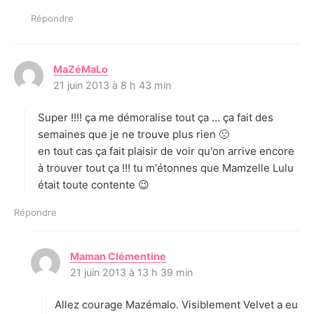
Répondre
MaZéMaLo
d
21 juin 2013 à 8 h 43 min
i
t
Super !!!! ça me démoralise tout ça … ça fait des
:
semaines que je ne trouve plus rien 🙁
en tout cas ça fait plaisir de voir qu'on arrive encore
à trouver tout ça !!! tu m'étonnes que Mamzelle Lulu
était toute contente 😉
Répondre
Maman Clémentine
d
21 juin 2013 à 13 h 39 min
i
t
Allez courage Mazémalo. Visiblement Velvet a eu
: