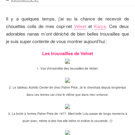
B
S
T
L
T
E
I
M
U
Il y a quelques temps, j’ai eu la chance de recevoir de
S
O
R
chouettes colis de mes copi-net
Velvet
et
Karya
. Ces deux
H
D
adorables nanas m’ont déniché de bien belles trouvailles que
E
I
D
F
je suis super contente de vous montrer aujourd’hui :
D
I
A
E
Les trouvailles de Velvet
T
D
E
D
A
1. Vue d’ensemble des trouvailles de Velvet.
T
E
2. Le tableau
Activity Center
de chez Fisher Price. Je le cherchais depuis longtemps
dans ces teintes car c’est le même que dans mon enfance.
3. La boîte à formes Fisher Price de 1977. Mam’zelle Lulu passe de longs moments à
jouer avec, même si des fois elle triche et enlève le couvercle. 🙂