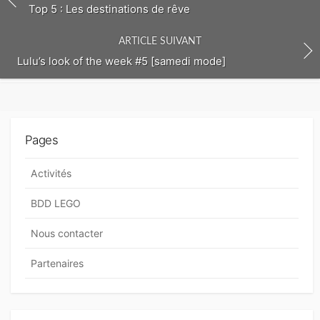
m
Top 5 : Les destinations de rêve
e
n
ARTICLE SUIVANT
t
Lulu’s look of the week #5 [samedi mode]
Pages
Activités
BDD LEGO
Nous contacter
Partenaires