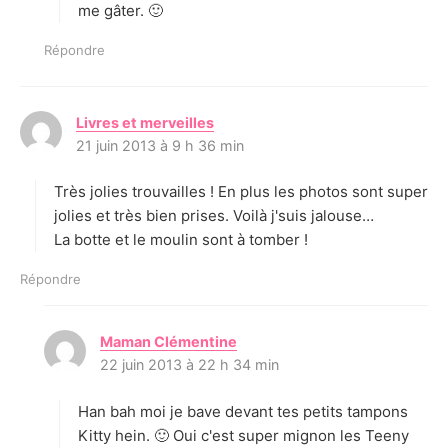
me gâter. 🙂
Répondre
Livres et merveilles
d
21 juin 2013 à 9 h 36 min
i
t
Très jolies trouvailles ! En plus les photos sont super
:
jolies et très bien prises. Voilà j'suis jalouse…
La botte et le moulin sont à tomber !
Répondre
Maman Clémentine
d
22 juin 2013 à 22 h 34 min
i
t
Han bah moi je bave devant tes petits tampons
:
Kitty hein. 🙂 Oui c'est super mignon les Teeny