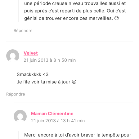
une période creuse niveau trouvailles aussi et
puis après c'est reparti de plus belle. Oui c'est
génial de trouver encore ces merveilles. 🙂
Répondre
Velvet
d
21 juin 2013 à 8 h 50 min
i
t
Smackkkkk <3
:
Je file voir ta mise à jour 😉
Répondre
Maman Clémentine
d
21 juin 2013 à 13 h 41 min
i
t
Merci encore à toi d'avoir braver la tempête pour
: