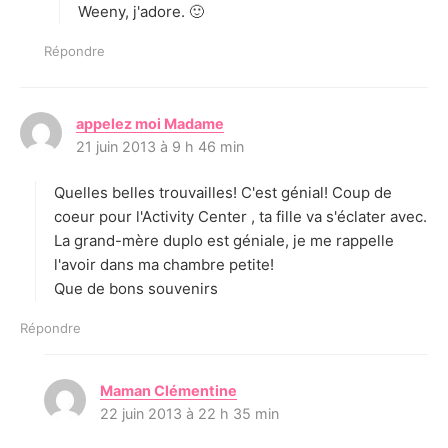
Weeny, j'adore. 🙂
Répondre
appelez moi Madame
d
21 juin 2013 à 9 h 46 min
i
t
Quelles belles trouvailles! C'est génial! Coup de
:
coeur pour l'Activity Center , ta fille va s'éclater avec.
La grand-mère duplo est géniale, je me rappelle
l'avoir dans ma chambre petite!
Que de bons souvenirs
Répondre
Maman Clémentine
d
22 juin 2013 à 22 h 35 min
i
t