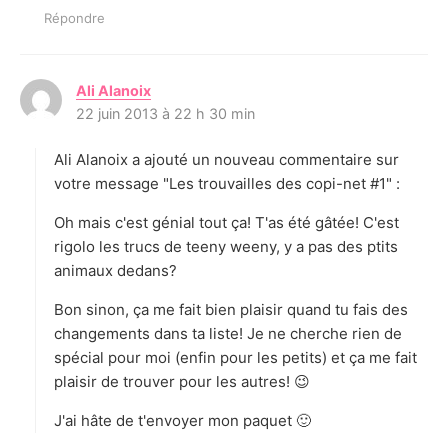
Répondre
Ali Alanoix
d
22 juin 2013 à 22 h 30 min
i
t
Ali Alanoix a ajouté un nouveau commentaire sur
:
votre message "Les trouvailles des copi-net #1" :
Oh mais c'est génial tout ça! T'as été gâtée! C'est
rigolo les trucs de teeny weeny, y a pas des ptits
animaux dedans?
Bon sinon, ça me fait bien plaisir quand tu fais des
changements dans ta liste! Je ne cherche rien de
spécial pour moi (enfin pour les petits) et ça me fait
plaisir de trouver pour les autres! 😉
J'ai hâte de t'envoyer mon paquet 🙂