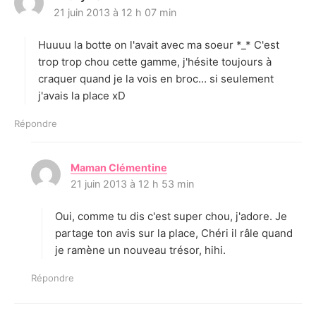
21 juin 2013 à 12 h 07 min
i
t
Huuuu la botte on l'avait avec ma soeur *_* C'est
:
trop trop chou cette gamme, j'hésite toujours à
craquer quand je la vois en broc… si seulement
j'avais la place xD
Répondre
Maman Clémentine
d
21 juin 2013 à 12 h 53 min
i
t
Oui, comme tu dis c'est super chou, j'adore. Je
:
partage ton avis sur la place, Chéri il râle quand
je ramène un nouveau trésor, hihi.
Répondre