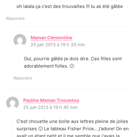
oh lalala ça c'est des trouvailles !!! tu as été gâtée
:
Répondre
Maman Clémentine
d
25 juin 2013 à 19 h 33 min
i
t
Oui, pourrie gâtée je dois dire. Ces filles sont
:
adorablement folles. 🙂
Répondre
Pauline Maman Trouvetou
d
25 juin 2013 à 19 h 45 min
i
t
C'est chouette une boite aux lettres pleine de jolies
:
surprises 🙂 Le tableau Fisher Price… j'adore! On en
avait un étant petit et il me semble que j'avais la