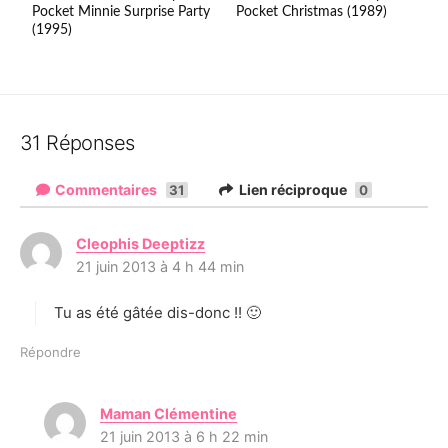
Pocket Minnie Surprise Party
Pocket Christmas (1989)
(1995)
31 Réponses
Commentaires
Lien réciproque
31
0
Cleophis Deeptizz
d
21 juin 2013 à 4 h 44 min
i
t
Tu as été gâtée dis-donc !! 🙂
:
Répondre
Maman Clémentine
d
21 juin 2013 à 6 h 22 min
i