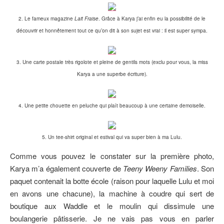
2. Le fameux magazine
Lait Fraise
. Grâce à Karya j’ai enfin eu la possibilité de le
découvrir et honnêtement tout ce qu’on dit à son sujet est vrai : il est super sympa.
3. Une carte postale très rigolote et pleine de gentils mots (exclu pour vous, la miss
Karya a une superbe écriture).
4. Une petite chouette en peluche qui plaît beaucoup à une certaine demoiselle.
5. Un tee-shirt original et estival qui va super bien à ma Lulu.
Comme vous pouvez le constater sur la première photo,
Karya m’a également couverte de
Teeny Weeny Families
. Son
paquet contenait la botte école (raison pour laquelle Lulu et moi
en avons une chacune), la machine à coudre qui sert de
boutique aux Waddle et le moulin qui dissimule une
boulangerie pâtisserie. Je ne vais pas vous en parler