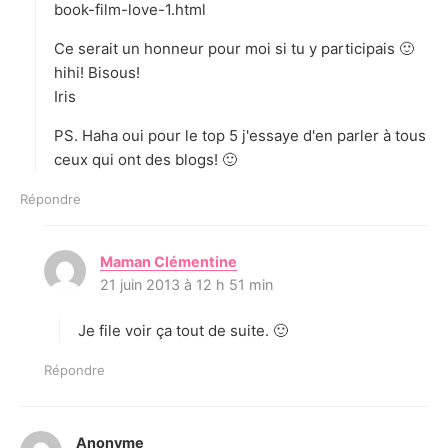
book-film-love-1.html
Ce serait un honneur pour moi si tu y participais 🙂
hihi! Bisous!
Iris
PS. Haha oui pour le top 5 j'essaye d'en parler à tous
ceux qui ont des blogs! 🙂
Répondre
Maman Clémentine
d
21 juin 2013 à 12 h 51 min
i
t
Je file voir ça tout de suite. 🙂
:
Répondre
Anonyme
d