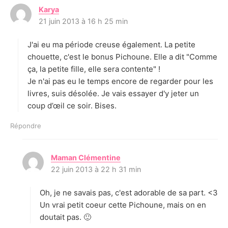
Karya
d
21 juin 2013 à 16 h 25 min
i
t
J'ai eu ma période creuse également. La petite
:
chouette, c'est le bonus Pichoune. Elle a dit "Comme
ça, la petite fille, elle sera contente" !
Je n'ai pas eu le temps encore de regarder pour les
livres, suis désolée. Je vais essayer d'y jeter un
coup d’œil ce soir. Bises.
Répondre
Maman Clémentine
d
22 juin 2013 à 22 h 31 min
i
t
Oh, je ne savais pas, c'est adorable de sa part. <3
:
Un vrai petit coeur cette Pichoune, mais on en
doutait pas. 🙂