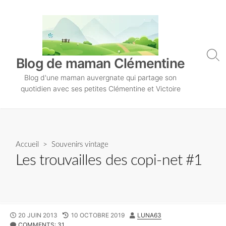
S
k
i
p
t
S
Blog de maman Clémentine
o
e
Blog d'une maman auvergnate qui partage son
a
c
r
quotidien avec ses petites Clémentine et Victoire
o
c
n
h
T
t
o
e
g
n
Accueil
>
Souvenirs vintage
g
l
t
Les trouvailles des copi-net #1
e
P
20 JUIN 2013
L
10 OCTOBRE 2019
A
LUNA63
U
COMMENTS: 31
A
U