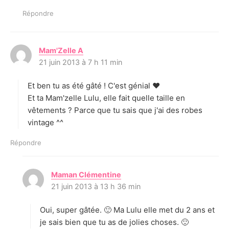
Répondre
Mam'Zelle A
d
21 juin 2013 à 7 h 11 min
i
t
Et ben tu as été gâté ! C'est génial ♥
:
Et ta Mam'zelle Lulu, elle fait quelle taille en
vêtements ? Parce que tu sais que j'ai des robes
vintage ^^
Répondre
Maman Clémentine
d
21 juin 2013 à 13 h 36 min
i
t
Oui, super gâtée. 🙂 Ma Lulu elle met du 2 ans et
:
je sais bien que tu as de jolies choses. 🙂