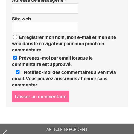
Adresse de messagerie
*
Site web
Enregistrer mon nom, mon e-mail et mon site
web dans le navigateur pour mon prochain
commentaire.
Prévenez-moi par email lorsque le
commentaire est approuvé.
Notifiez-moi des commentaires à venir via
email. Vous pouvez aussi
vous abonner
sans
commenter.
P
o
s
t
c
o
ARTICLE PRÉCÉDENT
m