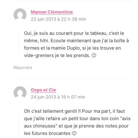
Maman Clémentine
d
22 juin 2013 à 22 h 36 min
i
t
Oui, je suis au courant pour le tableau, c'est le
:
même, hihi. Ecoute maintenant que j'ai la boîte à
formes et la mamie Duplo, si je les trouve en
vide-greniers je te les prends. 🙂
Répondre
Oops et Cie
d
24 juin 2013 à 19 h 07 min
i
t
Oh c'est tellement gentil !! Pour ma part, il faut
:
que j'aille refaire un petit tour dans ton coin "avis
aux chineuses" et que je prenne des notes pour
les futures brocantes 🙂