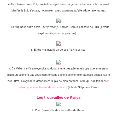
4. Une fausse boîte Polly Pocket qui représente un genre de bar à sushis. Là aussi
Mam’zelle Lulu s’éclate, notamment avec la pieuvre qu’elle adore faire tourner.
5. La trop belle botte école
Teeny Weeny Families
. Celle-ci est celle de Lulu (je vous
expliquerais pourquoi plus bas)…
6. Et elle y a installé un de ses Playmobil 123.
7. Ca Velvet me l’a envoyé plus tard, dans une très jolie enveloppe que je ne peux
malheureusement pas vous montrer sous peine d’afficher mon adresse postale sur le
web. Bref, il s’agit de la grand-mère Duplo de mon enfance, celle qui habitait dans
la
maison que je recherche désespérément
(à l’aide Stéphane Plaza).
Les trouvailles de Karya
1. Vue d’ensemble des trouvailles de Karya.