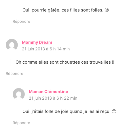
t
Oui, pourrie gâtée, ces filles sont folles. 🙂
:
Répondre
Mommy Dream
d
21 juin 2013 à 6 h 14 min
i
t
Oh comme elles sont chouettes ces trouvailles !!
:
Répondre
Maman Clémentine
d
21 juin 2013 à 6 h 22 min
i
t
Oui, j'étais folle de joie quand je les ai reçu. 🙂
:
Répondre