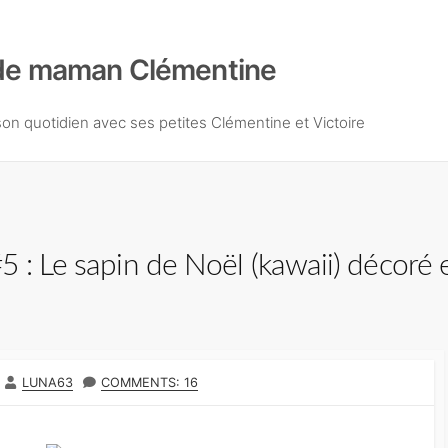
de maman Clémentine
n quotidien avec ses petites Clémentine et Victoire
5 : Le sapin de Noël (kawaii) décoré 
A
LUNA63
COMMENTS: 16
U
T
E