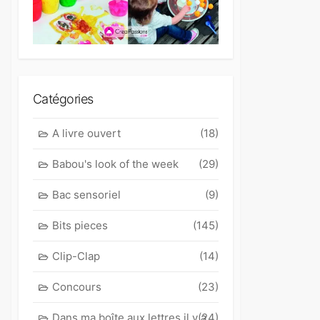
Catégories
A livre ouvert
(18)
Babou's look of the week
(29)
Bac sensoriel
(9)
Bits pieces
(145)
Clip-Clap
(14)
Concours
(23)
Dans ma boîte aux lettres il y a
(24)