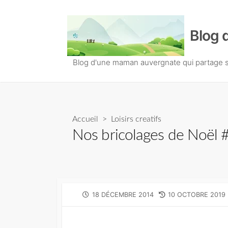
S
k
Blog 
i
p
t
Blog d'une maman auvergnate qui partage so
o
c
o
n
Accueil
>
Loisirs creatifs
t
Nos bricolages de Noël #
e
n
t
P
18 DÉCEMBRE 2014
L
10 OCTOBRE 2019
U
A
B
S
L
T