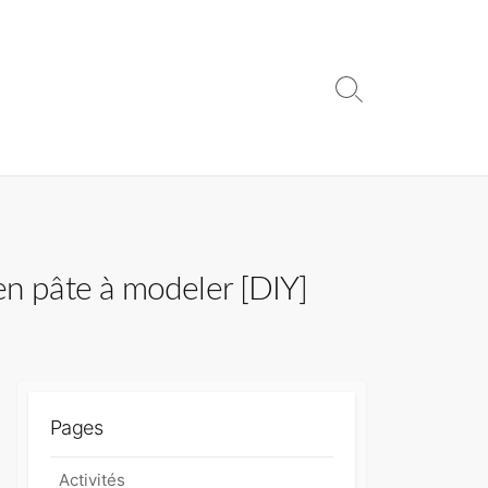
S
e
a
r
c
h
T
o
g
en pâte à modeler [DIY]
g
l
e
Pages
Activités