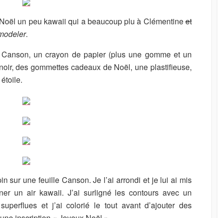
U
R
 Noël un peu kawaii qui a beaucoup plu à Clémentine
et
 modeler
.
r Canson, un crayon de papier (plus une gomme et un
r noir, des gommettes cadeaux de Noël, une plastifieuse,
étoile.
n sur une feuille Canson. Je l’ai arrondi et je lui ai mis
r un air kawaii. J’ai surligné les contours avec un
uperflues et j’ai colorié le tout avant d’ajouter des
ne inscription « Joyeux Noël ».