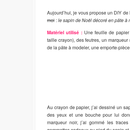
I
M
S
O
Aujourd’hui, je vous propose un DIY de
H
D
moi
:
le sapin de Noël décoré en pâte à
E
I
D
F
Matériel utilisé :
Une feuille de papie
D
I
taille crayon), des feutres, un marqueu
A
E
T
D
de la pâte à modeler, une emporte-pièce 
E
D
A
T
E
Au crayon de papier, j’ai dessiné un sapi
des yeux et une bouche pour lui donne
marqueur noir, j’ai gommé les traces s
gommettes cadeaux au pied du sapin et u