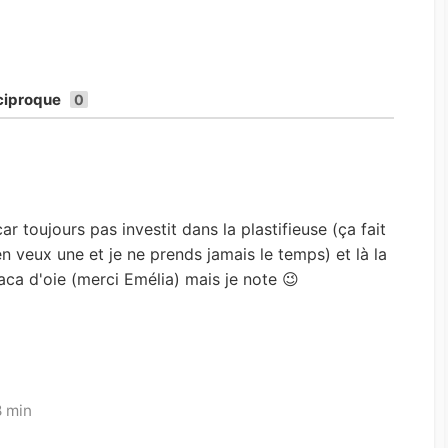
ciproque
0
n
ar toujours pas investit dans la plastifieuse (ça fait
n veux une et je ne prends jamais le temps) et là la
aca d'oie (merci Emélia) mais je note 😉
8 min