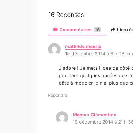
16 Réponses
Commentaires
Lien ré
16
mathilde mouric
d
19 décembre 2014 à 9 h 08 mi
i
t
:
J'adore ! Je mets l'idée de côté c
pourtant quelques années que j'e
pâte à modeler je n'ai plus que c
Répondre
Maman Clémentine
d
19 décembre 2014 à 21 h 3
i
t