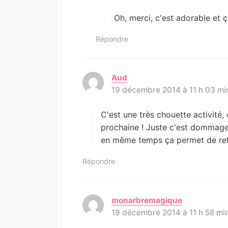
t
:
Oh, merci, c'est adorable et ç
Répondre
Aud
d
19 décembre 2014 à 11 h 03 mi
i
t
:
C'est une très chouette activité, 
prochaine ! Juste c'est dommage
en même temps ça permet de refa
Répondre
monarbremagique
d
19 décembre 2014 à 11 h 58 mi
i
t