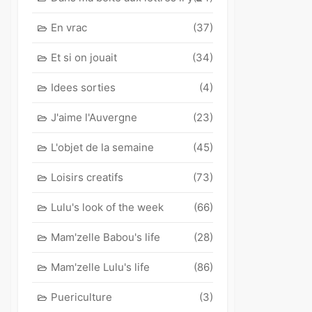
En vrac
(37)
Et si on jouait
(34)
Idees sorties
(4)
J'aime l'Auvergne
(23)
L'objet de la semaine
(45)
Loisirs creatifs
(73)
Lulu's look of the week
(66)
Mam'zelle Babou's life
(28)
Mam'zelle Lulu's life
(86)
Puericulture
(3)