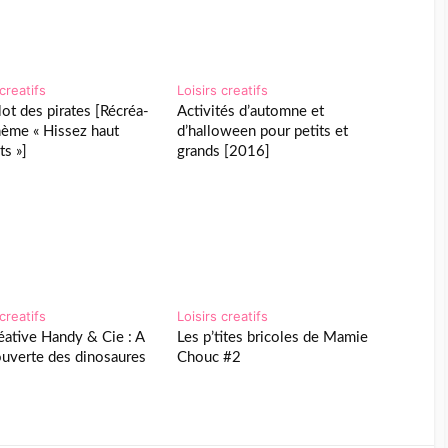
 creatifs
Loisirs creatifs
lot des pirates [Récréa-
Activités d’automne et
hème « Hissez haut
d’halloween pour petits et
ts »]
grands [2016]
 creatifs
Loisirs creatifs
éative Handy & Cie : A
Les p’tites bricoles de Mamie
ouverte des dinosaures
Chouc #2