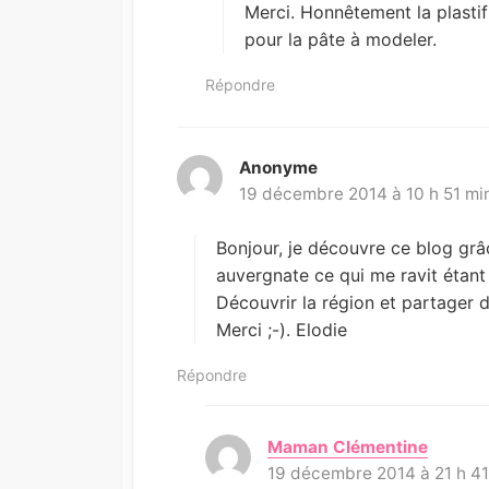
:
Merci. Honnêtement la plastifi
pour la pâte à modeler.
Répondre
Anonyme
d
19 décembre 2014 à 10 h 51 mi
i
t
:
Bonjour, je découvre ce blog grâ
auvergnate ce qui me ravit étant 
Découvrir la région et partager d
Merci ;-). Elodie
Répondre
Maman Clémentine
d
19 décembre 2014 à 21 h 41
i