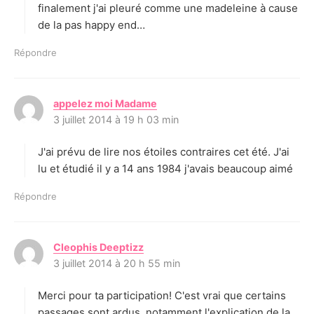
finalement j'ai pleuré comme une madeleine à cause
de la pas happy end…
Répondre
appelez moi Madame
d
3 juillet 2014 à 19 h 03 min
i
t
J'ai prévu de lire nos étoiles contraires cet été. J'ai
:
lu et étudié il y a 14 ans 1984 j'avais beaucoup aimé
Répondre
Cleophis Deeptizz
d
3 juillet 2014 à 20 h 55 min
i
t
Merci pour ta participation! C'est vrai que certains
:
passages sont ardus, notamment l'explication de la