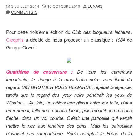
P
3 JUILLET 2014
L
10 OCTOBRE 2019
A
LUNA63
U
COMMENTS: 5
A
U
B
S
T
L
T
E
I
M
U
Pour cette troisième édition du
Club des blogueurs lecteurs
,
S
O
R
Cleophis
a décidé de nous proposer un classique :
1984
de
H
D
George Orwell.
E
I
D
F
D
I
A
E
Quatrième de couverture :
T
D
De tous les carrefours
E
D
importants, le visage à la moustache noire vous fixait du
A
regard. BIG BROTHER VOUS REGARDE, répétait la légende,
T
tandis que le regard des yeux noirs pénétrait les yeux de
E
Winston… Au loin, un hélicoptère glissa entre les toits, plana
un moment, telle une mouche bleue, puis repartit comme une
flèche, dans un vol courbe. C’était une patrouille qui venait
mettre le nez aux fenêtres des gens. Mais les patrouilles
n’avaient pas d’importance. Seule comptait la Police de la