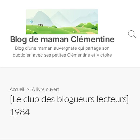
S
k
i
p
t
S
Blog de maman Clémentine
o
e
Blog d'une maman auvergnate qui partage son
a
c
r
quotidien avec ses petites Clémentine et Victoire
o
c
n
h
T
t
o
e
g
n
Accueil
>
A livre ouvert
g
l
t
[Le club des blogueurs lecteurs]
e
1984