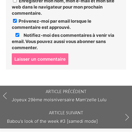
Enregistrer mon nom, mon e-mail et mon site
web dans le navigateur pour mon prochain
commentaire.
Prévenez-moi par email lorsque le
commentaire est approuvé.
Notifiez-moi des commentaires à venir via
email. Vous pouvez aussi
vous abonner
sans
commenter.
P
o
s
t
c
o
ARTICLE PRÉCÉDENT
m
m
Joyeux 29ème moisniversaire Mam’zelle Lulu
e
n
ARTICLE SUIVANT
t
Babou’s look of the week #3 [samedi mode]