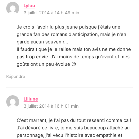
Lylou
d
3 juillet 2014 à 14 h 49 min
i
t
Je crois l'avoir lu plus jeune puisque j'étais une
:
grande fan des romans d'anticipation, mais je n'en
garde aucun souvenir…
Il faudrait que je le relise mais ton avis ne me donne
pas trop envie. J'ai moins de temps qu'avant et mes
goûts ont un peu évolue 😉
Répondre
Lillune
d
3 juillet 2014 à 16 h 01 min
i
t
C'est marrant, je l'ai pas du tout ressenti comme ça !
:
J'ai dévoré ce livre, je me suis beaucoup attaché au
personnage, j'ai vécu l'histoire avec empathie et