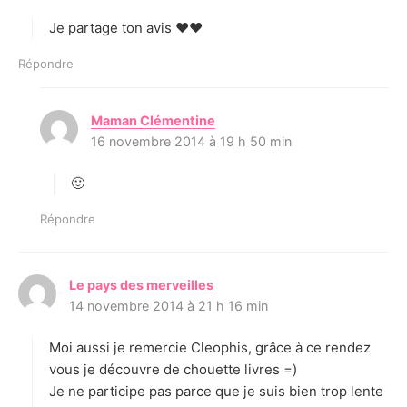
t
Je partage ton avis ♥♥
:
Répondre
Maman Clémentine
d
16 novembre 2014 à 19 h 50 min
i
t
🙂
:
Répondre
Le pays des merveilles
d
14 novembre 2014 à 21 h 16 min
i
t
Moi aussi je remercie Cleophis, grâce à ce rendez
:
vous je découvre de chouette livres =)
Je ne participe pas parce que je suis bien trop lente