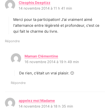
Cleophis Deeptizz
d
14 novembre 2014 à 11 h 41 min
i
t
Merci pour ta participation! J'ai vraiment aimé
:
l'alternance entre légèreté et profondeur, c'est ce
qui fait le charme du livre.
Répondre
Maman Clémentine
d
16 novembre 2014 à 19 h 49 min
i
t
De rien, c'était un vrai plaisir. 🙂
:
Répondre
appelez moi Madame
d
14 novembre 2014 à 18 h 35 min
i