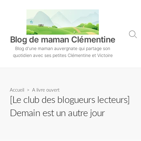
S
k
i
p
t
S
Blog de maman Clémentine
o
e
Blog d'une maman auvergnate qui partage son
a
c
r
quotidien avec ses petites Clémentine et Victoire
o
c
n
h
T
t
o
e
g
n
Accueil
>
A livre ouvert
g
l
t
[Le club des blogueurs lecteurs]
e
Demain est un autre jour