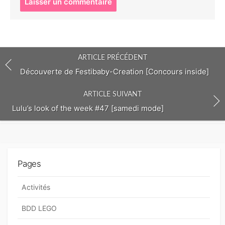
o
s
t
c
o
ARTICLE PRÉCÉDENT
m
m
Découverte de Festibaby-Creation [Concours inside]
e
n
ARTICLE SUIVANT
t
Lulu’s look of the week #47 [samedi mode]
Pages
Activités
BDD LEGO