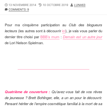
P
13 NOVEMBRE 2014
L
10 OCTOBRE 2019
A
LUNA63
U
COMMENTS: 9
A
U
B
S
T
L
T
E
I
M
U
Pour ma cinquième participation au
Club des blogueurs
S
O
R
lecteurs
(les autres sont à découvrir
ici
), je vais vous parler du
H
D
dernier titre choisi par
BBB’s mum
:
Demain est un autre jour
E
I
D
F
de Lori Nelson Spielman.
D
I
A
E
T
D
E
D
A
T
E
Quatrième de couverture :
Qu’avez-vous fait de vos rêves
de jeunesse ? Brett Bohlinger, elle, a un an pour le découvrir.
Pensant hériter de l’empire cosmétique familial à la mort de sa