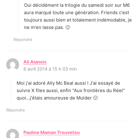
Oui décidément la trilogie du samedi soir sur M6
:
aura marqué toute une génération. Friends c'est
toujours aussi bien et totalement indémodable, je
ne m'en lasse pas. 🙂
Répondre
Ali Alanoix
d
6 avril 2014 à 15 h 03 min
i
t
Moi j'ai adoré Ally Mc Beal aussi ! J'ai essayé de
:
suivre X files aussi, enfin "Aux frontières du Réel"
quoi…j'étais amoureuse de Mulder 🙂
Répondre
Pauline Maman Trouvetou
d