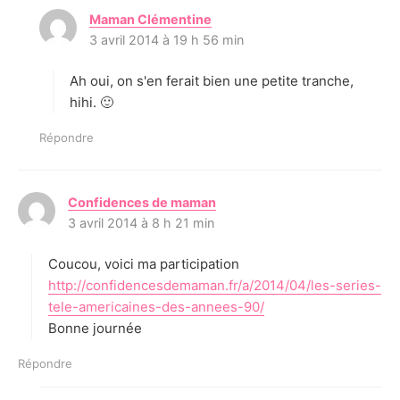
Maman Clémentine
d
3 avril 2014 à 19 h 56 min
i
t
Ah oui, on s'en ferait bien une petite tranche,
:
hihi. 🙂
Répondre
Confidences de maman
d
3 avril 2014 à 8 h 21 min
i
t
Coucou, voici ma participation
:
http://confidencesdemaman.fr/a/2014/04/les-series-
tele-americaines-des-annees-90/
Bonne journée
Répondre