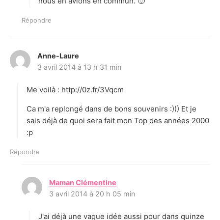
nous en avions en commun. 🙂
Répondre
Anne-Laure
d
3 avril 2014 à 13 h 31 min
i
t
Me voilà : http://0z.fr/3Vqcm
:
Ca m'a replongé dans de bons souvenirs :))) Et je
sais déjà de quoi sera fait mon Top des années 2000
:p
Répondre
Maman Clémentine
d
3 avril 2014 à 20 h 05 min
i
t
J'ai déjà une vague idée aussi pour dans quinze
: