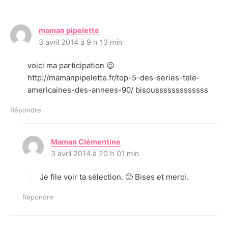
maman pipelette
d
3 avril 2014 à 9 h 13 min
i
t
voici ma participation 😉
:
http://mamanpipelette.fr/top-5-des-series-tele-
americaines-des-annees-90/ bisousssssssssssss
Répondre
Maman Clémentine
d
3 avril 2014 à 20 h 01 min
i
t
Je file voir ta sélection. 🙂 Bises et merci.
:
Répondre