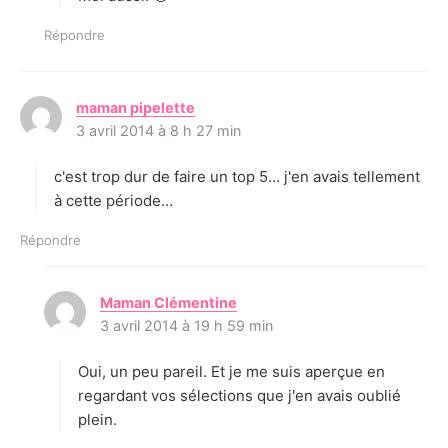
Répondre
maman pipelette
d
3 avril 2014 à 8 h 27 min
i
t
c'est trop dur de faire un top 5… j'en avais tellement
:
à cette période…
Répondre
Maman Clémentine
d
3 avril 2014 à 19 h 59 min
i
t
Oui, un peu pareil. Et je me suis aperçue en
:
regardant vos sélections que j'en avais oublié
plein.