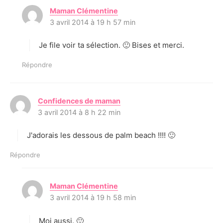
Maman Clémentine
d
3 avril 2014 à 19 h 57 min
i
t
Je file voir ta sélection. 🙂 Bises et merci.
:
Répondre
Confidences de maman
d
3 avril 2014 à 8 h 22 min
i
t
J'adorais les dessous de palm beach !!!! 🙂
:
Répondre
Maman Clémentine
d
3 avril 2014 à 19 h 58 min
i
t
Moi aussi. 🙂
: