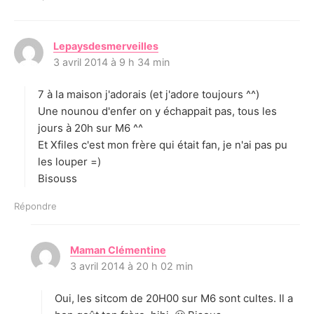
Lepaysdesmerveilles
d
3 avril 2014 à 9 h 34 min
i
t
7 à la maison j'adorais (et j'adore toujours ^^)
:
Une nounou d'enfer on y échappait pas, tous les
jours à 20h sur M6 ^^
Et Xfiles c'est mon frère qui était fan, je n'ai pas pu
les louper =)
Bisouss
Répondre
Maman Clémentine
d
3 avril 2014 à 20 h 02 min
i
t
Oui, les sitcom de 20H00 sur M6 sont cultes. Il a
: