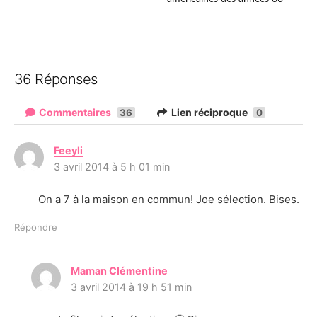
36 Réponses
Commentaires
Lien réciproque
36
0
Feeyli
d
3 avril 2014 à 5 h 01 min
i
t
On a 7 à la maison en commun! Joe sélection. Bises.
:
Répondre
Maman Clémentine
d
3 avril 2014 à 19 h 51 min
i
t