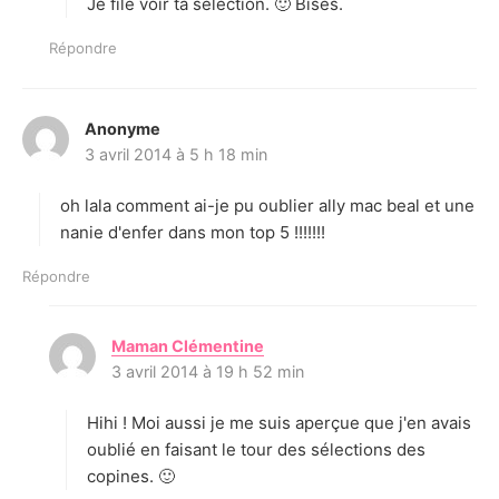
Je file voir ta sélection. 🙂 Bises.
:
Répondre
Anonyme
d
3 avril 2014 à 5 h 18 min
i
t
oh lala comment ai-je pu oublier ally mac beal et une
:
nanie d'enfer dans mon top 5 !!!!!!!
Répondre
Maman Clémentine
d
3 avril 2014 à 19 h 52 min
i
t
Hihi ! Moi aussi je me suis aperçue que j'en avais
:
oublié en faisant le tour des sélections des
copines. 🙂