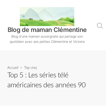
S
k
i
p
t
S
Blog de maman Clémentine
o
e
Blog d'une maman auvergnate qui partage son
a
c
r
quotidien avec ses petites Clémentine et Victoire
o
c
n
h
T
t
o
e
g
n
Accueil
>
Top cinq
g
l
t
Top 5 : Les séries télé
e
américaines des années 90