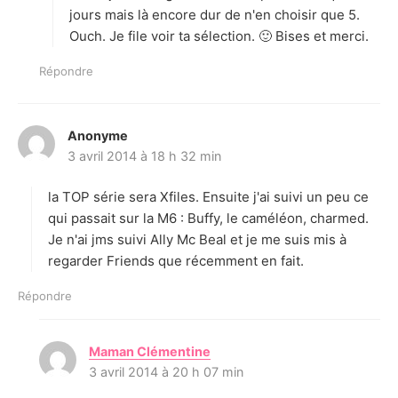
jours mais là encore dur de n'en choisir que 5.
Ouch. Je file voir ta sélection. 🙂 Bises et merci.
Répondre
Anonyme
d
3 avril 2014 à 18 h 32 min
i
t
la TOP série sera Xfiles. Ensuite j'ai suivi un peu ce
:
qui passait sur la M6 : Buffy, le caméléon, charmed.
Je n'ai jms suivi Ally Mc Beal et je me suis mis à
regarder Friends que récemment en fait.
Répondre
Maman Clémentine
d
3 avril 2014 à 20 h 07 min
i
t