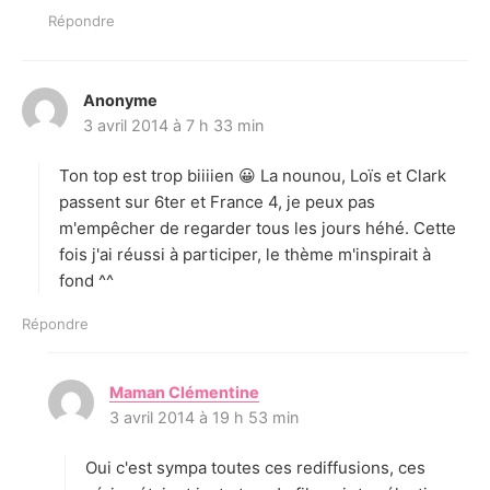
Répondre
Anonyme
d
3 avril 2014 à 7 h 33 min
i
t
Ton top est trop biiiien 😀 La nounou, Loïs et Clark
:
passent sur 6ter et France 4, je peux pas
m'empêcher de regarder tous les jours héhé. Cette
fois j'ai réussi à participer, le thème m'inspirait à
fond ^^
Répondre
Maman Clémentine
d
3 avril 2014 à 19 h 53 min
i
t
Oui c'est sympa toutes ces rediffusions, ces
: