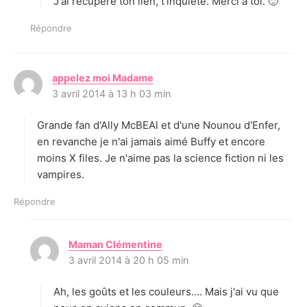
J'ai récupéré ton lien, t'inquiète. Merci à toi. 🙂
Répondre
appelez moi Madame
d
3 avril 2014 à 13 h 03 min
i
t
Grande fan d'Ally McBEAl et d'une Nounou d'Enfer,
:
en revanche je n'ai jamais aimé Buffy et encore
moins X files. Je n'aime pas la science fiction ni les
vampires.
Répondre
Maman Clémentine
d
3 avril 2014 à 20 h 05 min
i
t
Ah, les goûts et les couleurs…. Mais j'ai vu que
: