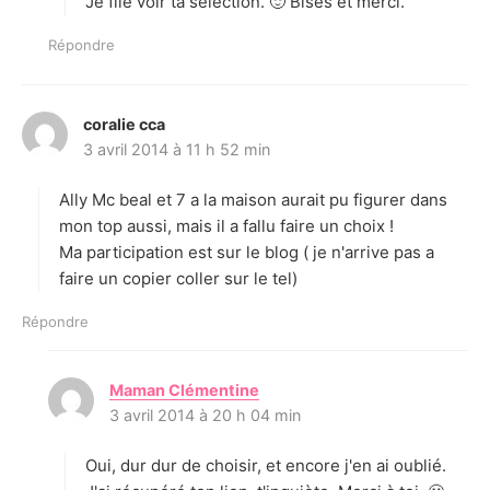
Je file voir ta sélection. 🙂 Bises et merci.
:
Répondre
coralie cca
d
3 avril 2014 à 11 h 52 min
i
t
Ally Mc beal et 7 a la maison aurait pu figurer dans
:
mon top aussi, mais il a fallu faire un choix !
Ma participation est sur le blog ( je n'arrive pas a
faire un copier coller sur le tel)
Répondre
Maman Clémentine
d
3 avril 2014 à 20 h 04 min
i
t
Oui, dur dur de choisir, et encore j'en ai oublié.
: