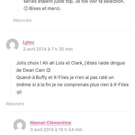
séries étaient juste top. Je file voir ta sélection.
🙂 Bises et merci.
Répondre
Lylou
d
3 avril 2014 à 7 h 35 min
i
t
Jolis choix ! Ah ah Loïs et Clark, j'étais raide dingue
:
de Dean Cain 😉
Quand-à Buffy et X-Files je n'en ai pas raté un
(même si à la fin je ne comprenais plus rien à X-Files
:p)
Répondre
Maman Clémentine
d
3 avril 2014 à 19 h 54 min
i