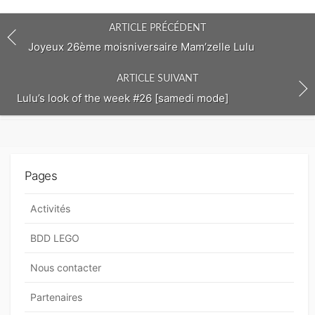
c
o
ARTICLE PRÉCÉDENT
m
m
Joyeux 26ème moisniversaire Mam’zelle Lulu
e
n
ARTICLE SUIVANT
t
Lulu’s look of the week #26 [samedi mode]
Pages
Activités
BDD LEGO
Nous contacter
Partenaires