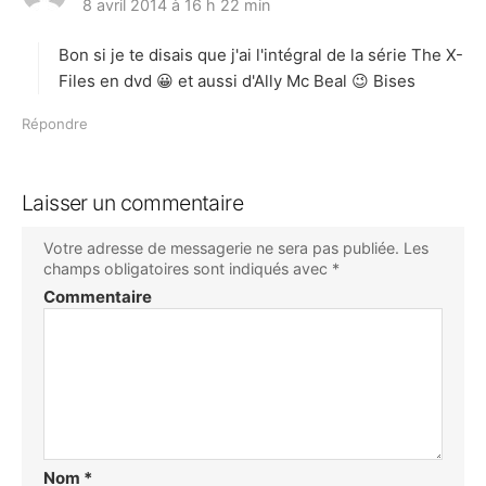
8 avril 2014 à 16 h 22 min
i
t
Bon si je te disais que j'ai l'intégral de la série The X-
:
Files en dvd 😀 et aussi d'Ally Mc Beal 😉 Bises
Répondre
Laisser un commentaire
Votre adresse de messagerie ne sera pas publiée.
Les
champs obligatoires sont indiqués avec
*
Commentaire
Nom
*