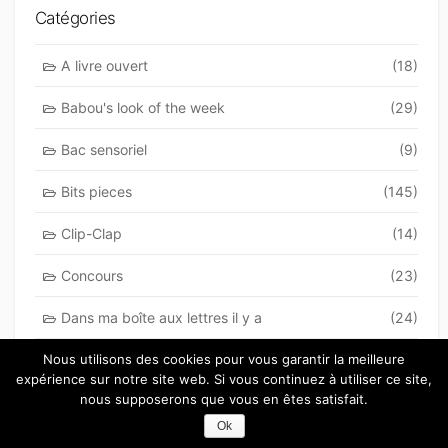
Catégories
A livre ouvert
(18)
Babou's look of the week
(29)
Bac sensoriel
(9)
Bits pieces
(145)
Clip-Clap
(14)
Concours
(23)
Dans ma boîte aux lettres il y a
(24)
En vrac
(37)
Nous utilisons des cookies pour vous garantir la meilleure
expérience sur notre site web. Si vous continuez à utiliser ce site,
nous supposerons que vous en êtes satisfait.
Et si on jouait
(34)
Ok
Idees sorties
(4)