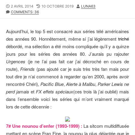
P
2 AVRIL 2014
L
10 OCTOBRE 2019
A
LUNA63
U
COMMENTS: 36
A
U
B
S
T
L
T
E
I
M
U
Aujourd’hui, le top 5 est consacré aux séries télé américaines
S
O
R
des années 90. Honnêtement, même si j’ai légèrement
triché
H
D
débordé, ma sélection a été moins compliquée qu’il y a quinze
E
I
D
F
jours pour les séries des années 80. J’aurais pu rajouter
D
I
Urgences
(je ne l’ai pas fait car j’ai décroché en cours de
A
E
route),
Friends
(pas ajouté car je suis très très fan mais pour
T
D
E
D
tout dire je n’ai commencé à regarder qu’en 2000, après avoir
A
rencontré Chéri),
Pacific Blue
,
Alerte à Malibu
,
Parker Lewis ne
T
perd jamais
et
FX effets spéciaux
(ces trois là j’ai oublié) mais
E
dans l’ensemble voici les séries qui m’ont vraiment marqué
lors de cette décennie :
7# Une nounou d’enfer (1993-1999) :
La sitcom multidiffusée
mettant en scène Fran Fine, la nounou la plus déjantée que je