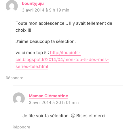
bountyjuju
d
3 avril 2014 à 9 h 19 min
i
t
Toute mon adolescence… Il y avait tellement de
:
choix !!!
J'aime beaucoup ta sélection.
voici mon top 5 :
http://loupiots-
cie.blogspot.fr/2014/04/mon-top-5-des-mes-
series-tele.html
Répondre
Maman Clémentine
d
3 avril 2014 à 20 h 01 min
i
t
Je file voir ta sélection. 🙂 Bises et merci.
:
Répondre