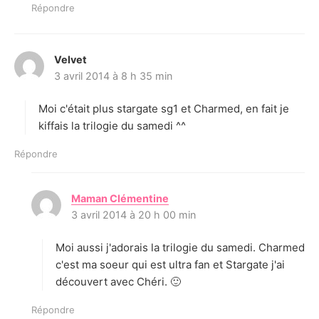
Répondre
Velvet
d
3 avril 2014 à 8 h 35 min
i
t
Moi c'était plus stargate sg1 et Charmed, en fait je
:
kiffais la trilogie du samedi ^^
Répondre
Maman Clémentine
d
3 avril 2014 à 20 h 00 min
i
t
Moi aussi j'adorais la trilogie du samedi. Charmed
:
c'est ma soeur qui est ultra fan et Stargate j'ai
découvert avec Chéri. 🙂
Répondre