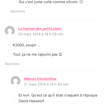
Oui c'est juste culte comme sitcom. 🙂
:
Répondre
La maman des petits plats
d
20 mars 2014 à 18 h 59 min
i
t
K2000, soupir …
:
Tout ça ne me rajeunit pas 😉
Répondre
Maman Clémentine
d
21 mars 2014 à 14 h 03 min
i
t
Et non. Qu'est ce qu'il était craquant à l'époque
:
David Hasselof.