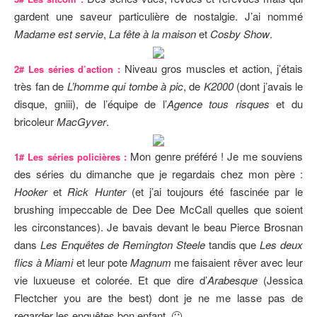
gardent une saveur particulière de nostalgie. J’ai nommé
Madame est servie
,
La fête à la maison
et
Cosby Show
.
Niveau gros muscles et action, j’étais
2# Les séries d’action :
très fan de
L’homme qui tombe à pic
, de
K2000
(dont j’avais le
disque, gniii), de l’équipe de l’
Agence tous risques
et du
bricoleur
MacGyver
.
Mon genre préféré ! Je me souviens
1# Les séries policières :
des séries du dimanche que je regardais chez mon père :
Hooker
et
Rick Hunter
(et j’ai toujours été fascinée par le
brushing impeccable de Dee Dee McCall quelles que soient
les circonstances). Je bavais devant le beau Pierce Brosnan
dans
Les Enquêtes de Remington Steele
tandis que
Les deux
flics à Miami
et leur pote
Magnum
me faisaient rêver avec leur
vie luxueuse et colorée. Et que dire d’
Arabesque
(Jessica
Flectcher you are the best) dont je ne me lasse pas de
regarder les enquêtes bon enfant. 🙂