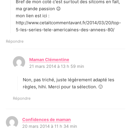
Bref de mon coté c'est surtout des sitcoms en fait,
ma grande passion 😉
mon lien est ici :
http://www.cetaitcommentavant.fr/2014/03/20/top-
5-les-series-tele-americaines-des-annees-80/
Répondre
Maman Clémentine
d
21 mars 2014 à 13 h 59 min
i
t
Non, pas triché, juste légèrement adapté les
:
règles, hihi. Merci pour ta sélection. 🙂
Répondre
Confidences de maman
d
20 mars 2014 à 11 h 34 min
i