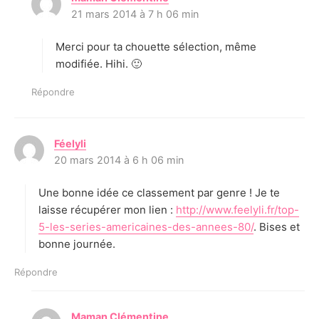
21 mars 2014 à 7 h 06 min
i
t
Merci pour ta chouette sélection, même
:
modifiée. Hihi. 🙂
Répondre
Féelyli
d
20 mars 2014 à 6 h 06 min
i
t
Une bonne idée ce classement par genre ! Je te
:
laisse récupérer mon lien :
http://www.feelyli.fr/top-
5-les-series-americaines-des-annees-80/
. Bises et
bonne journée.
Répondre
Maman Clémentine
d