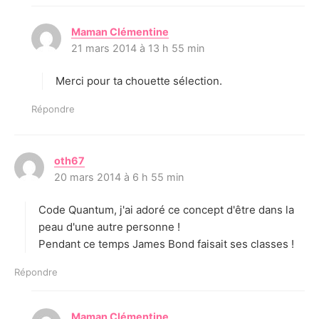
Maman Clémentine
d
21 mars 2014 à 13 h 55 min
i
t
Merci pour ta chouette sélection.
:
Répondre
oth67
d
20 mars 2014 à 6 h 55 min
i
t
Code Quantum, j'ai adoré ce concept d'être dans la
:
peau d'une autre personne !
Pendant ce temps James Bond faisait ses classes !
Répondre
Maman Clémentine
d