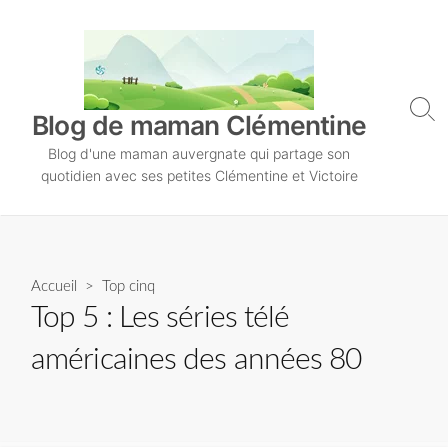
S
k
i
p
t
S
Blog de maman Clémentine
o
e
Blog d'une maman auvergnate qui partage son
a
c
r
quotidien avec ses petites Clémentine et Victoire
o
c
n
h
T
t
o
e
g
n
Accueil
>
Top cinq
g
l
t
Top 5 : Les séries télé
e
américaines des années 80