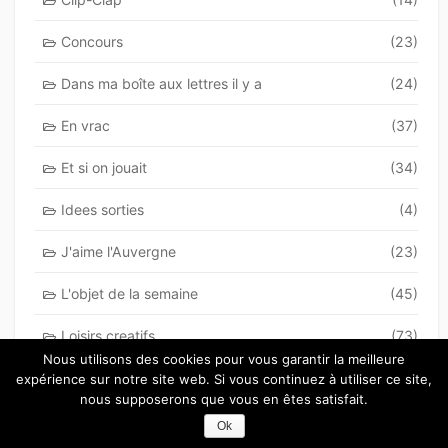
Concours
(23)
Dans ma boîte aux lettres il y a
(24)
En vrac
(37)
Et si on jouait
(34)
Idees sorties
(4)
J'aime l'Auvergne
(23)
L'objet de la semaine
(45)
Loisirs creatifs
(73)
Nous utilisons des cookies pour vous garantir la meilleure
Lulu's look of the week
(66)
expérience sur notre site web. Si vous continuez à utiliser ce site,
nous supposerons que vous en êtes satisfait.
Mam'zelle Babou's life
(28)
Ok