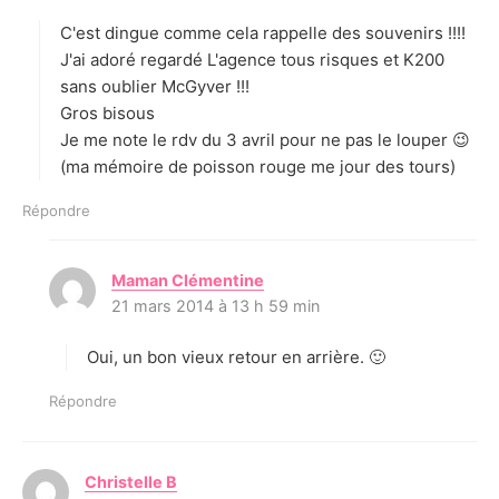
t
C'est dingue comme cela rappelle des souvenirs !!!!
:
J'ai adoré regardé L'agence tous risques et K200
sans oublier McGyver !!!
Gros bisous
Je me note le rdv du 3 avril pour ne pas le louper 😉
(ma mémoire de poisson rouge me jour des tours)
Répondre
Maman Clémentine
d
21 mars 2014 à 13 h 59 min
i
t
Oui, un bon vieux retour en arrière. 🙂
:
Répondre
Christelle B
d