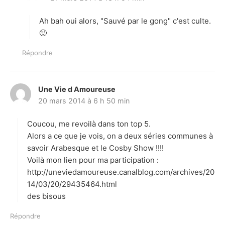
t
Ah bah oui alors, "Sauvé par le gong" c'est culte.
:
🙂
Répondre
Une Vie d Amoureuse
d
20 mars 2014 à 6 h 50 min
i
t
Coucou, me revoilà dans ton top 5.
:
Alors a ce que je vois, on a deux séries communes à
savoir Arabesque et le Cosby Show !!!!
Voilà mon lien pour ma participation :
http://uneviedamoureuse.canalblog.com/archives/20
14/03/20/29435464.html
des bisous
Répondre