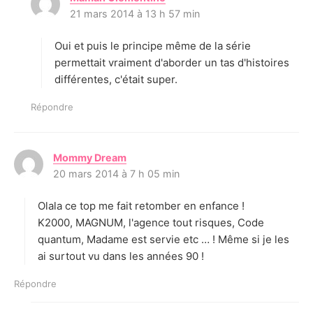
21 mars 2014 à 13 h 57 min
i
t
Oui et puis le principe même de la série
:
permettait vraiment d'aborder un tas d'histoires
différentes, c'était super.
Répondre
Mommy Dream
d
20 mars 2014 à 7 h 05 min
i
t
Olala ce top me fait retomber en enfance !
:
K2000, MAGNUM, l'agence tout risques, Code
quantum, Madame est servie etc … ! Même si je les
ai surtout vu dans les années 90 !
Répondre