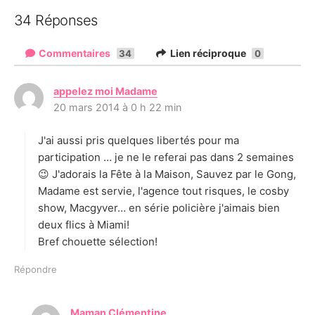
34 Réponses
Commentaires
Lien réciproque
34
0
appelez moi Madame
d
20 mars 2014 à 0 h 22 min
i
t
J'ai aussi pris quelques libertés pour ma
:
participation … je ne le referai pas dans 2 semaines
😉 J'adorais la Fête à la Maison, Sauvez par le Gong,
Madame est servie, l'agence tout risques, le cosby
show, Macgyver… en série policière j'aimais bien
deux flics à Miami!
Bref chouette sélection!
Répondre
Maman Clémentine
d