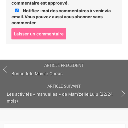
commentaire est approuvé.
Notifiez-moi des commentaires à venir via
email. Vous pouvez aussi
vous abonner
sans
commenter.
P
o
s
t
c
o
ARTICLE PRÉCÉDENT
m
m
Bonne fête Mamie Chouc
e
n
ARTICLE SUIVANT
t
Les activités « manuelles » de Mam’zelle Lulu (22/24
mois)