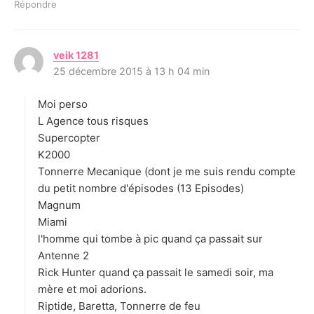
Répondre
veik 1281
d
25 décembre 2015 à 13 h 04 min
i
t
Moi perso
:
L Agence tous risques
Supercopter
K2000
Tonnerre Mecanique (dont je me suis rendu compte
du petit nombre d'épisodes (13 Episodes)
Magnum
Miami
l'homme qui tombe à pic quand ça passait sur
Antenne 2
Rick Hunter quand ça passait le samedi soir, ma
mère et moi adorions.
Riptide, Baretta, Tonnerre de feu