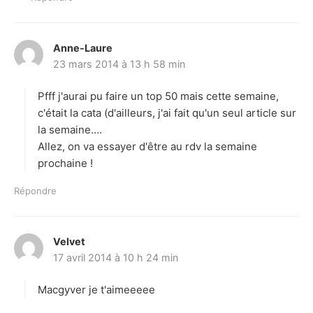
Anne-Laure
d
23 mars 2014 à 13 h 58 min
i
t
Pfff j'aurai pu faire un top 50 mais cette semaine,
:
c'était la cata (d'ailleurs, j'ai fait qu'un seul article sur
la semaine….
Allez, on va essayer d'être au rdv la semaine
prochaine !
Répondre
Velvet
d
17 avril 2014 à 10 h 24 min
i
t
Macgyver je t'aimeeeee
: