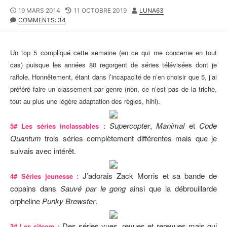
P
19 MARS 2014
L
11 OCTOBRE 2019
A
LUNA63
U
COMMENTS: 34
A
U
B
S
T
L
T
E
I
M
U
Un top 5 compliqué cette semaine (en ce qui me concerne en tout
S
O
R
cas) puisque les années 80 regorgent de séries télévisées dont je
H
D
raffole. Honnêtement, étant dans l’incapacité de n’en choisir que 5, j’ai
E
I
D
F
préféré faire un classement par genre (non, ce n’est pas de la triche,
D
I
tout au plus une légère adaptation des règles, hihi).
A
E
T
D
Supercopter
,
Manimal
et
Code
5# Les séries inclassables :
E
D
A
Quantum
trois séries complètement différentes mais que je
T
suivais avec intérêt.
E
J’adorais Zack Morris et sa bande de
4# Séries jeunesse :
copains dans
Sauvé par le gong
ainsi que la débrouillarde
orpheline
Punky Brewster
.
Des séries vues, revues et rerevues mais qui
3# Les sitcom :