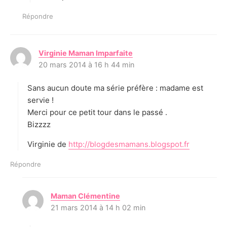
Répondre
Virginie Maman Imparfaite
d
20 mars 2014 à 16 h 44 min
i
t
Sans aucun doute ma série préfère : madame est
:
servie !
Merci pour ce petit tour dans le passé .
Bizzzz
Virginie de
http://blogdesmamans.blogspot.fr
Répondre
Maman Clémentine
d
21 mars 2014 à 14 h 02 min
i
t