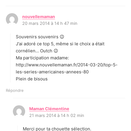
nouvellemaman
d
20 mars 2014 à 14 h 47 min
i
t
Souvenirs souvenirs 😉
:
J'ai adoré ce top 5, même si le choix a était
cornélien… Outch 😉
Ma participation madame:
http://www.nouvellemaman.fr/2014-03-20/top-5-
les-series-americaines-annees-80
Plein de bisous
Répondre
Maman Clémentine
d
21 mars 2014 à 14 h 02 min
i
t
Merci pour ta chouette sélection.
: