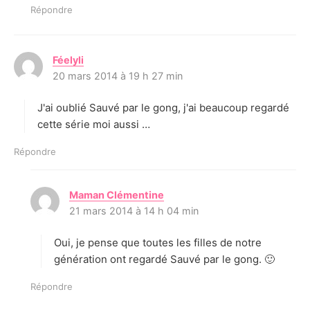
Répondre
Féelyli
d
20 mars 2014 à 19 h 27 min
i
t
J'ai oublié Sauvé par le gong, j'ai beaucoup regardé
:
cette série moi aussi …
Répondre
Maman Clémentine
d
21 mars 2014 à 14 h 04 min
i
t
Oui, je pense que toutes les filles de notre
:
génération ont regardé Sauvé par le gong. 🙂
Répondre