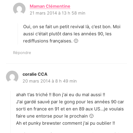
Maman Clémentine
d
21 mars 2014 à 13 h 58 min
i
t
Oui, on se fait un petit revival là, c'est bon. Moi
:
aussi c'était plutôt dans les années 90, les
rediffusions françaises. 🙂
Répondre
coralie CCA
d
20 mars 2014 à 8 h 49 min
i
t
ahah t'as triché !! Bon j'ai eu du mal aussi !!
:
J'ai gardé sauvé par le gong pour les années 90 car
sorti en france en 91 et en en 89 aux US…je voulais
faire une entorse pour le prochain 🙂
Ah et punky brewster comment j'ai pu oublier !!