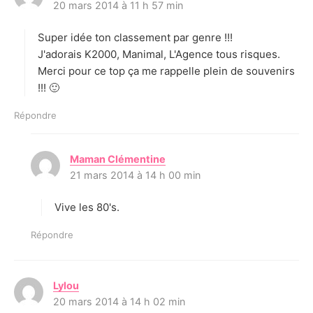
20 mars 2014 à 11 h 57 min
i
t
Super idée ton classement par genre !!!
:
J'adorais K2000, Manimal, L'Agence tous risques.
Merci pour ce top ça me rappelle plein de souvenirs
!!! 🙂
Répondre
Maman Clémentine
d
21 mars 2014 à 14 h 00 min
i
t
Vive les 80's.
:
Répondre
Lylou
d
20 mars 2014 à 14 h 02 min
i