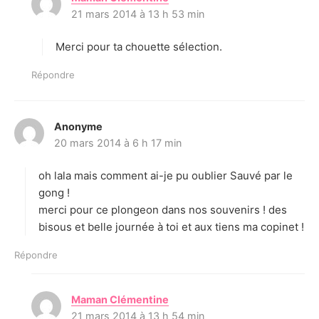
21 mars 2014 à 13 h 53 min
i
t
Merci pour ta chouette sélection.
:
Répondre
Anonyme
d
20 mars 2014 à 6 h 17 min
i
t
oh lala mais comment ai-je pu oublier Sauvé par le
:
gong !
merci pour ce plongeon dans nos souvenirs ! des
bisous et belle journée à toi et aux tiens ma copinet !
Répondre
Maman Clémentine
d
21 mars 2014 à 13 h 54 min
i