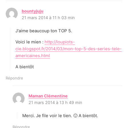
bountyjuju
d
21 mars 2014 à 11 h 03 min
i
t
J'aime beaucoup ton TOP 5.
:
Voici le mien :
http://loupiots-
cie.blogspot.fr/2014/03/mon-top-5-des-series-tele-
americaines.html
A bientôt
Répondre
Maman Clémentine
d
21 mars 2014 à 13 h 49 min
i
t
Merci. Je file voir le tien. 🙂 A bientôt.
:
Répondre