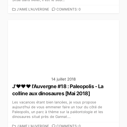
C
J'AIME L'AUVERGNE
COMMENTS: 0
A
T
É
G
O
R
I
E
S
14 juillet 2018
J’♥♥♥ l’Auvergne #18 : Paleopolis - La
colline aux dinosaures [Mai 2018]
Les vacances étant bien lancées, je vous propose
aujourd’hui de vous emmener faire un tour du côté de
Paleopolis, un parc à thème sur la paléontologie et les
dinosaures situé près de Gannat....
C
J'AIME L'AUVERGNE
COMMENTS: 0