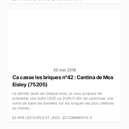
A
T
É
G
O
R
I
E
S
30 mai 2018
Ca casse les briques n°42 : Cantina de Mos
Eisley (75205)
Le dernier jeudi de chaque mois, je vous propose de
présenter une boîte LEGO ou DUPLO afin de constituer une
sorte de base de données sur les briques les plus célèbres
au monde...
C
VIVE LES DUPLO ET LEGO
COMMENTS: 0
A
T