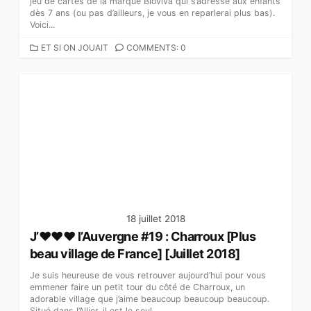
jeu de cartes de la marque Bioviva qui s’adresse aux enfants
dès 7 ans (ou pas d’ailleurs, je vous en reparlerai plus bas).
Voici...
C
ET SI ON JOUAIT
COMMENTS: 0
A
T
É
G
O
R
I
E
S
18 juillet 2018
J’♥♥♥ l’Auvergne #19 : Charroux [Plus
beau village de France] [Juillet 2018]
Je suis heureuse de vous retrouver aujourd’hui pour vous
emmener faire un petit tour du côté de Charroux, un
adorable village que j’aime beaucoup beaucoup beaucoup.
Situé dans l’Allier, il est le seul...