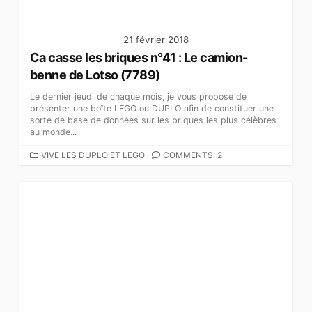
21 février 2018
Ca casse les briques n°41 : Le camion-
benne de Lotso (7789)
Le dernier jeudi de chaque mois, je vous propose de
présenter une boîte LEGO ou DUPLO afin de constituer une
sorte de base de données sur les briques les plus célèbres
au monde...
C
VIVE LES DUPLO ET LEGO
COMMENTS: 2
A
T
É
G
O
R
I
E
S