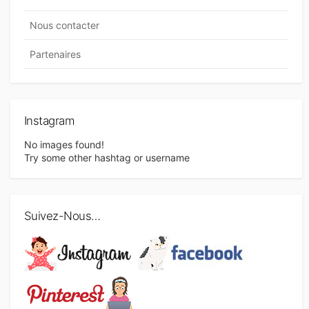
i
Nous contacter
o
n
Partenaires
d
e
s
Instagram
a
No images found!
Try some other hashtag or username
r
t
i
Suivez-Nous…
c
l
e
s