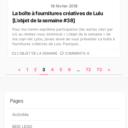
18 février 2018
La boîte à fournitures créatives de Lulu
[L’objet de la semaine #38]
Pour ma trente-septième participation (les autres c’est par
ici) au rendez-vous dominical « L’objet de la semaine » de
ma copi-net Lylou, j’avais envie de vous présenter La boîte à
fournitures créatives de Lulu. Pourquoi...
C
L'OBJET DE LA SEMAINE
COMMENTS: 6
A
T
N
«
1
2
3
4
5
6
…
72
73
»
É
G
a
O
v
R
I
i
E
Pages
S
g
a
Activités
t
BDD LEGO