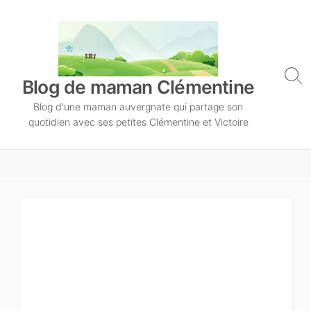
S
k
i
p
t
S
Blog de maman Clémentine
o
e
Blog d'une maman auvergnate qui partage son
a
c
r
quotidien avec ses petites Clémentine et Victoire
o
c
n
h
T
t
o
e
g
n
g
l
t
e