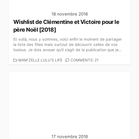
18 novembre 2018
Wishlist de Clémentine et Victoire pour le
père Noël [2018]
Et voilà, nous y sommes, voici enfin le moment de partager
la liste des filles mais surtout de découvrir celles de vos
loulous. Je dois avouer qu’il s’agit de la publication que je...
C
MAM'ZELLE LULU'S LIFE
COMMENTS: 21
A
T
É
G
O
R
I
E
S
17 novembre 2018