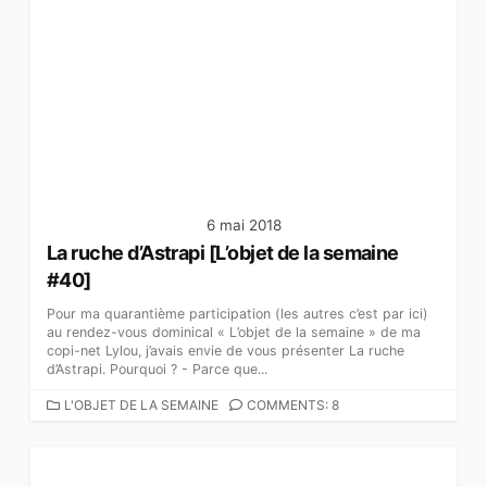
É
G
O
R
I
E
S
6 mai 2018
La ruche d’Astrapi [L’objet de la semaine
#40]
Pour ma quarantième participation (les autres c’est par ici)
au rendez-vous dominical « L’objet de la semaine » de ma
copi-net Lylou, j’avais envie de vous présenter La ruche
d’Astrapi. Pourquoi ? - Parce que...
C
L'OBJET DE LA SEMAINE
COMMENTS: 8
A
T
É