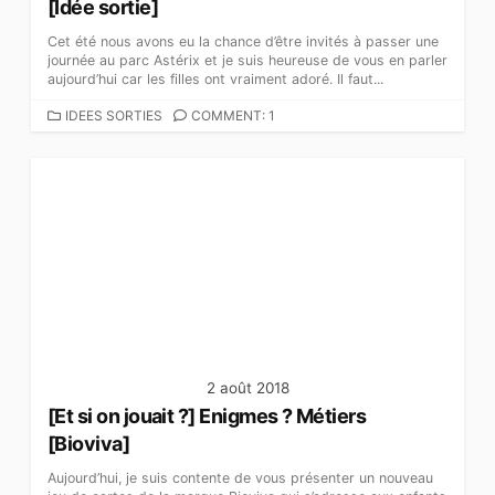
[Idée sortie]
Cet été nous avons eu la chance d’être invités à passer une
journée au parc Astérix et je suis heureuse de vous en parler
aujourd’hui car les filles ont vraiment adoré. Il faut...
C
IDEES SORTIES
COMMENT: 1
A
T
É
G
O
R
I
E
S
2 août 2018
[Et si on jouait ?] Enigmes ? Métiers
[Bioviva]
Aujourd’hui, je suis contente de vous présenter un nouveau