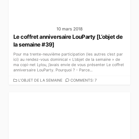
S
10 mars 2018
Le coffret anniversaire LouParty [L’objet de
la semaine #39]
Pour ma trente-neuvième participation (les autres c’est par
ici) au rendez-vous dominical « L’objet de la semaine » de
ma copi-net Lylou, j’avais envie de vous présenter Le coffret
anniversaire LouParty. Pourquoi ? - Parce...
C
L'OBJET DE LA SEMAINE
COMMENTS: 7
A
T
É
G
O
R
I
E
S