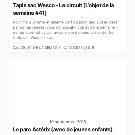
Tapis sac Wesco - Le circuit [L’objet de la
semaine #41]
Pour ma quarante et unième participation (les autres c’est
par ici) au rendez-vous dominical « L’objet de la semaine »
de ma copi-net Lylou, j’avais envie de vous présenter Le
tapis sac Wesco - Le...
C
L'OBJET DE LA SEMAINE
COMMENTS: 6
A
T
É
G
O
R
I
E
S
10 septembre 2018
Le parc Astérix (avec de jeunes enfants)