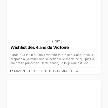
G
O
R
I
E
S
3 mai 2018
Wishlist des 4 ans de Victoire
Parce qu’à la fin du mois Victoire fêtera ses 4 ans, je vous
propose aujourd’hui une sélection wishlist de ce qui plaît à
ma petite princesse. Cette année, Le loup (qui est son...
C
MAM'ZELLE BABOU'S LIFE
COMMENTS: 4
A
T
É
G
O
R
I
E