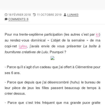
P
18 FÉVRIER 2018
L
11 OCTOBRE 2019
A
LUNA63
U
COMMENTS: 6
A
U
B
S
T
L
T
E
I
M
U
Pour ma trente-septième participation (les autres c’est par
ici
)
S
O
R
au rendez-vous dominical « L’objet de la semaine » de ma
H
D
copi-net
Lylou
, j’avais envie de vous présenter
La boîte à
E
I
D
F
fournitures créatives de Lulu
. Pourquoi ?
D
I
A
E
T
D
- Parce qu’il s’agit d’un cadeau que j’ai offert à Clémentine pour
E
D
ses 6 ans.
A
T
- Parce que depuis que j’ai désencombré (huhu) le bureau de
E
leur pièce de jeux les filles passent beaucoup de temps à
créer dessus.
- Parce que c’est très fréquent que ma grande puce gratte