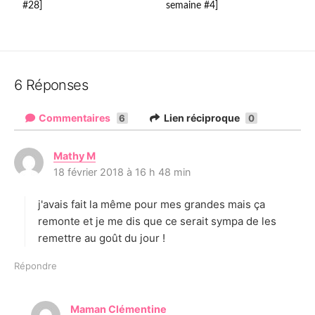
#28]
semaine #4]
6 Réponses
Commentaires
Lien réciproque
6
0
Mathy M
d
18 février 2018 à 16 h 48 min
i
t
j'avais fait la même pour mes grandes mais ça
:
remonte et je me dis que ce serait sympa de les
remettre au goût du jour !
Répondre
Maman Clémentine
d