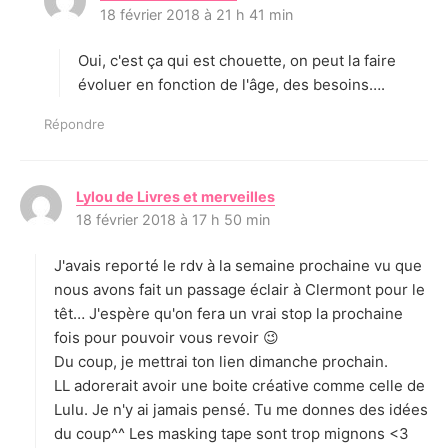
18 février 2018 à 21 h 41 min
i
t
Oui, c'est ça qui est chouette, on peut la faire
:
évoluer en fonction de l'âge, des besoins….
Répondre
Lylou de Livres et merveilles
d
18 février 2018 à 17 h 50 min
i
t
J'avais reporté le rdv à la semaine prochaine vu que
:
nous avons fait un passage éclair à Clermont pour le
têt… J'espère qu'on fera un vrai stop la prochaine
fois pour pouvoir vous revoir 😉
Du coup, je mettrai ton lien dimanche prochain.
LL adorerait avoir une boite créative comme celle de
Lulu. Je n'y ai jamais pensé. Tu me donnes des idées
du coup^^ Les masking tape sont trop mignons <3