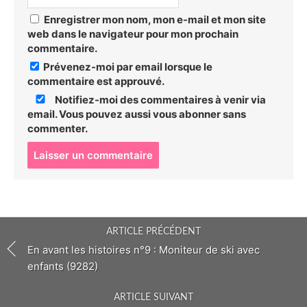
Enregistrer mon nom, mon e-mail et mon site
web dans le navigateur pour mon prochain
commentaire.
Prévenez-moi par email lorsque le
commentaire est approuvé.
Notifiez-moi des commentaires à venir via
email. Vous pouvez aussi
vous abonner
sans
commenter.
P
o
s
t
c
o
ARTICLE PRÉCÉDENT
m
m
En avant les histoires n°9 : Moniteur de ski avec
e
enfants (9282)
n
t
ARTICLE SUIVANT