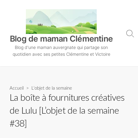
S
k
i
p
t
S
Blog de maman Clémentine
o
e
Blog d'une maman auvergnate qui partage son
a
c
r
quotidien avec ses petites Clémentine et Victoire
o
c
n
h
T
t
o
e
g
n
Accueil
>
L'objet de la semaine
g
l
t
La boîte à fournitures créatives
e
de Lulu [L’objet de la semaine
#38]