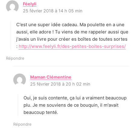
Féelyli
d
25 février 2018 à 14 h 05 min
i
t
C'est une super idée cadeau. Ma poulette en a une
:
aussi, elle adore ! Tu viens de me rappeler aussi que
j'avais un livre pour créer es boîtes de toutes sortes
:
http://www.feelyli.fr/des-petites-boites-surprises/
Répondre
Maman Clémentine
d
25 février 2018 à 20 h 02 min
i
t
Oui, je suis contente, ça lui a vraiment beaucoup
:
plu. Je me souviens de ce bouquin, il m'avait
beaucoup tenté.
Répondre