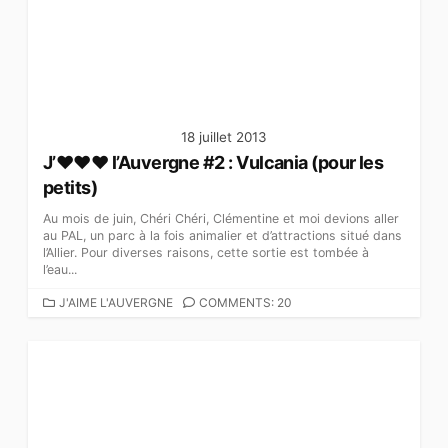
R
I
E
S
18 juillet 2013
J’♥♥♥ l’Auvergne #2 : Vulcania (pour les
petits)
Au mois de juin, Chéri Chéri, Clémentine et moi devions aller
au PAL, un parc à la fois animalier et d’attractions situé dans
l’Allier. Pour diverses raisons, cette sortie est tombée à
l’eau...
C
J'AIME L'AUVERGNE
COMMENTS: 20
A
T
É
G
O
R
I