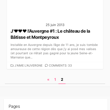
E
S
25 juin 2013
J’♥♥♥ l’Auvergne #1 : Le château de la
Bâtisse et Montpeyroux
Installée en Auvergne depuis l’âge de 11 ans, je suis tombée
amoureuse de cette région dès que j’y ai posé mes valises
(et pourtant ce n’était pas gagné pour la jeune Seine-et-
Marnaise que...
C
J'AIME L'AUVERGNE
COMMENTS: 33
A
T
N
«
1
2
É
G
a
O
v
R
I
i
E
Pages
S