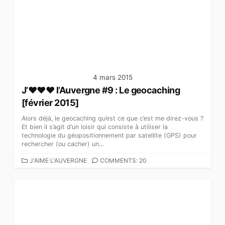
O
R
I
E
S
4 mars 2015
J’♥♥♥ l’Auvergne #9 : Le geocaching
[février 2015]
Alors déjà, le geocaching qu’est ce que c’est me direz-vous ?
Et bien il s’agit d’un loisir qui consiste à utiliser la
technologie du géopositionnement par satellite (GPS) pour
rechercher (ou cacher) un...
C
J'AIME L'AUVERGNE
COMMENTS: 20
A
T
É
G
O
R