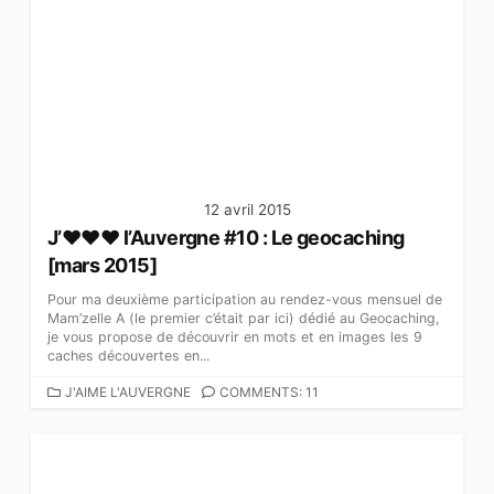
12 avril 2015
J’♥♥♥ l’Auvergne #10 : Le geocaching
[mars 2015]
Pour ma deuxième participation au rendez-vous mensuel de
Mam’zelle A (le premier c’était par ici) dédié au Geocaching,
je vous propose de découvrir en mots et en images les 9
caches découvertes en...
C
J'AIME L'AUVERGNE
COMMENTS: 11
A
T
É
G