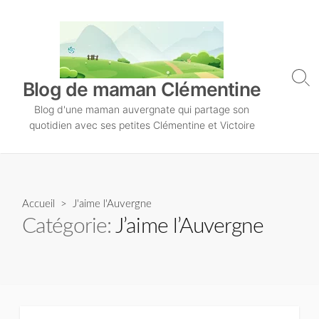
S
k
i
p
t
S
Blog de maman Clémentine
o
e
Blog d'une maman auvergnate qui partage son
a
c
r
quotidien avec ses petites Clémentine et Victoire
o
c
n
h
T
t
o
e
g
n
Accueil
> J'aime l'Auvergne
g
l
t
Catégorie:
J’aime l’Auvergne
e