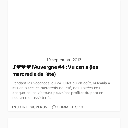
T
É
G
O
R
I
E
S
19 septembre 2013
J’♥♥♥ l’Auvergne #4 : Vulcania (les
mercredis de l’été)
Pendant les vacances, du 24 juillet au 28 août, Vulcania a
mis en place les mercredis de l’été, des soirées lors
desquelles les visiteurs pouvaient profiter du parc en
nocturne et assister à...
C
J'AIME L'AUVERGNE
COMMENTS: 10
A
T
É