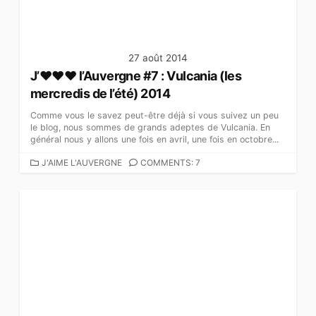
S
27 août 2014
J’♥♥♥ l’Auvergne #7 : Vulcania (les
mercredis de l’été) 2014
Comme vous le savez peut-être déjà si vous suivez un peu
le blog, nous sommes de grands adeptes de Vulcania. En
général nous y allons une fois en avril, une fois en octobre...
C
J'AIME L'AUVERGNE
COMMENTS: 7
A
T
É
G
O
R
I
E
S