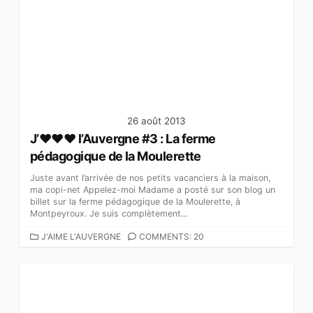
G
O
R
I
E
S
26 août 2013
J’♥♥♥ l’Auvergne #3 : La ferme
pédagogique de la Moulerette
Juste avant l’arrivée de nos petits vacanciers à la maison,
ma copi-net Appelez-moi Madame a posté sur son blog un
billet sur la ferme pédagogique de la Moulerette, à
Montpeyroux. Je suis complètement...
C
J'AIME L'AUVERGNE
COMMENTS: 20
A
T
É
G
O