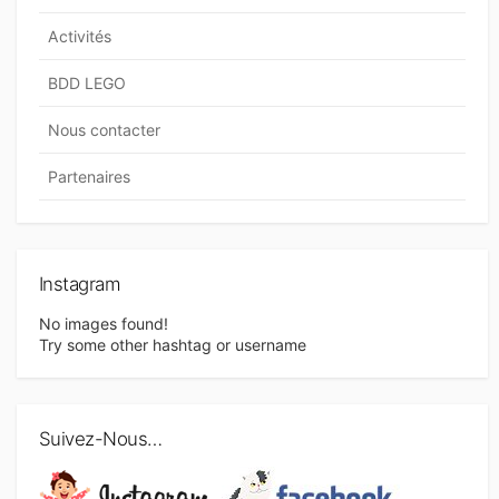
g
a
Activités
t
BDD LEGO
i
Nous contacter
o
n
Partenaires
d
e
s
Instagram
a
No images found!
Try some other hashtag or username
r
t
i
Suivez-Nous…
c