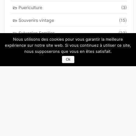
Puericulture
(3)
Souvenirs vintage
(15)
Sylvanian Families
(23)
Nous utilisons des cookies pour vous garantir la meilleure
expérience sur notre site web. Si vous continuez à utiliser ce site,
Top cinq
(44)
nous supposerons que vous en êtes satisfait.
Une petite tranche
(31)
Ok
Vie de maman geek
(50)
Vive les Duplo et Lego
(49)
©2012-2021
Blog de maman Clémentine