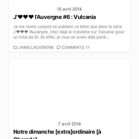
15 avril 2014
J’♥♥♥ l’Auvergne #6 : Vulcania
Je me rends compte en publiant ce billet que dans la série
J’♥♥♥ l’Auvergne, c’est déjà le troisième sur Vulcania (pour
un total de 6). En effet, je vous en avais déjà parlé...
C
J'AIME L'AUVERGNE
COMMENTS: 11
A
T
É
G
O
R
I
E
S
7 avril 2014
Notre dimanche [extra]ordinaire [à