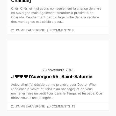
Charade]
Chéri Chéri et moi avons non seulement la chance de vivre
en Auvergne mais également d’habiter à proximité de
Charade. Ce charmant petit village niché dans la verdure
des montagnes est célèbre pour...
C
J'AIME L'AUVERGNE
COMMENTS: 8
A
T
É
G
O
R
I
E
29 novembre 2013
S
J’♥♥♥ l’Auvergne #5 : Saint-Saturnin
Aujourd’hui, j’ai décidé de me prendre pour Doctor Who
(dédicace à Velvet et KrisTin au passage) et de vous
emmener faire un petit tour dans le Temps et l’espace. Que
diriez-vous d’une plongée...
C
J'AIME L'AUVERGNE
COMMENTS: 13
A