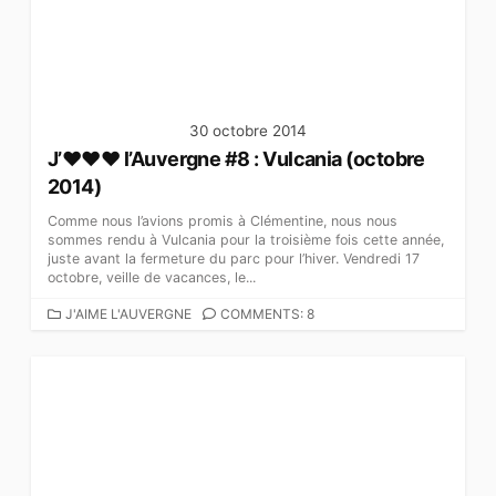
I
E
S
30 octobre 2014
J’♥♥♥ l’Auvergne #8 : Vulcania (octobre
2014)
Comme nous l’avions promis à Clémentine, nous nous
sommes rendu à Vulcania pour la troisième fois cette année,
juste avant la fermeture du parc pour l’hiver. Vendredi 17
octobre, veille de vacances, le...
C
J'AIME L'AUVERGNE
COMMENTS: 8
A
T
É
G
O
R
I
E