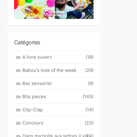
Catégories
A livre ouvert
(18)
Babou's look of the week
(29)
Bac sensoriel
(9)
Bits pieces
(145)
Clip-Clap
(14)
Concours
(23)
Dans ma boîte aux lettres il y a
(24)