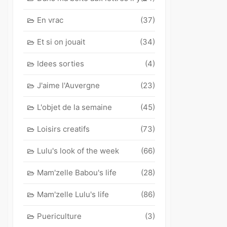
En vrac
(37)
Et si on jouait
(34)
Idees sorties
(4)
J'aime l'Auvergne
(23)
L'objet de la semaine
(45)
Loisirs creatifs
(73)
Lulu's look of the week
(66)
Mam'zelle Babou's life
(28)
Mam'zelle Lulu's life
(86)
Puericulture
(3)