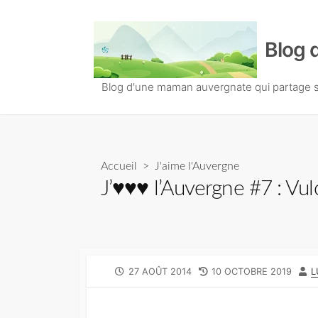
S
k
Blog 
i
p
t
Blog d'une maman auvergnate qui partage so
o
c
o
n
Accueil
>
J'aime l'Auvergne
t
J’♥♥♥ l’Auvergne #7 : Vul
e
n
t
P
27 AOÛT 2014
L
10 OCTOBRE 2019
A
L
U
A
U
B
S
T
L
T
E