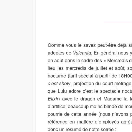
I
M
U
S
O
R
H
D
E
I
D
F
D
I
A
E
Comme vous le savez peut-être déjà s
T
D
E
D
adeptes de
Vulcania
. En général nous y 
A
en août dans le cadre des « Mercredis d
T
lieu les mercredis de juillet et août, s
E
nocturne (tarif spécial à partir de 18H0
c’est show
, projection du court-métrag
que Lulu adore c’est le spectacle noc
Elixir
) avec le dragon et Madame la l
d’artifice, beaucoup moins blindé de mon
pourrie de cette année (nous n’avons p
référence en matière d’employés agréab
donc un résumé de notre soirée :