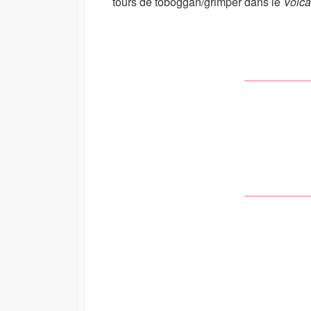
tours de toboggan/grimper dans le
Volc