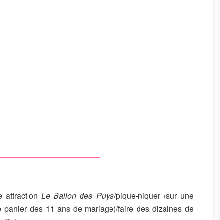
e attraction
Le Ballon des Puys
/pique-niquer (sur une
e panier des 11 ans de mariage)/faire des dizaines de