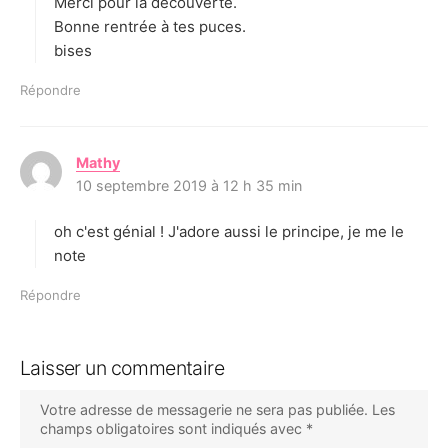
Merci pour la découverte.
Bonne rentrée à tes puces.
bises
Répondre
Mathy
d
10 septembre 2019 à 12 h 35 min
i
t
oh c'est génial ! J'adore aussi le principe, je me le
:
note
Répondre
Laisser un commentaire
Votre adresse de messagerie ne sera pas publiée.
Les
champs obligatoires sont indiqués avec
*