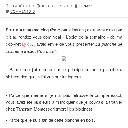
P
31 AOÛT 2019
L
10 OCTOBRE 2019
A
LUNA63
U
COMMENTS: 3
A
U
B
S
T
L
T
E
I
M
U
Pour ma quarante-cinquième participation (les autres c’est par
S
O
R
ici
) au rendez-vous dominical « L’objet de la semaine » de ma
H
D
copi-net
Lylou
, j’avais envie de vous présenter
La planche de
E
I
D
F
chiffres à tracer
. Pourquoi ?
D
I
A
E
T
D
- Parce que j’ai craqué sur le principe de cette planche à
E
D
chiffres dès que je l’ai vue sur Instagram
A
T
.
E
- Parce que même si je n’ai pas retrouvé le compte exact,
vous avez été plusieurs à m’indiquer que je pouvais la trouver
chez Tangram Montessori (merci les blopines).
- Parce que je suis fan de cette planche en bois.