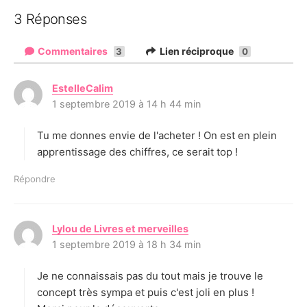
3 Réponses
Commentaires
Lien réciproque
3
0
EstelleCalim
d
1 septembre 2019 à 14 h 44 min
i
t
Tu me donnes envie de l'acheter ! On est en plein
:
apprentissage des chiffres, ce serait top !
Répondre
Lylou de Livres et merveilles
d
1 septembre 2019 à 18 h 34 min
i
t
Je ne connaissais pas du tout mais je trouve le
:
concept très sympa et puis c'est joli en plus !