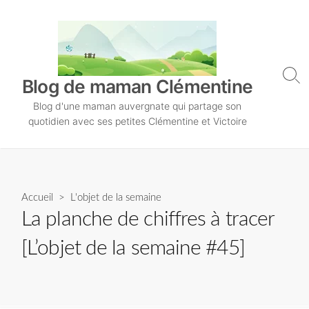
S
k
i
p
t
S
Blog de maman Clémentine
o
e
Blog d'une maman auvergnate qui partage son
a
c
r
quotidien avec ses petites Clémentine et Victoire
o
c
n
h
T
t
o
e
g
n
Accueil
>
L'objet de la semaine
g
l
t
La planche de chiffres à tracer
e
[L’objet de la semaine #45]