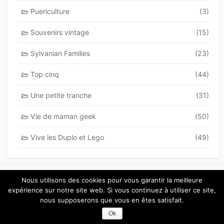
Puericulture
(3)
Souvenirs vintage
(15)
Sylvanian Families
(23)
Top cinq
(44)
Une petite tranche
(31)
Vie de maman geek
(50)
Vive les Duplo et Lego
(49)
Nous utilisons des cookies pour vous garantir la meilleure
expérience sur notre site web. Si vous continuez à utiliser ce site,
nous supposerons que vous en êtes satisfait.
©2012-2021
Blog de maman Clémentine
Ok