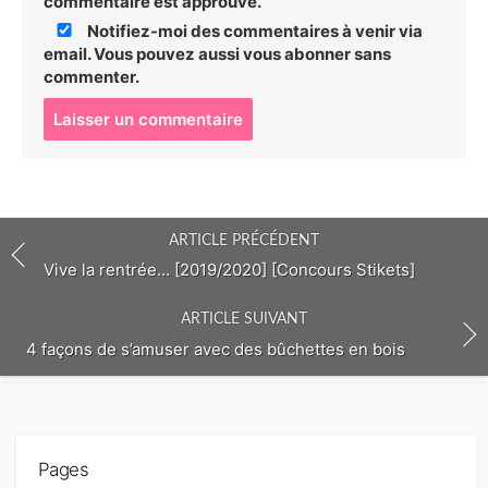
commentaire est approuvé.
Notifiez-moi des commentaires à venir via
email. Vous pouvez aussi
vous abonner
sans
commenter.
P
o
s
t
c
o
ARTICLE PRÉCÉDENT
m
m
Vive la rentrée… [2019/2020] [Concours Stikets]
e
n
ARTICLE SUIVANT
t
4 façons de s’amuser avec des bûchettes en bois
Pages