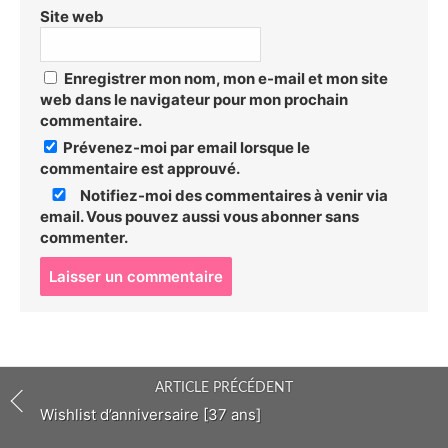
Site web
Enregistrer mon nom, mon e-mail et mon site
web dans le navigateur pour mon prochain
commentaire.
Prévenez-moi par email lorsque le
commentaire est approuvé.
Notifiez-moi des commentaires à venir via
email. Vous pouvez aussi
vous abonner
sans
commenter.
P
o
s
t
c
o
ARTICLE PRÉCÉDENT
m
m
Wishlist d’anniversaire [37 ans]
e