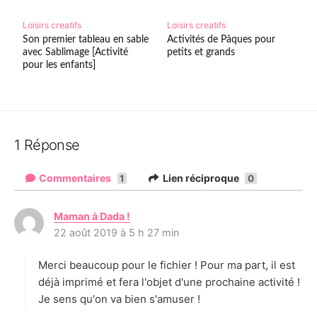
Loisirs creatifs
Loisirs creatifs
Son premier tableau en sable
Activités de Pâques pour
avec Sablimage [Activité
petits et grands
pour les enfants]
1 Réponse
Commentaires
Lien réciproque
1
0
Maman à Dada !
d
22 août 2019 à 5 h 27 min
i
t
Merci beaucoup pour le fichier ! Pour ma part, il est
:
déjà imprimé et fera l'objet d'une prochaine activité !
Je sens qu'on va bien s'amuser !