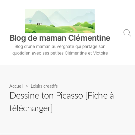
S
k
i
p
t
S
Blog de maman Clémentine
o
e
Blog d'une maman auvergnate qui partage son
a
c
r
quotidien avec ses petites Clémentine et Victoire
o
c
n
h
T
t
o
e
g
n
Accueil
>
Loisirs creatifs
g
l
t
Dessine ton Picasso [Fiche à
e
télécharger]