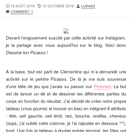
P
19 AOÛT 2019
L
10 OCTOBRE 2019
A
LUNA63
U
COMMENT: 1
A
U
B
S
T
L
T
E
I
M
U
S
O
R
Devant l’engouement suscité par cette activité sur Instagram,
H
D
je la partage avec vous aujourd’hui sur le blog. Voici donc
E
I
D
F
Dessine ton Picasso
!
D
I
A
E
T
D
A la base, tout est parti de Clémentine qui m’a demandé une
E
D
activité sur le peintre Picasso. De là je me suis souvenue
A
T
d’une idée de jeu que j’avais vu passer sur
Pinterest
. Le but
E
est de lancer un dé et de dessiner les différentes parties du
corps en fonction du résultat. J’ai décidé de créer notre propre
tableau (vous pourrez le trouver en bas) en intégrant 8 attributs
: tête, oeil gauche, oeil droit, nez, bouche, oreilles, cheveux
(oups, j’ai oublié cette colonne, je l’ai rajoutée en dessous ^^),
fond. Une fois le tableau à double entrée terminé, les filles ont