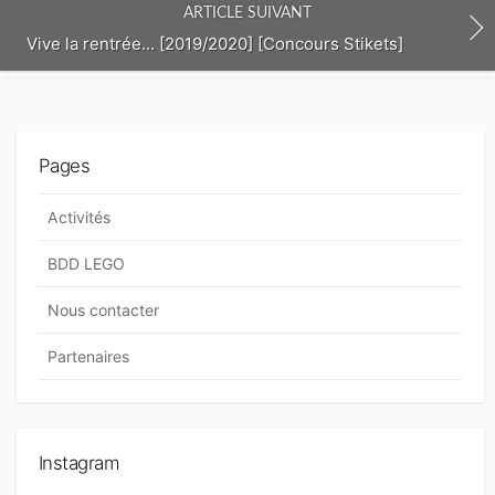
n
ARTICLE SUIVANT
t
Vive la rentrée… [2019/2020] [Concours Stikets]
Pages
Activités
BDD LEGO
Nous contacter
Partenaires
Instagram