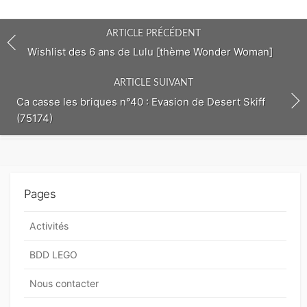
c
o
ARTICLE PRÉCÉDENT
m
m
Wishlist des 6 ans de Lulu [thème Wonder Woman]
e
n
ARTICLE SUIVANT
t
Ca casse les briques n°40 : Evasion de Desert Skiff
(75174)
Pages
Activités
BDD LEGO
Nous contacter