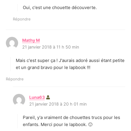
t
Oui, c'est une chouette découverte.
:
Répondre
Mathy M
d
21 janvier 2018 à 11 h 50 min
i
t
Mais c'est super ça ! J'aurais adoré aussi étant petite
:
et un grand bravo pour le lapbook !!!
Répondre
Luna63
d
21 janvier 2018 à 20 h 01 min
i
t
Pareil, y'a vraiment de chouettes trucs pour les
:
enfants. Merci pour le lapbook. 🙂