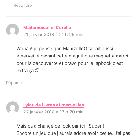
Répondre
Mademoiselle-Coralie
d
21 janvier 2018 à 21 h 25 min
i
t
Wouah! je pense que MamzelleG serait aussi
:
émerveillé devant cette magnifique maquette merci
pour la découverte et bravo pour le lapbook c'est
extra ça 🙂
Répondre
Lylou de Livres et merveilles
d
22 janvier 2018 à 17 h 20 min
i
t
Mais ça a changé de look par ici ! Super !
:
Encore un jeu que j'aurais adoré avoir petite. J'ai pas