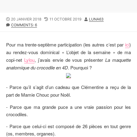
P
20 JANVIER 2018
L
11 OCTOBRE 2019
A
LUNA63
U
COMMENTS: 6
A
U
B
S
T
L
T
E
I
M
U
Pour ma trente-septième participation (les autres c’est par
ici
)
S
O
R
au rendez-vous dominical « L’objet de la semaine » de ma
H
D
copi-net
Lylou
, j’avais envie de vous présenter
La maquette
E
I
D
F
anatomique du crocodile en 4D
. Pourquoi ?
D
I
A
E
T
D
- Parce qu’il s’agit d’un cadeau que Clémentine a reçu de la
E
D
part de Mamie Chouc pour Noël.
A
T
- Parce que ma grande puce a une vraie passion pour les
E
crocodiles.
- Parce que celui-ci est composé de 26 pièces en tout genre
(os, membres, organes).