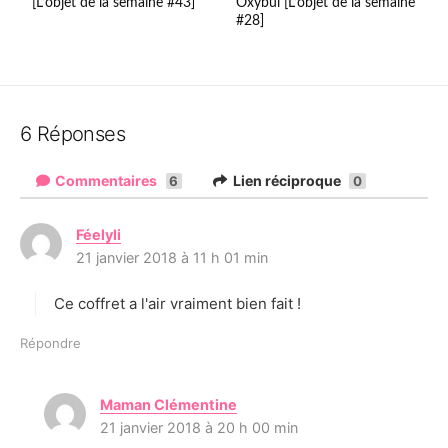
[L’objet de la semaine #43]
Oxybul [L’objet de la semaine
#28]
6 Réponses
Commentaires
Lien réciproque
6
0
Féelyli
d
21 janvier 2018 à 11 h 01 min
i
t
Ce coffret a l'air vraiment bien fait !
:
Répondre
Maman Clémentine
d
21 janvier 2018 à 20 h 00 min
i