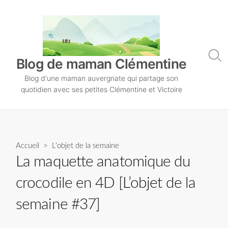
S
k
i
p
t
S
Blog de maman Clémentine
o
e
Blog d'une maman auvergnate qui partage son
a
c
r
quotidien avec ses petites Clémentine et Victoire
o
c
n
h
T
t
o
e
g
n
Accueil
>
L'objet de la semaine
g
l
t
La maquette anatomique du
e
crocodile en 4D [L’objet de la
semaine #37]