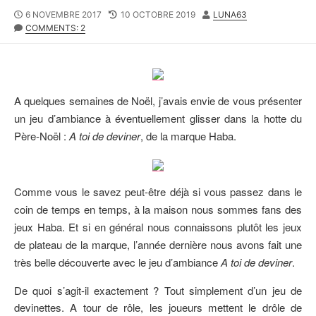
P
6 NOVEMBRE 2017
L
10 OCTOBRE 2019
A
LUNA63
U
COMMENTS: 2
A
U
B
S
T
L
T
E
I
M
U
S
O
R
H
D
A quelques semaines de Noël, j’avais envie de vous présenter
E
I
un jeu d’ambiance à éventuellement glisser dans la hotte du
D
F
Père-Noël :
A toi de deviner
, de la marque Haba.
D
I
A
E
T
D
E
D
A
Comme vous le savez peut-être déjà si vous passez dans le
T
coin de temps en temps, à la maison nous sommes fans des
E
jeux Haba. Et si en général nous connaissons plutôt les jeux
de plateau de la marque, l’année dernière nous avons fait une
très belle découverte avec le jeu d’ambiance
A toi de deviner
.
De quoi s’agit-il exactement ? Tout simplement d’un jeu de
devinettes. A tour de rôle, les joueurs mettent le drôle de