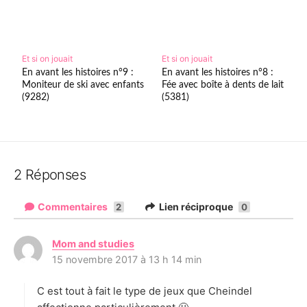
Et si on jouait
Et si on jouait
En avant les histoires n°9 :
En avant les histoires n°8 :
Moniteur de ski avec enfants
Fée avec boîte à dents de lait
(9282)
(5381)
2 Réponses
Commentaires
Lien réciproque
2
0
Mom and studies
d
15 novembre 2017 à 13 h 14 min
i
t
C est tout à fait le type de jeux que Cheindel
: