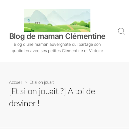
S
k
i
p
t
S
Blog de maman Clémentine
o
e
Blog d'une maman auvergnate qui partage son
a
c
r
quotidien avec ses petites Clémentine et Victoire
o
c
n
h
T
t
o
e
g
n
Accueil
>
Et si on jouait
g
l
t
[Et si on jouait ?] A toi de
e
deviner !