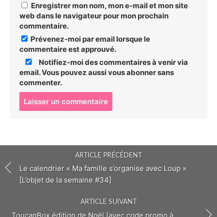
Enregistrer mon nom, mon e-mail et mon site
web dans le navigateur pour mon prochain
commentaire.
Prévenez-moi par email lorsque le
commentaire est approuvé.
Notifiez-moi des commentaires à venir via
email. Vous pouvez aussi
vous abonner
sans
commenter.
P
o
s
t
c
o
ARTICLE PRÉCÉDENT
m
m
Le calendrier « Ma famille s’organise avec Loup »
e
[L’objet de la semaine #34]
n
t
ARTICLE SUIVANT
ToucanBox édition de Noël [avec code promo à