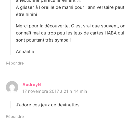
affectionne particulièrement 🙂
A glisser à l oreille de mami pour l anniversaire peut
être hihihi
Merci pour la découverte. C est vrai que souvent, on
connaît mal ou trop peu les jeux de cartes HABA qui
sont pourtant très sympa !
Annaelle
Répondre
AudreyN
d
17 novembre 2017 à 21 h 44 min
i
t
J'adore ces jeux de devinettes
:
Répondre