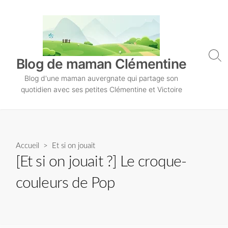
S
k
i
p
t
S
Blog de maman Clémentine
o
e
Blog d'une maman auvergnate qui partage son
a
c
r
quotidien avec ses petites Clémentine et Victoire
o
c
n
h
T
t
o
e
g
n
Accueil
>
Et si on jouait
g
l
t
[Et si on jouait ?] Le croque-
e
couleurs de Pop