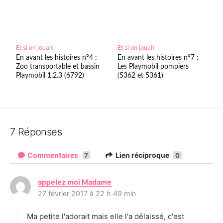
Et si on jouait
Et si on jouait
En avant les histoires n°4 :
En avant les histoires n°7 :
Zoo transportable et bassin
Les Playmobil pompiers
Playmobil 1.2.3 (6792)
(5362 et 5361)
7 Réponses
Commentaires
Lien réciproque
7
0
appelez moi Madame
d
27 février 2017 à 22 h 49 min
i
t
Ma petite l'adorait mais elle l'a délaissé, c'est
: