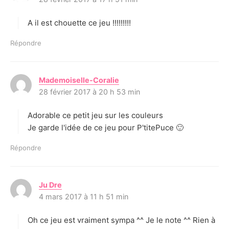
t
A il est chouette ce jeu !!!!!!!!!
:
Répondre
Mademoiselle-Coralie
d
28 février 2017 à 20 h 53 min
i
t
Adorable ce petit jeu sur les couleurs
:
Je garde l'idée de ce jeu pour P'titePuce 🙂
Répondre
Ju Dre
d
4 mars 2017 à 11 h 51 min
i
t
Oh ce jeu est vraiment sympa ^^ Je le note ^^ Rien à
: