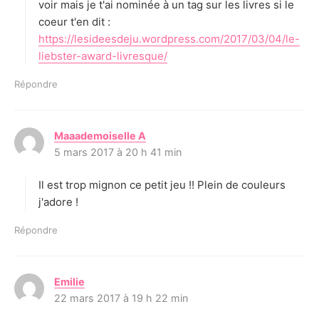
voir mais je t'ai nominée à un tag sur les livres si le
coeur t'en dit :
https://lesideesdeju.wordpress.com/2017/03/04/le-
liebster-award-livresque/
Répondre
Maaademoiselle A
d
5 mars 2017 à 20 h 41 min
i
t
Il est trop mignon ce petit jeu !! Plein de couleurs
:
j'adore !
Répondre
Emilie
d
22 mars 2017 à 19 h 22 min
i
t