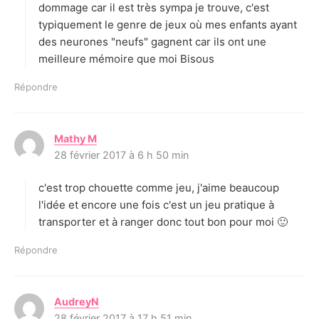
dommage car il est très sympa je trouve, c'est
typiquement le genre de jeux où mes enfants ayant
des neurones "neufs" gagnent car ils ont une
meilleure mémoire que moi Bisous
Répondre
Mathy M
d
28 février 2017 à 6 h 50 min
i
t
c'est trop chouette comme jeu, j'aime beaucoup
:
l'idée et encore une fois c'est un jeu pratique à
transporter et à ranger donc tout bon pour moi 🙂
Répondre
AudreyN
d
28 février 2017 à 17 h 51 min
i