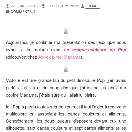
P
27 FÉVRIER 2017
L
10 OCTOBRE 2019
A
LUNA63
U
COMMENTS: 7
A
U
B
S
T
L
T
E
I
M
U
S
O
R
H
D
Aujourd’hui, je continue ma présentation des jeux que nous
E
I
avons à la maison avec
Le croque-couleurs de Pop
D
F
(découvert chez
Appelez-moi Madame
).
D
I
A
E
T
D
E
D
A
Victoire est une grande fan du petit dinosaure Pop (j’en avais
T
parlé ici et ici) et du coup dès que j’ai vu ce jeu chez ma
E
copine Madame, j’étais sûre qu’il allait lui plaire.
Ici, Pop a perdu toutes ses couleurs et il faut l’aider à redevenir
multicolore en associant les cartes couleurs et aliments.
Concrètement, les deux joueurs disposent devant eux une
silhouette, sept cartes couleurs et sept cartes aliments (elles