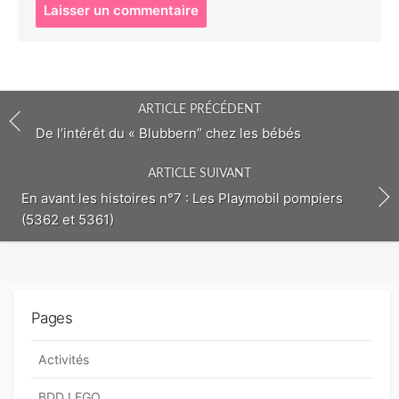
P
o
s
t
c
o
ARTICLE PRÉCÉDENT
m
m
De l’intérêt du « Blubbern” chez les bébés
e
n
ARTICLE SUIVANT
t
En avant les histoires n°7 : Les Playmobil pompiers
(5362 et 5361)
Pages
Activités
BDD LEGO