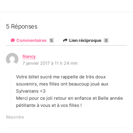
5 Réponses
Commentaires
Lien réciproque
5
0
Nancy
d
7 janvier 2017 à 11 h 24 min
i
t
Votre billet sucré me rappelle de très doux
:
souvenirs, mes filles ont beaucoup joué aux
Sylvanians <3
Merci pour ce joli retour en enfance et Belle année
pétillante à vous et à vos filles !
Répondre