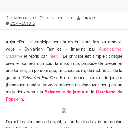
P
6 JANVIER 2017
L
10 OCTOBRE 2019
A
LUNA63
U
COMMENTS: 5
A
U
B
S
T
L
T
E
I
M
U
Aujourd’hui, je participe pour la dix-huitième fois au rendez-
S
O
R
vous « Sylvanian Families » imaginé par
Appelez-moi
H
D
Madame
et repris par
Féelyli
. Le principe est simple : chaque
E
I
D
F
premier samedi du mois, la miss nous propose de présenter
D
I
une famille, un personnage, un accessoire, du mobilier… de la
A
E
gamme
Sylvanian Families
. En ce premier samedi de janvier
T
D
E
D
(boooonne année), je vous propose de découvrir non pas un
A
mais deux sets : la
Balancelle de jardin
et le
Marchand de
T
Popcorn
.
E
Durant les vacances de Noël, j’ai eu la joie de voir ma copine