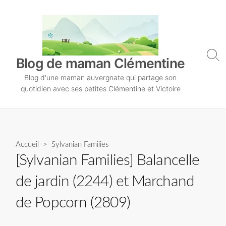
S
k
i
p
t
S
Blog de maman Clémentine
o
e
Blog d'une maman auvergnate qui partage son
a
c
r
quotidien avec ses petites Clémentine et Victoire
o
c
n
h
T
t
o
e
g
n
Accueil
>
Sylvanian Families
g
l
t
[Sylvanian Families] Balancelle
e
de jardin (2244) et Marchand
de Popcorn (2809)