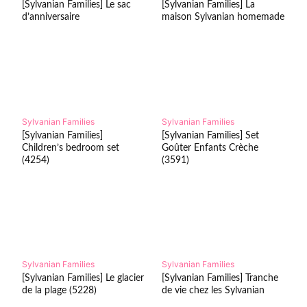
[Sylvanian Families] Le sac
[Sylvanian Families] La
d’anniversaire
maison Sylvanian homemade
Sylvanian Families
Sylvanian Families
[Sylvanian Families]
[Sylvanian Families] Set
Children’s bedroom set
Goûter Enfants Crèche
(4254)
(3591)
Sylvanian Families
Sylvanian Families
[Sylvanian Families] Le glacier
[Sylvanian Families] Tranche
de la plage (5228)
de vie chez les Sylvanian