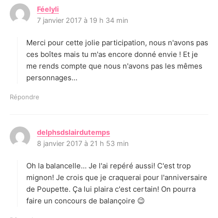
Féelyli
d
7 janvier 2017 à 19 h 34 min
i
t
Merci pour cette jolie participation, nous n'avons pas
:
ces boîtes mais tu m'as encore donné envie ! Et je
me rends compte que nous n'avons pas les mêmes
personnages…
Répondre
delphsdslairdutemps
d
8 janvier 2017 à 21 h 53 min
i
t
Oh la balancelle… Je l'ai repéré aussi! C'est trop
:
mignon! Je crois que je craquerai pour l'anniversaire
de Poupette. Ça lui plaira c'est certain! On pourra
faire un concours de balançoire 😉