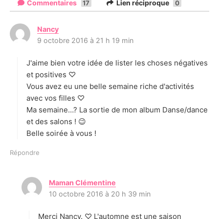
Commentaires
Lien réciproque
17
0
Nancy
d
9 octobre 2016 à 21 h 19 min
i
t
J'aime bien votre idée de lister les choses négatives
:
et positives ♡
Vous avez eu une belle semaine riche d'activités
avec vos filles ♡
Ma semaine…? La sortie de mon album Danse/dance
et des salons ! 😉
Belle soirée à vous !
Répondre
Maman Clémentine
d
10 octobre 2016 à 20 h 39 min
i
t
Merci Nancy. ♡ L'automne est une saison
: