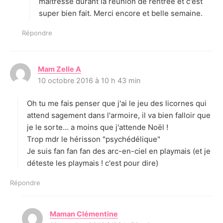
maîtresse durant la réunion de rentrée et c'est
super bien fait. Merci encore et belle semaine.
Répondre
Mam Zelle A
d
10 octobre 2016 à 10 h 43 min
i
t
Oh tu me fais penser que j'ai le jeu des licornes qui
:
attend sagement dans l'armoire, il va bien falloir que
je le sorte… a moins que j'attende Noël !
Trop mdr le hérisson "psychédélique"
Je suis fan fan fan des arc-en-ciel en playmais (et je
déteste les playmais ! c'est pour dire)
Répondre
Maman Clémentine
d