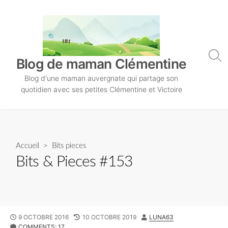
S
k
i
p
t
S
Blog de maman Clémentine
o
e
Blog d'une maman auvergnate qui partage son
a
c
r
quotidien avec ses petites Clémentine et Victoire
o
c
n
h
T
t
o
e
g
n
Accueil
>
Bits pieces
g
l
t
Bits & Pieces #153
e
P
9 OCTOBRE 2016
L
10 OCTOBRE 2019
A
LUNA63
U
COMMENTS: 17
A
U