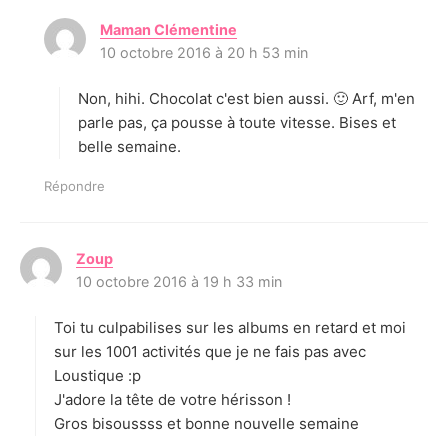
Maman Clémentine
d
10 octobre 2016 à 20 h 53 min
i
t
Non, hihi. Chocolat c'est bien aussi. 🙂 Arf, m'en
:
parle pas, ça pousse à toute vitesse. Bises et
belle semaine.
Répondre
Zoup
d
10 octobre 2016 à 19 h 33 min
i
t
Toi tu culpabilises sur les albums en retard et moi
:
sur les 1001 activités que je ne fais pas avec
Loustique :p
J'adore la tête de votre hérisson !
Gros bisoussss et bonne nouvelle semaine