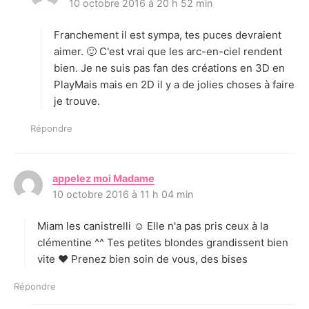
10 octobre 2016 à 20 h 52 min
i
t
Franchement il est sympa, tes puces devraient
:
aimer. 🙂 C'est vrai que les arc-en-ciel rendent
bien. Je ne suis pas fan des créations en 3D en
PlayMais mais en 2D il y a de jolies choses à faire
je trouve.
Répondre
appelez moi Madame
d
10 octobre 2016 à 11 h 04 min
i
t
Miam les canistrelli ☺ Elle n'a pas pris ceux à la
:
clémentine ^^ Tes petites blondes grandissent bien
vite ♥ Prenez bien soin de vous, des bises
Répondre