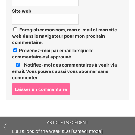
Site web
Enregistrer mon nom, mon e-mail et mon site
web dans le navigateur pour mon prochain
commentaire.
Prévenez-moi par email lorsque le
commentaire est approuvé.
Notifiez-moi des commentaires à venir via
email. Vous pouvez aussi
vous abonner
sans
commenter.
P
o
s
t
c
o
ARTICLE PRÉCÉDENT
m
m
Lulu’s look of the week #60 [samedi mode]