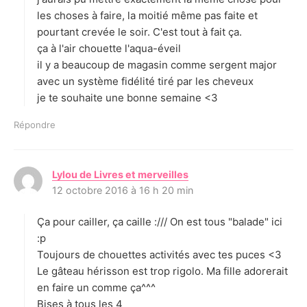
les choses à faire, la moitié même pas faite et
pourtant crevée le soir. C'est tout à fait ça.
ça à l'air chouette l'aqua-éveil
il y a beaucoup de magasin comme sergent major
avec un système fidélité tiré par les cheveux
je te souhaite une bonne semaine <3
Répondre
Lylou de Livres et merveilles
d
12 octobre 2016 à 16 h 20 min
i
t
Ça pour cailler, ça caille :/// On est tous "balade" ici
:
:p
Toujours de chouettes activités avec tes puces <3
Le gâteau hérisson est trop rigolo. Ma fille adorerait
en faire un comme ça^^^
Bises à tous les 4