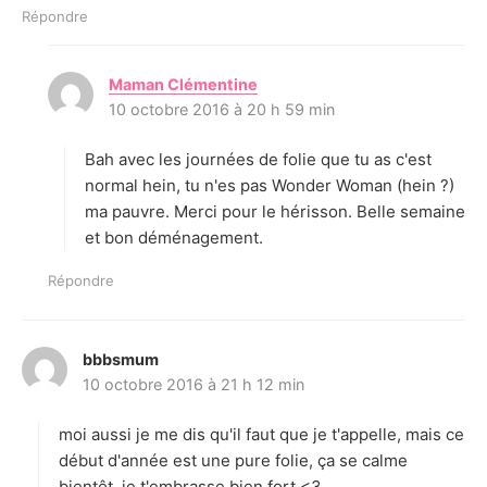
Répondre
Maman Clémentine
d
10 octobre 2016 à 20 h 59 min
i
t
Bah avec les journées de folie que tu as c'est
:
normal hein, tu n'es pas Wonder Woman (hein ?)
ma pauvre. Merci pour le hérisson. Belle semaine
et bon déménagement.
Répondre
bbbsmum
d
10 octobre 2016 à 21 h 12 min
i
t
moi aussi je me dis qu'il faut que je t'appelle, mais ce
:
début d'année est une pure folie, ça se calme
bientôt, je t'embrasse bien fort <3