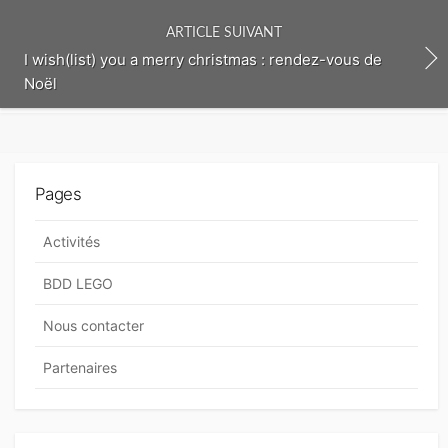
e
n
ARTICLE SUIVANT
t
I wish(list) you a merry christmas : rendez-vous de
Noël
Pages
Activités
BDD LEGO
Nous contacter
Partenaires