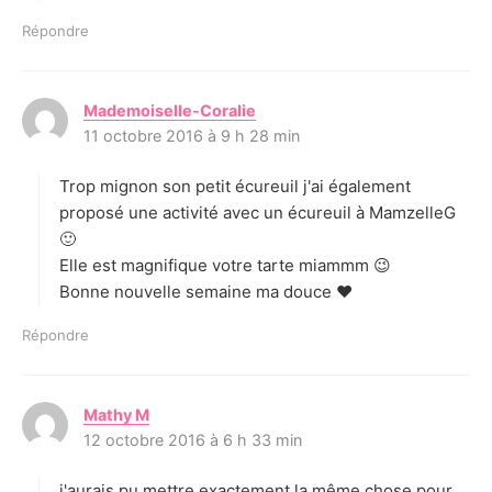
Répondre
Mademoiselle-Coralie
d
11 octobre 2016 à 9 h 28 min
i
t
Trop mignon son petit écureuil j'ai également
:
proposé une activité avec un écureuil à MamzelleG
🙂
Elle est magnifique votre tarte miammm 😉
Bonne nouvelle semaine ma douce ♥
Répondre
Mathy M
d
12 octobre 2016 à 6 h 33 min
i
t
j'aurais pu mettre exactement la même chose pour
: