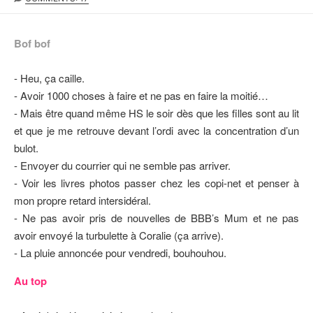
B
S
T
L
T
E
I
M
U
Bof bof
S
O
R
H
D
- Heu, ça caille.
E
I
D
F
- Avoir 1000 choses à faire et ne pas en faire la moitié…
D
I
- Mais être quand même HS le soir dès que les filles sont au lit
A
E
et que je me retrouve devant l’ordi avec la concentration d’un
T
D
E
D
bulot.
A
- Envoyer du courrier qui ne semble pas arriver.
T
- Voir les livres photos passer chez les copi-net et penser à
E
mon propre retard intersidéral.
- Ne pas avoir pris de nouvelles de BBB’s Mum et ne pas
avoir envoyé la turbulette à Coralie (ça arrive).
- La pluie annoncée pour vendredi, bouhouhou.
Au top