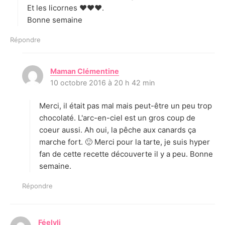
Et les licornes ❤️❤️❤️.
Bonne semaine
Répondre
Maman Clémentine
d
10 octobre 2016 à 20 h 42 min
i
t
Merci, il était pas mal mais peut-être un peu trop
:
chocolaté. L'arc-en-ciel est un gros coup de
coeur aussi. Ah oui, la pêche aux canards ça
marche fort. 🙂 Merci pour la tarte, je suis hyper
fan de cette recette découverte il y a peu. Bonne
semaine.
Répondre
Féelyli
d