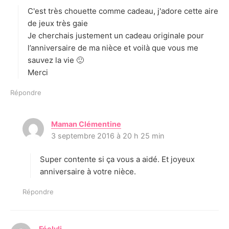
C'est très chouette comme cadeau, j'adore cette aire
:
de jeux très gaie
Je cherchais justement un cadeau originale pour
l’anniversaire de ma nièce et voilà que vous me
sauvez la vie 🙂
Merci
Répondre
Maman Clémentine
d
3 septembre 2016 à 20 h 25 min
i
t
Super contente si ça vous a aidé. Et joyeux
:
anniversaire à votre nièce.
Répondre
Féelyli
d