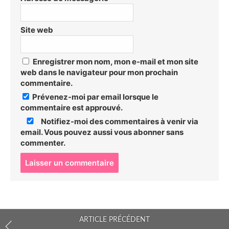
Site web
Enregistrer mon nom, mon e-mail et mon site
web dans le navigateur pour mon prochain
commentaire.
Prévenez-moi par email lorsque le
commentaire est approuvé.
Notifiez-moi des commentaires à venir via
email. Vous pouvez aussi
vous abonner
sans
commenter.
P
o
s
t
c
o
ARTICLE PRÉCÉDENT
m