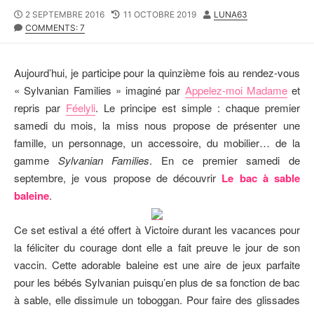
P
2 SEPTEMBRE 2016
L
11 OCTOBRE 2019
A
LUNA63
U
COMMENTS: 7
A
U
B
S
T
L
T
E
I
M
U
Aujourd’hui, je participe pour la quinzième fois au rendez-vous
S
O
R
« Sylvanian Families » imaginé par
Appelez-moi Madame
et
H
D
repris par
Féelyli
. Le principe est simple : chaque premier
E
I
D
F
samedi du mois, la miss nous propose de présenter une
D
I
famille, un personnage, un accessoire, du mobilier… de la
A
E
gamme
Sylvanian Families
. En ce premier samedi de
T
D
E
D
septembre, je vous propose de découvrir
Le bac à sable
A
baleine
.
T
E
Ce set estival a été offert à Victoire durant les vacances pour
la féliciter du courage dont elle a fait preuve le jour de son
vaccin. Cette adorable baleine est une aire de jeux parfaite
pour les bébés Sylvanian puisqu’en plus de sa fonction de bac
à sable, elle dissimule un toboggan. Pour faire des glissades