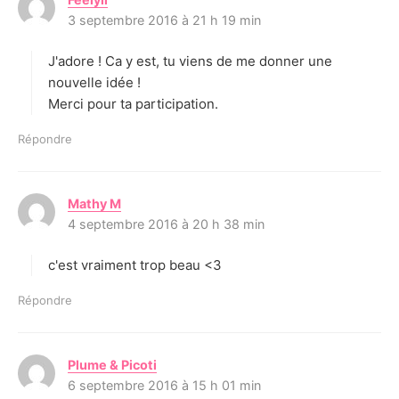
3 septembre 2016 à 21 h 19 min
i
t
J'adore ! Ca y est, tu viens de me donner une
:
nouvelle idée !
Merci pour ta participation.
Répondre
Mathy M
d
4 septembre 2016 à 20 h 38 min
i
t
c'est vraiment trop beau <3
:
Répondre
Plume & Picoti
d
6 septembre 2016 à 15 h 01 min
i