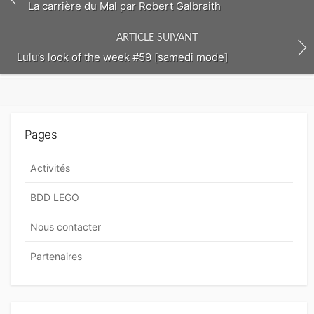
m
La carrière du Mal par Robert Galbraith
e
n
ARTICLE SUIVANT
t
Lulu’s look of the week #59 [samedi mode]
Pages
Activités
BDD LEGO
Nous contacter
Partenaires