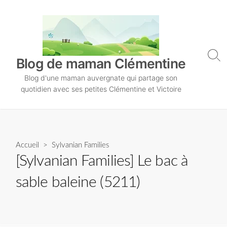
S
k
i
p
t
S
Blog de maman Clémentine
o
e
Blog d'une maman auvergnate qui partage son
a
c
r
quotidien avec ses petites Clémentine et Victoire
o
c
n
h
T
t
o
e
g
n
Accueil
>
Sylvanian Families
g
l
t
[Sylvanian Families] Le bac à
e
sable baleine (5211)