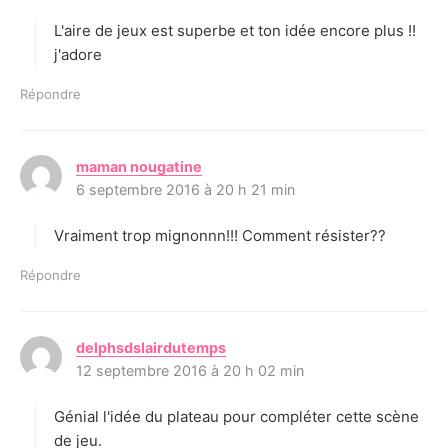
t
L'aire de jeux est superbe et ton idée encore plus !!
:
j'adore
Répondre
maman nougatine
d
6 septembre 2016 à 20 h 21 min
i
t
Vraiment trop mignonnn!!! Comment résister??
:
Répondre
delphsdslairdutemps
d
12 septembre 2016 à 20 h 02 min
i
t
Génial l'idée du plateau pour compléter cette scène
:
de jeu.