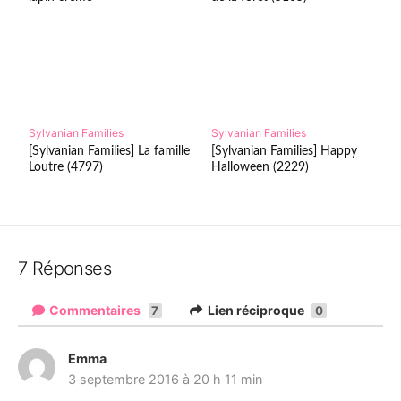
Sylvanian Families
Sylvanian Families
[Sylvanian Families] La famille
[Sylvanian Families] Happy
Loutre (4797)
Halloween (2229)
7 Réponses
Commentaires
Lien réciproque
7
0
Emma
d
3 septembre 2016 à 20 h 11 min
i
t