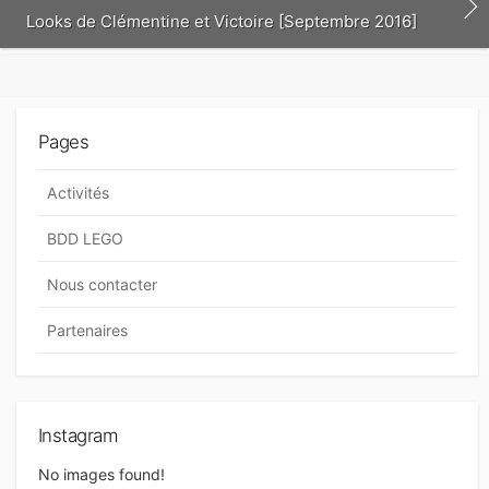
t
Looks de Clémentine et Victoire [Septembre 2016]
Pages
Activités
BDD LEGO
Nous contacter
Partenaires
Instagram
No images found!