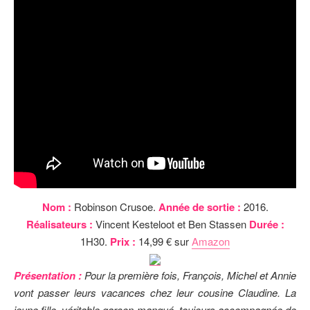
Nom :
Robinson Crusoe.
Année de sortie :
2016.
Réalisateurs :
Vincent Kesteloot et Ben Stassen
Durée :
1H30.
Prix :
14,99 € sur
Amazon
Présentation :
Pour la première fois, François, Michel et Annie
vont passer leurs vacances chez leur cousine Claudine. La
jeune fille, véritable garçon manqué, toujours accompagnée de