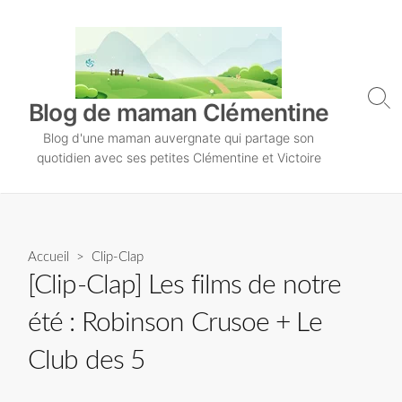
S
k
i
p
t
S
Blog de maman Clémentine
o
e
Blog d'une maman auvergnate qui partage son
a
c
r
quotidien avec ses petites Clémentine et Victoire
o
c
n
h
T
t
o
e
g
n
Accueil
>
Clip-Clap
g
l
t
[Clip-Clap] Les films de notre
e
été : Robinson Crusoe + Le
Club des 5