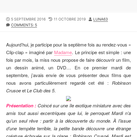
P
5 SEPTEMBRE 2016
L
11 OCTOBRE 2019
A
LUNA63
U
COMMENTS: 5
A
U
B
S
T
L
T
E
I
M
U
Aujourd’hui, je participe pour la septième fois au rendez-vous «
S
O
R
Clip-clap » imaginé par
Madame
. Le principe est simple : une
H
D
fois par mois, la miss nous propose de faire découvrir un film,
E
I
D
F
un dessin animé, un DVD… En ce premier mardi de
D
I
septembre, j’avais envie de vous présenter deux films que
A
E
nous avons particulièrement regardé cet été :
Robinson
T
D
E
D
Crusoe
et
Le Club des 5
.
A
T
Présentation :
Coincé sur une île exotique miniature avec des
E
amis tout aussi excentriques que lui, le perroquet Mardi n’a
qu’un seul rêve : partir à la découverte du monde. À l’issue
d’une tempête terrible, la petite bande découvre une étrange
créature échouée sur la plage : Robinson Crusoé. Mardi est