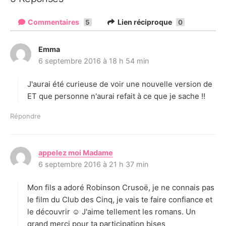
Commentaires
Lien réciproque
5
0
Emma
d
6 septembre 2016 à 18 h 54 min
i
t
J'aurai été curieuse de voir une nouvelle version de
:
ET que personne n'aurai refait à ce que je sache !!
Répondre
appelez moi Madame
d
6 septembre 2016 à 21 h 37 min
i
t
Mon fils a adoré Robinson Crusoë, je ne connais pas
:
le film du Club des Cinq, je vais te faire confiance et
le découvrir ☺ J'aime tellement les romans. Un
grand merci pour ta participation bises