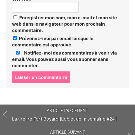
Enregistrer mon nom, mon e-mail et mon site
web dans le navigateur pour mon prochain
commentaire.
Prévenez-moi par email lorsque le
commentaire est approuvé.
Notifiez-moi des commentaires à venir via
email. Vous pouvez aussi
vous abonner
sans
commenter.
P
o
s
t
c
o
ARTICLE PRÉCÉDENT
m
m
La tirelire Fort Boyard [L’objet de la semaine #24]
e
n
ARTICLE SUIVANT