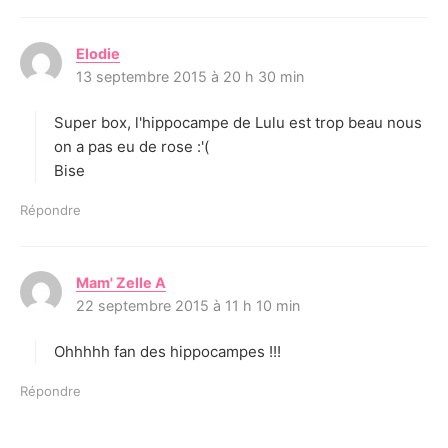
Elodie
d
13 septembre 2015 à 20 h 30 min
i
t
Super box, l'hippocampe de Lulu est trop beau nous
:
on a pas eu de rose :'(
Bise
Répondre
Mam' Zelle A
d
22 septembre 2015 à 11 h 10 min
i
t
Ohhhhh fan des hippocampes !!!
:
Répondre