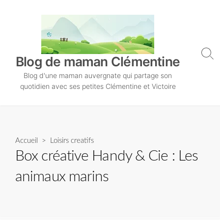
S
k
i
p
t
S
Blog de maman Clémentine
o
e
Blog d'une maman auvergnate qui partage son
a
c
r
quotidien avec ses petites Clémentine et Victoire
o
c
n
h
T
t
o
e
g
n
Accueil
>
Loisirs creatifs
g
l
t
Box créative Handy & Cie : Les
e
animaux marins