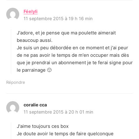
Féelyli
d
11 septembre 2015 à 19 h 16 min
i
t
J'adore, et je pense que ma poulette aimerait
:
beaucoup aussi.
Je suis un peu débordée en ce moment et j'ai peur
de ne pas avoir le temps de m'en occuper mais dès
que je prendrai un abonnement je te ferai signe pour
le parrainage 🙂
Répondre
coralie cca
d
11 septembre 2015 à 20 h 01 min
i
t
J'aime toujours ces box
:
Je doute avoir le temps de faire quelconque