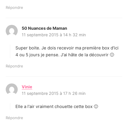
Répondre
50 Nuances de Maman
d
11 septembre 2015 à 14 h 32 min
i
t
Super boite. Je dois recevoir ma première box d'ici
:
4 ou 5 jours je pense. J'ai hâte de la découvrir 🙂
Répondre
Vinie
d
11 septembre 2015 à 17 h 26 min
i
t
Elle a l'air vraiment chouette cette box 🙂
:
Répondre