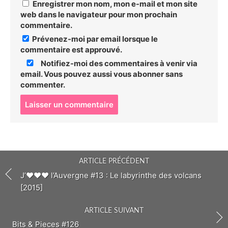
Enregistrer mon nom, mon e-mail et mon site
web dans le navigateur pour mon prochain
commentaire.
Prévenez-moi par email lorsque le
commentaire est approuvé.
Notifiez-moi des commentaires à venir via
email. Vous pouvez aussi
vous abonner
sans
commenter.
P
o
s
t
c
o
ARTICLE PRÉCÉDENT
m
m
J’♥♥♥ l’Auvergne #13 : Le labyrinthe des volcans
e
[2015]
n
t
ARTICLE SUIVANT
Bits & Pieces #126