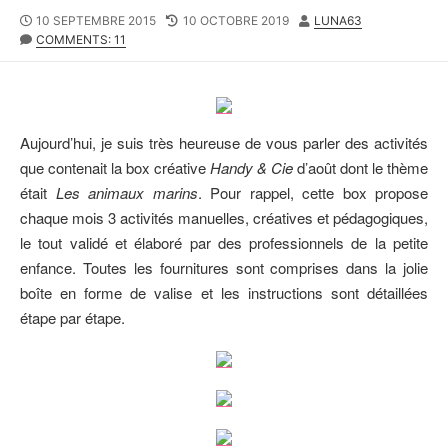
P
10 SEPTEMBRE 2015
L
10 OCTOBRE 2019
A
LUNA63
U
COMMENTS: 11
A
U
B
S
T
L
T
E
I
M
U
S
O
R
H
D
Aujourd’hui, je suis très heureuse de vous parler des activités
E
I
que contenait la box créative
Handy & Cie
d’août dont le thème
D
F
était
Les animaux marins
. Pour rappel, cette box propose
D
I
A
E
chaque mois 3 activités manuelles, créatives et pédagogiques,
T
D
le tout validé et élaboré par des professionnels de la petite
E
D
enfance. Toutes les fournitures sont comprises dans la jolie
A
T
boîte en forme de valise et les instructions sont détaillées
E
étape par étape.