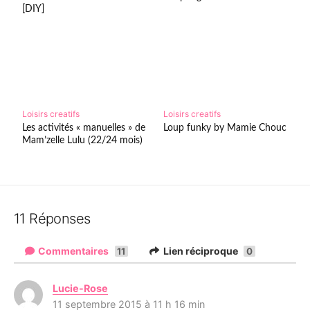
[DIY]
Loisirs creatifs
Loisirs creatifs
Les activités « manuelles » de
Loup funky by Mamie Chouc
Mam’zelle Lulu (22/24 mois)
11 Réponses
Commentaires
Lien réciproque
11
0
Lucie-Rose
d
11 septembre 2015 à 11 h 16 min
i