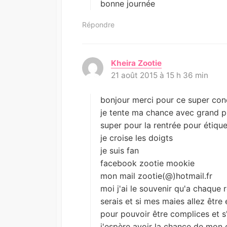
bonne journée
Répondre
Kheira Zootie
d
21 août 2015 à 15 h 36 min
i
t
:
bonjour merci pour ce super con
je tente ma chance avec grand pl
super pour la rentrée pour étique
je croise les doigts
je suis fan
facebook zootie mookie
mon mail zootie(@)hotmail.fr
moi j'ai le souvenir qu'a chaque 
serais et si mes maies allez être
pour pouvoir être complices et 
j'espère avoir la chance de mon 