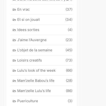
En vrac
(37)
Et si on jouait
(34)
Idees sorties
(4)
J'aime l'Auvergne
(23)
L'objet de la semaine
(45)
Loisirs creatifs
(73)
Lulu's look of the week
(66)
Mam'zelle Babou's life
(28)
Mam'zelle Lulu's life
(86)
Puericulture
(3)