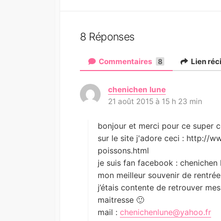
8 Réponses
Commentaires
Lien ré
8
chenichen lune
d
21 août 2015 à 15 h 23 min
i
t
:
bonjour et merci pour ce super c
sur le site j'adore ceci : http://w
poissons.html
je suis fan facebook : chenichen 
mon meilleur souvenir de rentrée e
j’étais contente de retrouver me
maitresse 🙂
mail :
chenichenlune@yahoo.fr