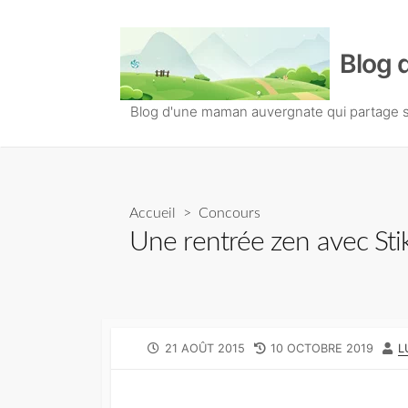
S
k
Blog 
i
p
t
Blog d'une maman auvergnate qui partage so
o
c
o
n
Accueil
>
Concours
t
Une rentrée zen avec Sti
e
n
t
P
21 AOÛT 2015
L
10 OCTOBRE 2019
A
L
U
A
U
B
S
T
L
T
E