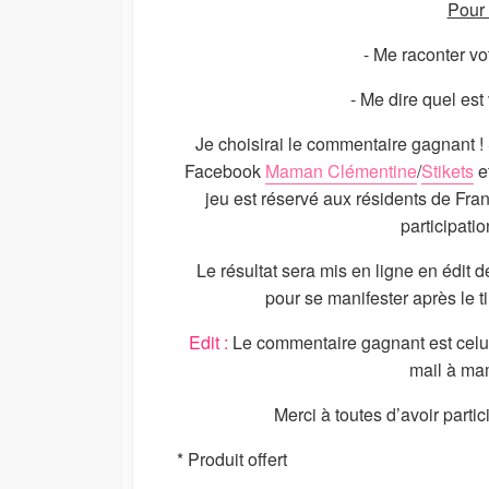
Pour c
- Me raconter vo
- Me dire quel est
Je choisirai le commentaire gagnant ! S
Facebook
Maman Clémentine
/
Stikets
et
jeu est réservé aux résidents de Fra
participatio
Le résultat sera mis en ligne en édit
pour se manifester après le t
Edit :
Le commentaire gagnant est celu
mail à
mam
Merci à toutes d’avoir parti
* Produit offert