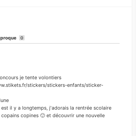
ciproque
0
oncours je tente volontiers
ww.stikets.fr/stickers/stickers-enfants/sticker-
lune
st il y a longtemps, j'adorais la rentrée scolaire
s copains copines 🙂 et découvrir une nouvelle