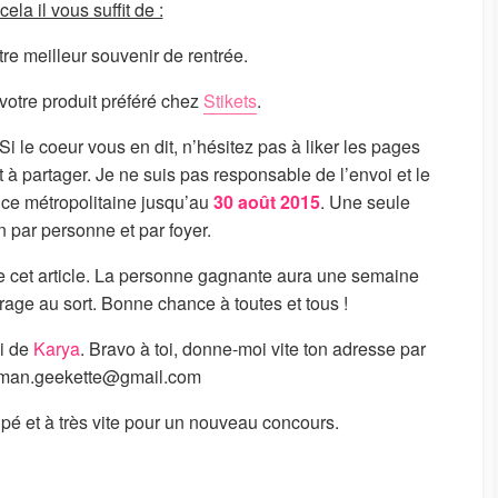
ela il vous suffit de :
tre meilleur souvenir de rentrée.
 votre produit préféré chez
Stikets
.
i le coeur vous en dit, n’hésitez pas à liker les pages
 à partager. Je ne suis pas responsable de l’envoi et le
nce métropolitaine jusqu’au
30 août 2015
. Une seule
n par personne et par foyer.
 de cet article. La personne gagnante aura une semaine
irage au sort. Bonne chance à toutes et tous !
i de
Karya
. Bravo à toi, donne-moi vite ton adresse par
an.geekette@gmail.com
cipé et à très vite pour un nouveau concours.