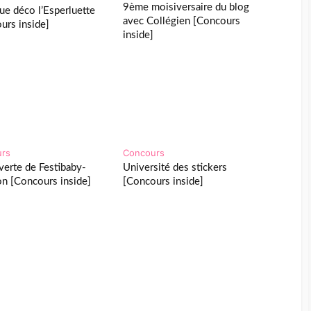
9ème moisiversaire du blog
ue déco l’Esperluette
avec Collégien [Concours
urs inside]
inside]
urs
Concours
erte de Festibaby-
Université des stickers
on [Concours inside]
[Concours inside]