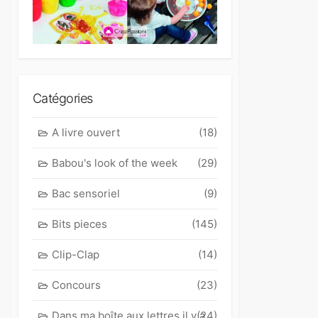
Catégories
A livre ouvert
(18)
Babou's look of the week
(29)
Bac sensoriel
(9)
Bits pieces
(145)
Clip-Clap
(14)
Concours
(23)
Dans ma boîte aux lettres il y a
(24)